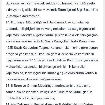
vb. kişisel veri içermeyecek şekilde) bu hizmetin verildiği sağlık
birimi/yer bilgisi ile birlikte Mevsimlik Tarım İşçileri Bilgi Sistemi'ne
(e-Metip) aktarılmasına,
14. İl Emniyet Müdürlüğü ve İl Jandarma Alay Komutanlığı
tarafından; il girişlerinde ve varış noktalarında ateş ölçümlerinin
yapılması, Mevsimlik gezici tarım işçilerinin ve ailelerinin çalışma
alanlarına nakillerinin 2918 Sayılı Karayolları Trafik Kanunu ve
4925 Sayılı Karayolları Taşıma Kanunu hükümlerine göre uygun
araçlarla yapılması, bu konuda gerekli denetim ve kontrollerin
uygulanması ve 1774 Sayılı Kimlik Bildirim Kanunu çerçevesinde
Muhtarlıklar tarafından bildirilen işçilerin kimlik kontrolleri
yapılmasına, tarım işçilerinin ilimize giriş ve çıkışlarının kontrollü
bir şekilde yapılmasının sağlanmasına,
15. İl Tarım ve Orman Müdürlüğü tarafından fındık toplama
zamanının belirlenmesi ve ilgili kamu kurum ve kuruluşları ile
muhtarlıklara bildirim yapılmasına,
16. Aile Çalışma ve Sosyal Hizmetler İl Müdürlüğü tarafından