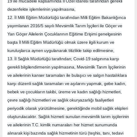
19 ile mücadele kapsamında İl Özel İdaresi tarafından gerekli
dezenfekte işlemlerinin yapılmasına,
12. İl Milli Eğitim Müdürlüğü tarafından Milli Eğitim Bakanlığınca
yayımlanan 2016/5 sayılı Mevsimlik Tarım İşçileri ile Göçer ve
Yarı Göçer Ailelerin Çocuklarının Eğitime Erişimi genelgesinin
başta İl Milli Eğitim Müdürlüğü olmak üzere ilgili kurum ve
kuruluşlarca aynen uygulanarak titizlikle takip edilmesine,
13. İl Sağlık Müdürlüğü tarafından; Covid-19 salgınına karşı
gerekli bilgilendirmenin yapılmasına, Mevsimlik Tarım İşçilerinin
ve ailelerinin kanser taramaları ile bulaşıcı ve salgın hastalıklara
karşı düzenli sağlık taramaları ve aşılarını yapmak, gebe kadın,
bebek ve çocukların takibi, üreme ve kadın sağlığı hizmetleri,
çevre sağlığı hizmetleri ve sağlık okuryazarlığı faaliyetleri
periyodik olarak yürütülmesine, gerektiğinde mobil sağlık ekipleri
oluşturulacaktır. Sağlık hizmeti sunulan mevsimlik tarım işçilerinin
ve ailelerinin T.C. kimlik numaraları her hizmet sunumunda
alınarak kişi bazında sağlık hizmetinin türü (teşhis, tanı, tedavi