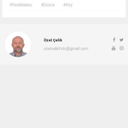
#Fındıklıaksu
#Düzce
#Köy
Özel Çelik
ozelcelikfoto@gmail.com