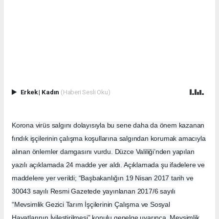
Erkek
|
Kadın
(Haberi Sesli Oku)
Korona virüs salgını dolayısıyla bu sene daha da önem kazanan
fındık işçilerinin çalışma koşullarına salgından korumak amacıyla
alınan önlemler damgasını vurdu. Düzce Valiliği’nden yapılan
yazılı açıklamada 24 madde yer aldı. Açıklamada şu ifadelere ve
maddelere yer verildi; “Başbakanlığın 19 Nisan 2017 tarih ve
30043 sayılı Resmi Gazetede yayınlanan 2017/6 sayılı
“Mevsimlik Gezici Tarım İşçilerinin Çalışma ve Sosyal
Hayatlarının İyileştirilmesi” konulu genelge uyarınca, Mevsimlik