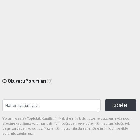
Okuyucu Yorumları
(0)
Gönder
Yorum yazarak Topluluk Kuralları’nı kabul etmiş bulunuyor ve duzcemeydan.com
sitesine yaptığınız yorumunuzla ilgili doğrudan veya dolaylı tüm sorumluluğu tek
başınıza üstleniyorsunuz. Yazılan tüm yorumlardan site yönetimi hiçbir şekilde
sorumlu tutulamaz.