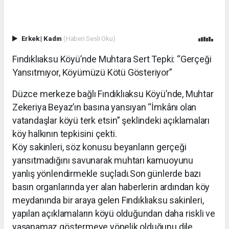
Erkek
|
Kadın
(Haberi Sesli Oku)
Fındıklıaksu Köyü’nde Muhtara Sert Tepki: “Gerçeği
Yansıtmıyor, Köyümüzü Kötü Gösteriyor”
Düzce merkeze bağlı Fındıklıaksu Köyü’nde, Muhtar
Zekeriya Beyaz’ın basına yansıyan “İmkânı olan
vatandaşlar köyü terk etsin” şeklindeki açıklamaları
köy halkının tepkisini çekti.
Köy sakinleri, söz konusu beyanların gerçeği
yansıtmadığını savunarak muhtarı kamuoyunu
yanlış yönlendirmekle suçladı.Son günlerde bazı
basın organlarında yer alan haberlerin ardından köy
meydanında bir araya gelen Fındıklıaksu sakinleri,
yapılan açıklamaların köyü olduğundan daha riskli ve
yaşanamaz göstermeye yönelik olduğunu dile