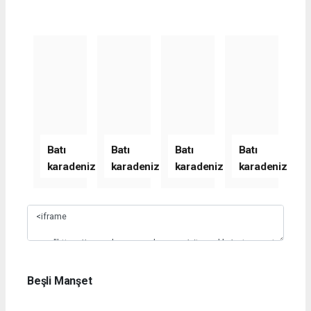
Batı
Batı
Batı
Batı
karadeniz
karadeniz
karadeniz
karadeniz
haber
haber
haber
haber
sitesi
sitesi
sitesi
sitesi
Slide 1
yeni
yeni
yeni
yeni
yazılım
yazılım
yazılım
yazılım
alacağını
alacağını
alacağını
alacağını
belirtti
belirtti
belirtti
belirtti
Beşli Manşet