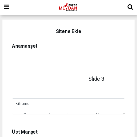
Sitene Ekle
Anamanşet
Slide 3
1
2
3
4
5
6
7
8
9
10
Üst Manşet