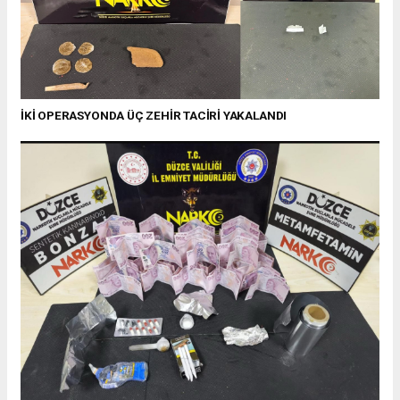
İKİ OPERASYONDA ÜÇ ZEHİR TACİRİ YAKALANDI