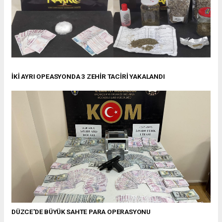
İKİ AYRI OPEASYONDA 3 ZEHİR TACİRİ YAKALANDI
DÜZCE'DE BÜYÜK SAHTE PARA OPERASYONU