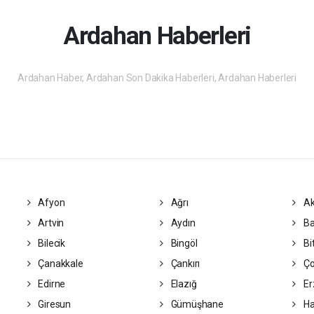
Ardahan Haberleri
Ardahan Haber, Ardahan Son Dakika Haberleri, Ardahan Haberleri
Afyon
Ağrı
Ak
Artvin
Aydın
Ba
Bilecik
Bingöl
Bit
Çanakkale
Çankırı
Ç
Edirne
Elazığ
Er
Giresun
Gümüşhane
Ha