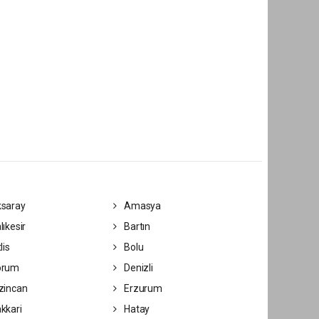
saray
Amasya
lıkesir
Bartın
lis
Bolu
orum
Denizli
zincan
Erzurum
kkari
Hatay