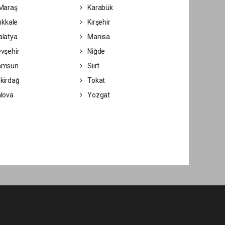
Maraş
Karabük
ıkkale
Kırşehir
latya
Manisa
vşehir
Niğde
amsun
Siirt
kirdağ
Tokat
lova
Yozgat