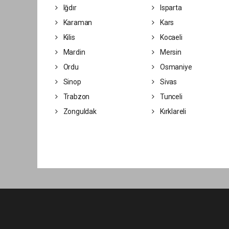
Iğdır
Isparta
Karaman
Kars
Kilis
Kocaeli
Mardin
Mersin
Ordu
Osmaniye
Sinop
Sivas
Trabzon
Tunceli
Zonguldak
Kırklareli