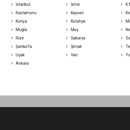
İstanbul
İzmir
K.
Kastamonu
Kayseri
Kır
Konya
Kütahya
Ma
Muğla
Muş
Ne
Rize
Sakarya
S
Şanlıurfa
Şırnak
Te
Uşak
Van
Ya
Ankara