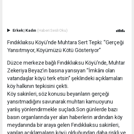
Erkek
|
Kadın
(Haberi Sesli Oku)
Fındıklıaksu Köyü’nde Muhtara Sert Tepki: “Gerçeği
Yansıtmıyor, Köyümüzü Kötü Gösteriyor”
Düzce merkeze bağlı Fındıklıaksu Köyü’nde, Muhtar
Zekeriya Beyaz’ın basına yansıyan “İmkânı olan
vatandaşlar köyü terk etsin” şeklindeki açıklamaları
köy halkının tepkisini çekti.
Köy sakinleri, söz konusu beyanların gerçeği
yansıtmadığını savunarak muhtarı kamuoyunu
yanlış yönlendirmekle suçladı.Son günlerde bazı
basın organlarında yer alan haberlerin ardından köy
meydanında bir araya gelen Fındıklıaksu sakinleri,
yapılan açıklamaların köyü olduğundan daha riskli ve