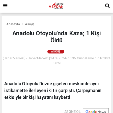
Anasayfa
Asayiş
Anadolu Otoyolu'nda Kaza; 1 Kişi
Öldü
ASAYIŞ
(Haber Merkezi) - Haber Merkezi | 24.05.2024 - 13:36, Güncelleme: 17.12.2024
- 06:53
Anadolu Otoyolu Düzce gişeleri mevkiinde aynı
istikamette ilerleyen iki tır çarpıştı. Çarpışmanın
etkisiyle bir kişi hayatını kaybetti.
ABONE OL