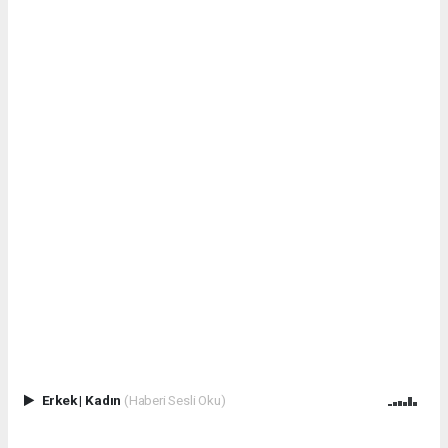
Erkek
|
Kadın
(Haberi Sesli Oku)