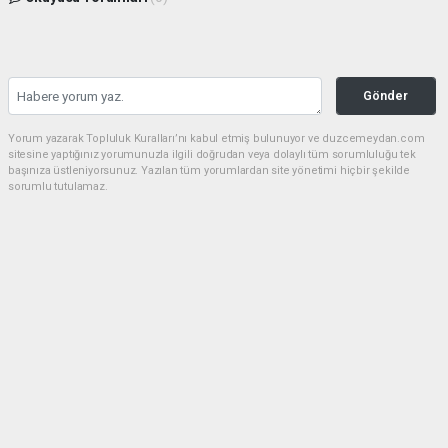
Gönder
Yorum yazarak Topluluk Kuralları’nı kabul etmiş bulunuyor ve duzcemeydan.com
sitesine yaptığınız yorumunuzla ilgili doğrudan veya dolaylı tüm sorumluluğu tek
başınıza üstleniyorsunuz. Yazılan tüm yorumlardan site yönetimi hiçbir şekilde
sorumlu tutulamaz.