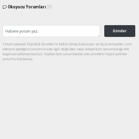
Okuyucu Yorumları
(0)
Gönder
Yorum yazarak Topluluk Kuralları’nı kabul etmiş bulunuyor ve duzcemeydan.com
sitesine yaptığınız yorumunuzla ilgili doğrudan veya dolaylı tüm sorumluluğu tek
başınıza üstleniyorsunuz. Yazılan tüm yorumlardan site yönetimi hiçbir şekilde
sorumlu tutulamaz.