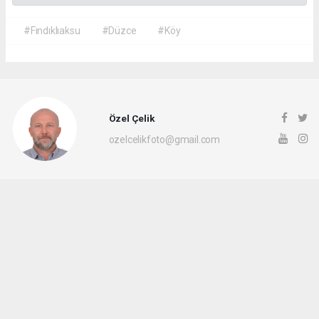
#Fındıklıaksu
#Düzce
#Köy
Özel Çelik
ozelcelikfoto@gmail.com