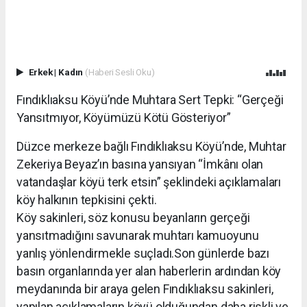
Erkek
|
Kadın
(Haberi Sesli Oku)
Fındıklıaksu Köyü’nde Muhtara Sert Tepki: “Gerçeği
Yansıtmıyor, Köyümüzü Kötü Gösteriyor”
Düzce merkeze bağlı Fındıklıaksu Köyü’nde, Muhtar
Zekeriya Beyaz’ın basına yansıyan “İmkânı olan
vatandaşlar köyü terk etsin” şeklindeki açıklamaları
köy halkının tepkisini çekti.
Köy sakinleri, söz konusu beyanların gerçeği
yansıtmadığını savunarak muhtarı kamuoyunu
yanlış yönlendirmekle suçladı.Son günlerde bazı
basın organlarında yer alan haberlerin ardından köy
meydanında bir araya gelen Fındıklıaksu sakinleri,
yapılan açıklamaların köyü olduğundan daha riskli ve