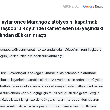
ABONE OL
le aylar önce Marangoz atölyesini kapatmak
 Taşköprü Köyü’nde ikamet eden 66 yaşındaki
dından dükkanını açtı.
Marangoz atölyesini kapatmak zorunda kalan Düzce’nin Yeni Taşköprü
ün, verilen iznin ardından dükkanını açtı.
e üstü vatandaşların sokağa çıkmasının kısıtlanmasının ardından
tibaren iş yerlerine açabilmelerine izin verilmesinin ardından 40 yıldır
haftalar sonra dükkanını açarak çalışmaya başladı. Ahşap kokusunu
a dükkanının kapısını açtığı için mutlu olduğunu dile getirdi. Aygün,
zi özledik tabiî ki İşimize döndük çalışmalarımızı bugünden itibaren
yı özledim. Ağaç işi ile uğraştığımız için Çam kokusunu, Köknar