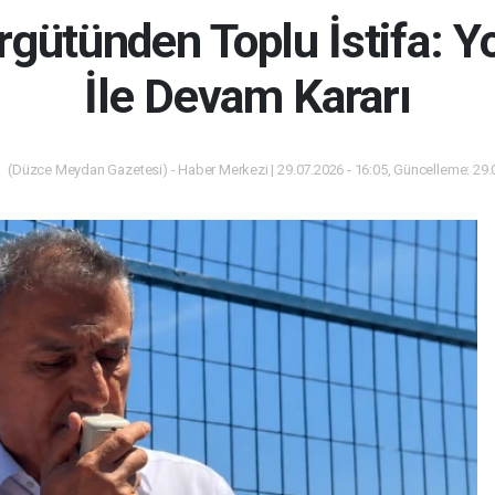
ütünden Toplu İstifa: Y
İle Devam Kararı
(Düzce Meydan Gazetesi) - Haber Merkezi | 29.07.2026 - 16:05, Güncelleme: 29.0