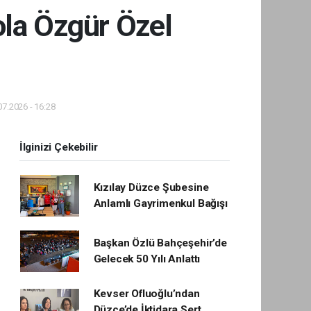
ola Özgür Özel
7.2026 - 16:28
İlginizi Çekebilir
Kızılay Düzce Şubesine
Anlamlı Gayrimenkul Bağışı
Başkan Özlü Bahçeşehir’de
Gelecek 50 Yılı Anlattı
Kevser Ofluoğlu’ndan
Düzce’de İktidara Sert