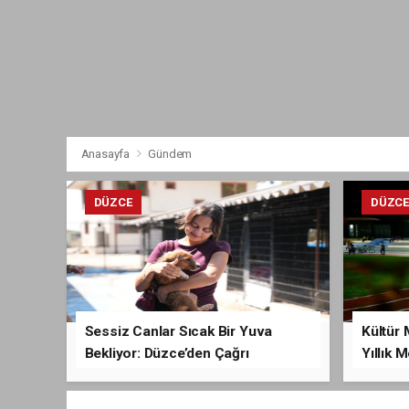
Anasayfa
Gündem
DÜZCE
DÜZC
Sessiz Canlar Sıcak Bir Yuva
Kültür 
Bekliyor: Düzce’den Çağrı
Yıllık 