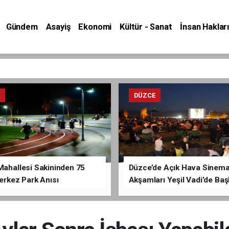
Gündem
Asayiş
Ekonomi
Kültür - Sanat
İnsan Hakları
E
DÜZCE
Mahallesi Sakininden 75
Düzce’de Açık Hava Sinem
Merkez Park Anısı
Akşamları Yeşil Vadi’de Baş