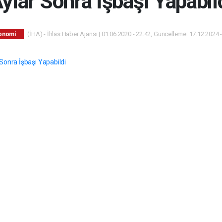
ylar Sonra İşbaşı Yapabil
(İHA) - İhlas Haber Ajansı | 01.06.2020 - 22:42, Güncelleme: 17.12.2024 
onomi