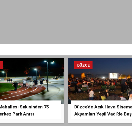
E
DÜZCE
Mahallesi Sakininden 75
Düzce’de Açık Hava Sinem
Merkez Park Anısı
Akşamları Yeşil Vadi’de Baş