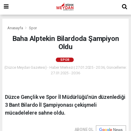
Anasayfa
Spor
Baha Alptekin Bilardoda Şampiyon
Oldu
SPOR
(Düzce Meydan Gazetesi) - Haber Merkezi | 27.01.2025 - 20:36, Güncelleme:
27.01.2025 - 20:36
Düzce Gençlik ve Spor İl Müdürlüğü’nün düzenlediği
3 Bant Bilardo İl Şampiyonası çekişmeli
mücadelelere sahne oldu.
ABONE OL