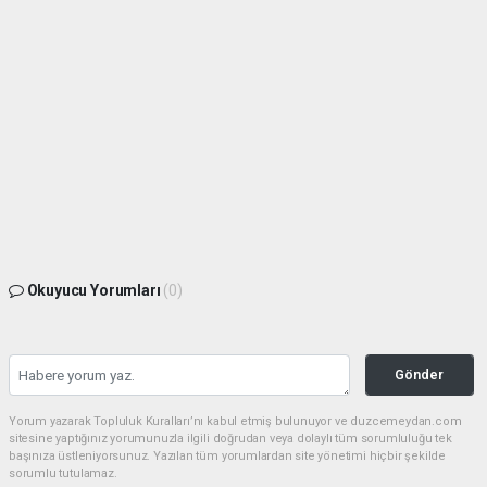
Okuyucu Yorumları
(0)
Gönder
Yorum yazarak Topluluk Kuralları’nı kabul etmiş bulunuyor ve duzcemeydan.com
sitesine yaptığınız yorumunuzla ilgili doğrudan veya dolaylı tüm sorumluluğu tek
başınıza üstleniyorsunuz. Yazılan tüm yorumlardan site yönetimi hiçbir şekilde
sorumlu tutulamaz.