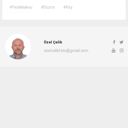
#Fındıklıaksu
#Düzce
#Köy
Özel Çelik
ozelcelikfoto@gmail.com