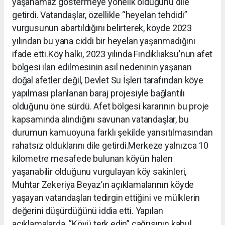
yaşanamaz göstermeye yönelik olduğunu dile
getirdi. Vatandaşlar, özellikle “heyelan tehdidi”
vurgusunun abartıldığını belirterek, köyde 2023
yılından bu yana ciddi bir heyelan yaşanmadığını
ifade etti.Köy halkı, 2023 yılında Fındıklıaksu’nun afet
bölgesi ilan edilmesinin asıl nedeninin yaşanan
doğal afetler değil, Devlet Su İşleri tarafından köye
yapılması planlanan baraj projesiyle bağlantılı
olduğunu öne sürdü. Afet bölgesi kararının bu proje
kapsamında alındığını savunan vatandaşlar, bu
durumun kamuoyuna farklı şekilde yansıtılmasından
rahatsız olduklarını dile getirdi.Merkeze yalnızca 10
kilometre mesafede bulunan köyün halen
yaşanabilir olduğunu vurgulayan köy sakinleri,
Muhtar Zekeriya Beyaz’ın açıklamalarının köyde
yaşayan vatandaşları tedirgin ettiğini ve mülklerin
değerini düşürdüğünü iddia etti. Yapılan
açıklamalarda, “Köyü terk edin” çağrısının kabul