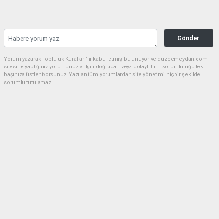
Gönder
Yorum yazarak Topluluk Kuralları’nı kabul etmiş bulunuyor ve duzcemeydan.com
sitesine yaptığınız yorumunuzla ilgili doğrudan veya dolaylı tüm sorumluluğu tek
başınıza üstleniyorsunuz. Yazılan tüm yorumlardan site yönetimi hiçbir şekilde
sorumlu tutulamaz.