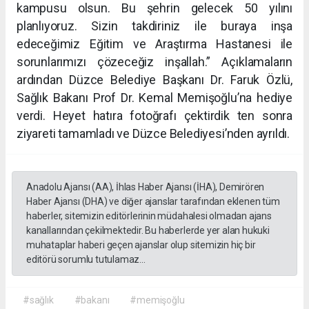
kampusu olsun. Bu
şehrin gelecek 50 yılını
planlıyoruz. Sizin takdiriniz ile buraya inşa
edeceğimiz Eğitim ve Araştırma
Hastanesi ile
sorunlarımızı çözeceğiz inşallah.”
Açıklamaların
ardından Düzce Belediye Başkanı Dr. Faruk Özlü,
Sağlık Bakanı Prof Dr. Kemal
Memişoğlu’na hediye
verdi. Heyet hatıra fotoğrafı çektirdik ten sonra
ziyareti tamamladı ve Düzce
Belediyesi’nden ayrıldı.
Anadolu Ajansı (AA), İhlas Haber Ajansı (İHA), Demirören
Haber Ajansı (DHA) ve diğer ajanslar tarafından eklenen tüm
haberler, sitemizin editörlerinin müdahalesi olmadan ajans
kanallarından çekilmektedir. Bu haberlerde yer alan hukuki
muhataplar haberi geçen ajanslar olup sitemizin hiç bir
editörü sorumlu tutulamaz...
#sağlık
#bakanı
#memişoğlu