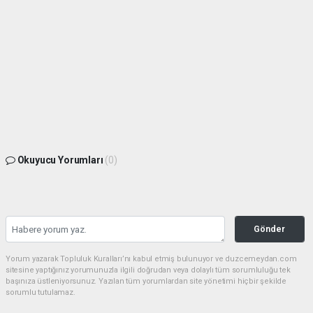
Okuyucu Yorumları
(0)
Gönder
Yorum yazarak Topluluk Kuralları’nı kabul etmiş bulunuyor ve duzcemeydan.com
sitesine yaptığınız yorumunuzla ilgili doğrudan veya dolaylı tüm sorumluluğu tek
başınıza üstleniyorsunuz. Yazılan tüm yorumlardan site yönetimi hiçbir şekilde
sorumlu tutulamaz.