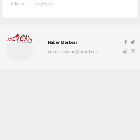
#düzce
#meydan
Haber Merkezi
duzcemeydan@gmail.com