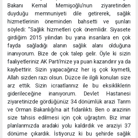
Bakanı Kemal Memişoğlu’nun ziyaretinden
duyduğu memnuniyeti dile getirerek, sağlık
hizmetlerinin öneminden bahsetti ve şunları
söyledi: “Sağlık hizmetleri çok önemlidir. Siyasete
girdiğim 2015 yılından bu yana insanlara en çok
fayda sağladığı
alanın sağlık alanı olduğuna
inanıyorum. Bize de çok talep gelir. Öyle ki sizin
faaliyetleriniz AK
Parti’mize ya puan kazandırır ya da
kaybettirir. Sizin yapacağınız her iş çok kıymetli,
Allah sizden razı
olsun. Düzce ile ilgili konuları size
arz ettik. Sizin icraatlarınız ile bu eksikliklerin
giderileceğine
inanıyorum. Devlet Hastanesi
ziyaretinizde gördüğünüz 34 dönümlük arazi Tarım
ve Orman
Bakanlığı’na ait fidanlıktı. Ben o arazinin
size tahsis edilmesi için çok uğraştım. Biz imar
planlarımızda
aradaki yolu kaldırdık ve araziyi 37
dönüme çıkardık. İstiyoruz ki bu şehirde sağlık