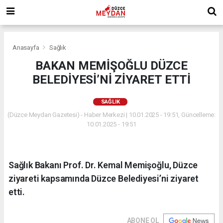
Anasayfa
Sağlık
BAKAN MEMİŞOĞLU DÜZCE
BELEDİYESİ’Nİ ZİYARET ETTİ
SAĞLIK
(Düzce Meydan Gazetesi) - Haber Merkezi | 10.01.2025 - 19:51, Güncelleme:
10.01.2025 - 19:51
Sağlık Bakanı Prof. Dr. Kemal Memişoğlu, Düzce
ziyareti kapsamında Düzce Belediyesi’ni ziyaret
etti.
ABONE OL