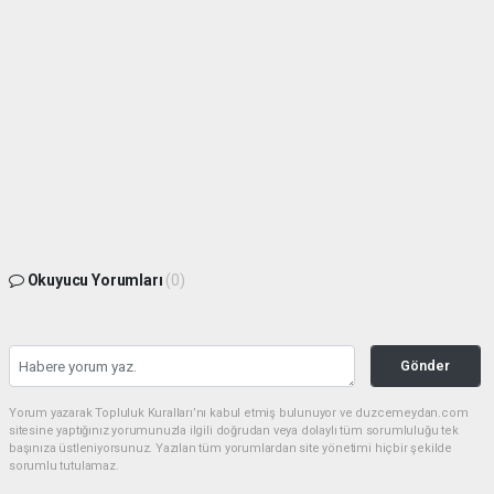
Okuyucu Yorumları
(0)
Gönder
Yorum yazarak Topluluk Kuralları’nı kabul etmiş bulunuyor ve duzcemeydan.com
sitesine yaptığınız yorumunuzla ilgili doğrudan veya dolaylı tüm sorumluluğu tek
başınıza üstleniyorsunuz. Yazılan tüm yorumlardan site yönetimi hiçbir şekilde
sorumlu tutulamaz.