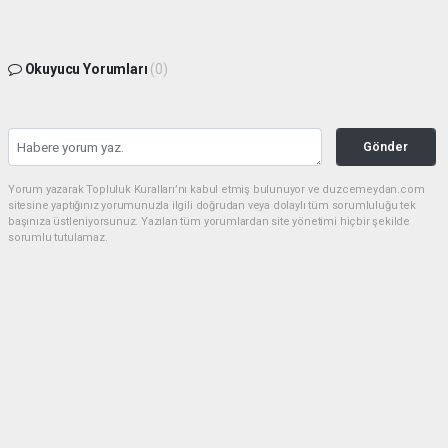
Okuyucu Yorumları
(0)
Gönder
Yorum yazarak Topluluk Kuralları’nı kabul etmiş bulunuyor ve duzcemeydan.com
sitesine yaptığınız yorumunuzla ilgili doğrudan veya dolaylı tüm sorumluluğu tek
başınıza üstleniyorsunuz. Yazılan tüm yorumlardan site yönetimi hiçbir şekilde
sorumlu tutulamaz.