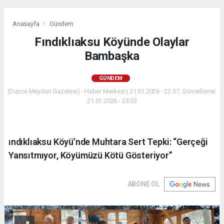
Anasayfa
Gündem
Fındıklıaksu Köyünde Olaylar
Bambaşka
GÜNDEM
(Düzce Meydan Gazetesi) - Haber Merkezi | 21.01.2026 - 22:57, Güncelleme:
21.01.2026 - 23:03
ındıklıaksu Köyü’nde Muhtara Sert Tepki: “Gerçeği
Yansıtmıyor, Köyümüzü Kötü Gösteriyor”
ABONE OL