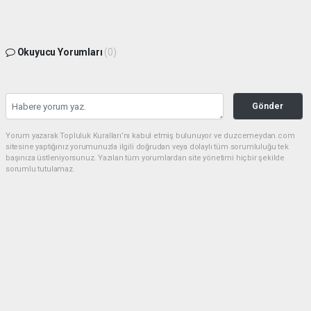
Okuyucu Yorumları
(0)
Gönder
Yorum yazarak Topluluk Kuralları’nı kabul etmiş bulunuyor ve duzcemeydan.com
sitesine yaptığınız yorumunuzla ilgili doğrudan veya dolaylı tüm sorumluluğu tek
başınıza üstleniyorsunuz. Yazılan tüm yorumlardan site yönetimi hiçbir şekilde
sorumlu tutulamaz.