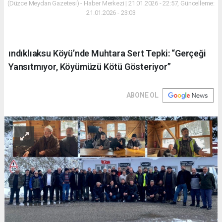
(Düzce Meydan Gazetesi) - Haber Merkezi | 21.01.2026 - 22:57, Güncelleme:
21.01.2026 - 23:03
ındıklıaksu Köyü’nde Muhtara Sert Tepki: “Gerçeği
Yansıtmıyor, Köyümüzü Kötü Gösteriyor”
ABONE OL