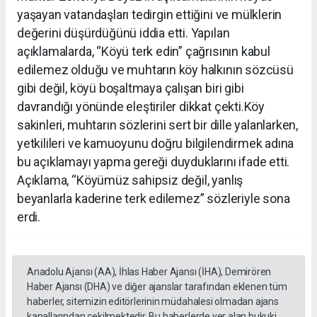
yaşayan vatandaşları tedirgin ettiğini ve mülklerin
değerini düşürdüğünü iddia etti. Yapılan
açıklamalarda, “Köyü terk edin” çağrısının kabul
edilemez olduğu ve muhtarın köy halkının sözcüsü
gibi değil, köyü boşaltmaya çalışan biri gibi
davrandığı yönünde eleştiriler dikkat çekti.Köy
sakinleri, muhtarın sözlerini sert bir dille yalanlarken,
yetkilileri ve kamuoyunu doğru bilgilendirmek adına
bu açıklamayı yapma gereği duyduklarını ifade etti.
Açıklama, “Köyümüz sahipsiz değil, yanlış
beyanlarla kaderine terk edilemez” sözleriyle sona
erdi.
Anadolu Ajansı (AA), İhlas Haber Ajansı (İHA), Demirören
Haber Ajansı (DHA) ve diğer ajanslar tarafından eklenen tüm
haberler, sitemizin editörlerinin müdahalesi olmadan ajans
kanallarından çekilmektedir. Bu haberlerde yer alan hukuki