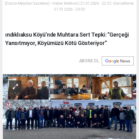
(Düzce Meydan Gazetesi) - Haber Merkezi | 21.01.2026 - 22:57, Güncelleme:
21.01.2026 - 23:03
ındıklıaksu Köyü’nde Muhtara Sert Tepki: “Gerçeği
Yansıtmıyor, Köyümüzü Kötü Gösteriyor”
ABONE OL