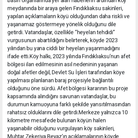
basın organlarında yer alan haberlerin ardından köy
meydanında bir araya gelen Fındıklıaksu sakinleri,
yapılan açıklamaların köyü olduğundan daha riskli ve
yaşanamaz göstermeye yönelik olduğunu dile
getirdi. Vatandaşlar, özellikle “heyelan tehdidi”
vurgusunun abartıldığını belirterek, köyde 2023
yılından bu yana ciddi bir heyelan yaşanmadığını
ifade etti.Köy halkı, 2023 yılında Fındıklıaksu’nun afet
bölgesi ilan edilmesinin asıl nedeninin yaşanan
doğal afetler değil, Devlet Su İşleri tarafından köye
yapılması planlanan baraj projesiyle bağlantılı
olduğunu öne sürdü. Afet bölgesi kararının bu proje
kapsamında alındığını savunan vatandaşlar, bu
durumun kamuoyuna farklı şekilde yansıtılmasından
rahatsız olduklarını dile getirdi.Merkeze yalnızca 10
kilometre mesafede bulunan köyün halen
yaşanabilir olduğunu vurgulayan köy sakinleri,
Muhtar Zekeriya Beyaz’ın açıklamalarının köyde