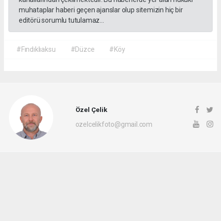
muhataplar haberi geçen ajanslar olup sitemizin hiç bir
editörü sorumlu tutulamaz...
#Fındıklıaksu
#Düzce
#Köy
Özel Çelik
ozelcelikfoto@gmail.com