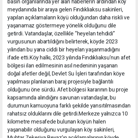
basın organlarında yer alan haberlerin ardından köy
meydanında bir araya gelen Fındıklıaksu sakinleri,
yapılan açıklamaların köyü olduğundan daha riskli ve
yaşanamaz göstermeye yönelik olduğunu dile
getirdi. Vatandaşlar, özellikle “heyelan tehdidi”
vurgusunun abartıldığını belirterek, köyde 2023
yılından bu yana ciddi bir heyelan yaşanmadığını
ifade etti.Köy halkı, 2023 yılında Fındıklıaksu’nun afet
bölgesi ilan edilmesinin asıl nedeninin yaşanan
doğal afetler değil, Devlet Su İşleri tarafından köye
yapılması planlanan baraj projesiyle bağlantılı
olduğunu öne sürdü. Afet bölgesi kararının bu proje
kapsamında alındığını savunan vatandaşlar, bu
durumun kamuoyuna farklı şekilde yansıtılmasından
rahatsız olduklarını dile getirdi.Merkeze yalnızca 10
kilometre mesafede bulunan köyün halen
yaşanabilir olduğunu vurgulayan köy sakinleri,
Muhtar Zekeriya Beyaz’ın açıklamalarının köyde