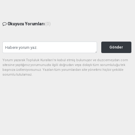
Okuyucu Yorumları
(0)
Gönder
Yorum yazarak Topluluk Kuralları’nı kabul etmiş bulunuyor ve duzcemeydan.com
sitesine yaptığınız yorumunuzla ilgili doğrudan veya dolaylı tüm sorumluluğu tek
başınıza üstleniyorsunuz. Yazılan tüm yorumlardan site yönetimi hiçbir şekilde
sorumlu tutulamaz.