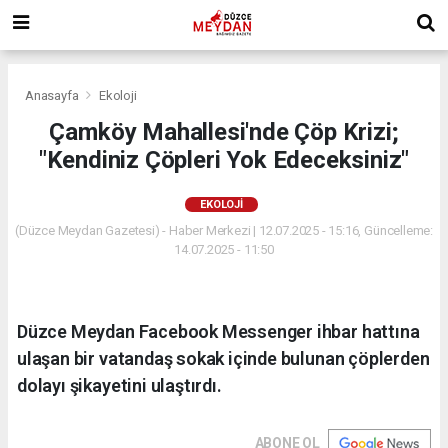
Anasayfa
Ekoloji
Çamköy Mahallesi'nde Çöp Krizi;
"Kendiniz Çöpleri Yok Edeceksiniz"
EKOLOJI
(Düzce Meydan Gazetesi) - Haber Merkezi | 12.07.2025 - 15:16, Güncelleme:
14.07.2025 - 11:50
Düzce Meydan Facebook Messenger ihbar hattına
ulaşan bir vatandaş sokak içinde bulunan çöplerden
dolayı şikayetini ulaştırdı.
ABONE OL