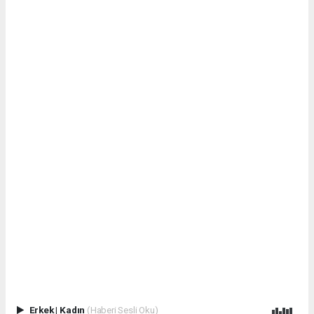
Erkek
|
Kadın
(Haberi Sesli Oku)