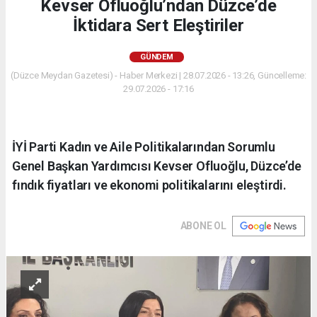
Kevser Ofluoğlu’ndan Düzce’de
İktidara Sert Eleştiriler
GÜNDEM
(Düzce Meydan Gazetesi) - Haber Merkezi | 28.07.2026 - 13:26, Güncelleme:
29.07.2026 - 17:16
İYİ Parti Kadın ve Aile Politikalarından Sorumlu
Genel Başkan Yardımcısı Kevser Ofluoğlu, Düzce’de
fındık fiyatları ve ekonomi politikalarını eleştirdi.
ABONE OL