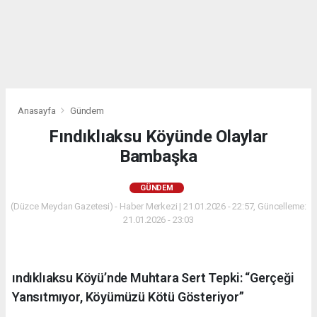
Anasayfa
Gündem
Fındıklıaksu Köyünde Olaylar
Bambaşka
GÜNDEM
(Düzce Meydan Gazetesi) - Haber Merkezi | 21.01.2026 - 22:57, Güncelleme:
21.01.2026 - 23:03
ındıklıaksu Köyü’nde Muhtara Sert Tepki: “Gerçeği
Yansıtmıyor, Köyümüzü Kötü Gösteriyor”