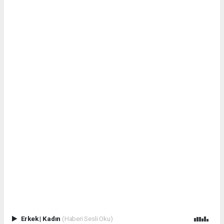
Erkek
|
Kadın
(Haberi Sesli Oku)