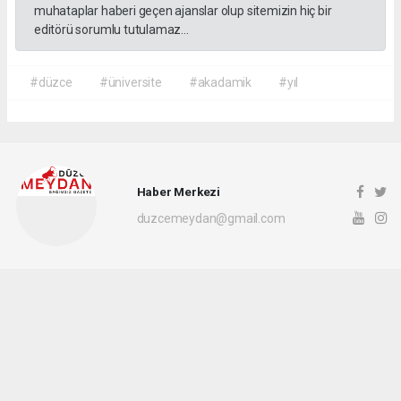
muhataplar haberi geçen ajanslar olup sitemizin hiç bir
editörü sorumlu tutulamaz...
#düzce
#üniversite
#akadamik
#yıl
Haber Merkezi
duzcemeydan@gmail.com