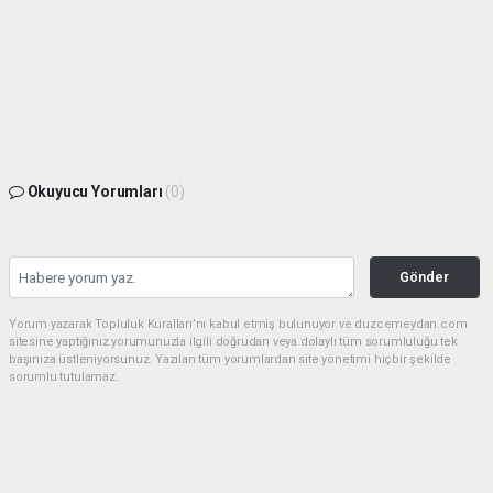
Okuyucu Yorumları
(0)
Gönder
Yorum yazarak Topluluk Kuralları’nı kabul etmiş bulunuyor ve duzcemeydan.com
sitesine yaptığınız yorumunuzla ilgili doğrudan veya dolaylı tüm sorumluluğu tek
başınıza üstleniyorsunuz. Yazılan tüm yorumlardan site yönetimi hiçbir şekilde
sorumlu tutulamaz.