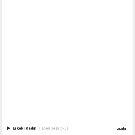
Erkek
|
Kadın
(Haberi Sesli Oku)