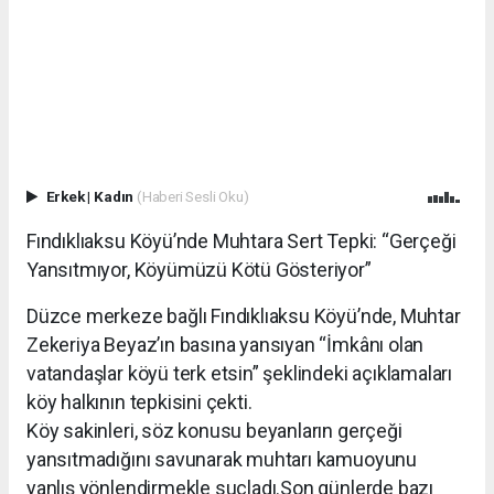
Erkek
|
Kadın
(Haberi Sesli Oku)
Fındıklıaksu Köyü’nde Muhtara Sert Tepki: “Gerçeği
Yansıtmıyor, Köyümüzü Kötü Gösteriyor”
Düzce merkeze bağlı Fındıklıaksu Köyü’nde, Muhtar
Zekeriya Beyaz’ın basına yansıyan “İmkânı olan
vatandaşlar köyü terk etsin” şeklindeki açıklamaları
köy halkının tepkisini çekti.
Köy sakinleri, söz konusu beyanların gerçeği
yansıtmadığını savunarak muhtarı kamuoyunu
yanlış yönlendirmekle suçladı.Son günlerde bazı