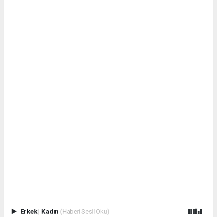
Erkek
|
Kadın
(Haberi Sesli Oku)