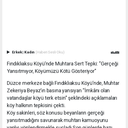
Erkek
|
Kadın
(Haberi Sesli Oku)
Fındıklıaksu Köyü’nde Muhtara Sert Tepki: “Gerçeği
Yansıtmıyor, Köyümüzü Kötü Gösteriyor”
Düzce merkeze bağlı Fındıklıaksu Köyü’nde, Muhtar
Zekeriya Beyaz’ın basına yansıyan “İmkânı olan
vatandaşlar köyü terk etsin” şeklindeki açıklamaları
köy halkının tepkisini çekti.
Köy sakinleri, söz konusu beyanların gerçeği
yansıtmadığını savunarak muhtarı kamuoyunu
yanlış yönlendirmekle suçladı.Son günlerde bazı