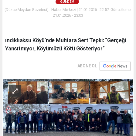
GÜNDEM
(Düzce Meydan Gazetesi) - Haber Merkezi | 21.01.2026 - 22:57, Güncelleme:
21.01.2026 - 23:03
ındıklıaksu Köyü’nde Muhtara Sert Tepki: “Gerçeği
Yansıtmıyor, Köyümüzü Kötü Gösteriyor”
ABONE OL