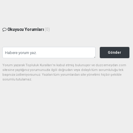
Okuyucu Yorumları
(0)
Gönder
Yorum yazarak Topluluk Kuralları’nı kabul etmiş bulunuyor ve duzcemeydan.com
sitesine yaptığınız yorumunuzla ilgili doğrudan veya dolaylı tüm sorumluluğu tek
başınıza üstleniyorsunuz. Yazılan tüm yorumlardan site yönetimi hiçbir şekilde
sorumlu tutulamaz.