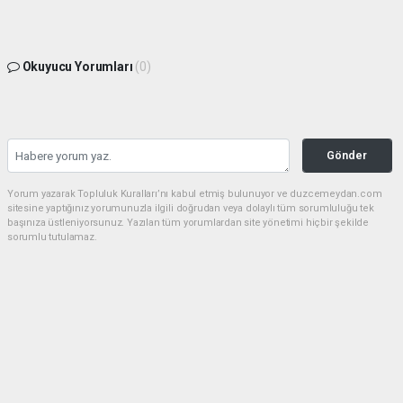
Okuyucu Yorumları
(0)
Gönder
Yorum yazarak Topluluk Kuralları’nı kabul etmiş bulunuyor ve duzcemeydan.com
sitesine yaptığınız yorumunuzla ilgili doğrudan veya dolaylı tüm sorumluluğu tek
başınıza üstleniyorsunuz. Yazılan tüm yorumlardan site yönetimi hiçbir şekilde
sorumlu tutulamaz.