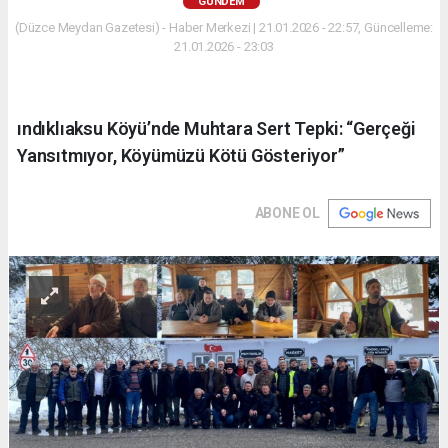
GÜNDEM
(Düzce Meydan Gazetesi) - Haber Merkezi | 21.01.2026 - 22:57, Güncelleme:
21.01.2026 - 23:03
ındıklıaksu Köyü’nde Muhtara Sert Tepki: “Gerçeği
Yansıtmıyor, Köyümüzü Kötü Gösteriyor”
ABONE OL