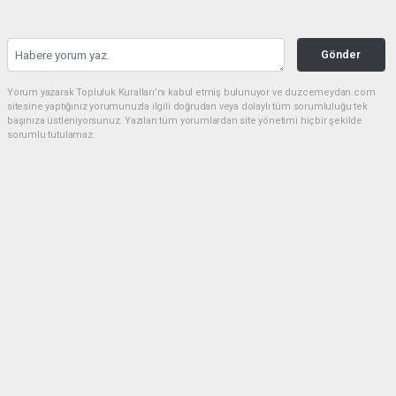
Gönder
Yorum yazarak Topluluk Kuralları’nı kabul etmiş bulunuyor ve duzcemeydan.com
sitesine yaptığınız yorumunuzla ilgili doğrudan veya dolaylı tüm sorumluluğu tek
başınıza üstleniyorsunuz. Yazılan tüm yorumlardan site yönetimi hiçbir şekilde
sorumlu tutulamaz.