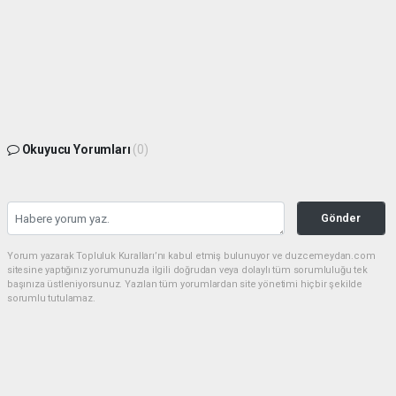
Okuyucu Yorumları
(0)
Gönder
Yorum yazarak Topluluk Kuralları’nı kabul etmiş bulunuyor ve duzcemeydan.com
sitesine yaptığınız yorumunuzla ilgili doğrudan veya dolaylı tüm sorumluluğu tek
başınıza üstleniyorsunuz. Yazılan tüm yorumlardan site yönetimi hiçbir şekilde
sorumlu tutulamaz.