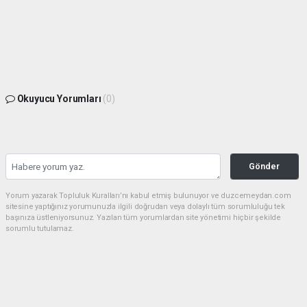
Okuyucu Yorumları
(0)
Gönder
Yorum yazarak Topluluk Kuralları’nı kabul etmiş bulunuyor ve duzcemeydan.com
sitesine yaptığınız yorumunuzla ilgili doğrudan veya dolaylı tüm sorumluluğu tek
başınıza üstleniyorsunuz. Yazılan tüm yorumlardan site yönetimi hiçbir şekilde
sorumlu tutulamaz.