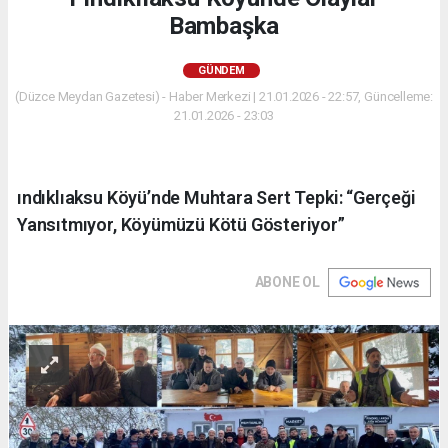
Bambaşka
GÜNDEM
(Düzce Meydan Gazetesi) - Haber Merkezi | 21.01.2026 - 22:57, Güncelleme:
21.01.2026 - 23:03
ındıklıaksu Köyü’nde Muhtara Sert Tepki: “Gerçeği
Yansıtmıyor, Köyümüzü Kötü Gösteriyor”
ABONE OL