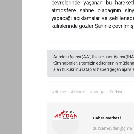
çevrelerinde yaşanan bu hareketl
atmosfere sahne olacağının sinya
yapacağı açıklamalar ve şekillenece
kulislerinde gözl
Anadolu Ajansı (AA), İhlas Haber Ajansı (İH
tüm haberler, sitemizin editörlerinin müdaha
alan hukuki muhataplar haberi geçen ajanslar
#düzce
#ticaret
#sanayi
#odası
Haber Merkezi
duzcemeydan@gmail