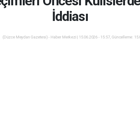
imleri Öncesi Kulislerd
İddiası
(Düzce Meydan Gazetesi) - Haber Merkezi | 15.06.2026 - 15:57, Güncelleme: 15.