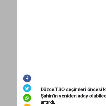
Düzce TSO seçimleri öncesi ku
Şahin’in yeniden aday olabile
artırdı.