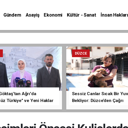
Gündem
Asayiş
Ekonomi
Kültür - Sanat
İnsan Hakları
E
DÜZCE
Göktaş’tan Ağrı'da
Sessiz Canlar Sıcak Bir Yu
üz Türkiye" ve Yeni Haklar
Bekliyor: Düzce’den Çağrı
ması