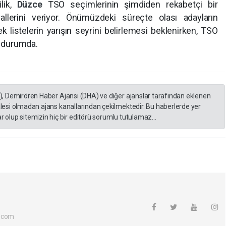
ilik,
Düzce
TSO seçimlerinin şimdiden rekabetçi bir
llerini veriyor. Önümüzdeki süreçte olası adayların
k listelerin yarışın seyrini belirlemesi beklenirken, TSO
er Şahin'e çevrilmiş durumda.
A), Demirören Haber Ajansı (DHA) ve diğer ajanslar tarafından eklenen
lesi olmadan ajans kanallarından çekilmektedir. Bu haberlerde yer
 olup sitemizin hiç bir editörü sorumlu tutulamaz...
.com