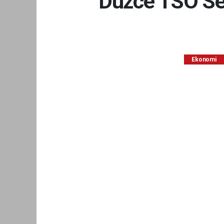
Düzce TSO Seç
Ekonomi