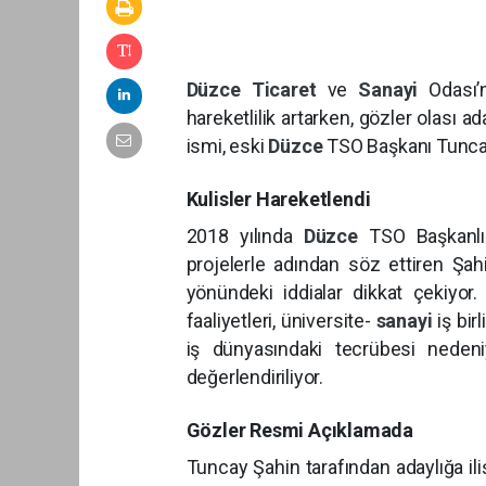
Düzce
Ticaret
ve
Sanayi
Odası
hareketlilik artarken, gözler olası a
ismi, eski
Düzce
TSO Başkanı Tunca
Kulisler Hareketlendi
2018 yılında
Düzce
TSO Başkanlı
projelerle adından söz ettiren Şah
yönündeki iddialar dikkat çekiyo
faaliyetleri, üniversite-
sanayi
iş bir
iş dünyasındaki tecrübesi nedeniy
değerlendiriliyor.
Gözler Resmi Açıklamada
Tuncay Şahin tarafından adaylığa il