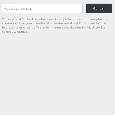
Gönder
Yorum yazarak Topluluk Kuralları’nı kabul etmiş bulunuyor ve duzcemeydan.com
sitesine yaptığınız yorumunuzla ilgili doğrudan veya dolaylı tüm sorumluluğu tek
başınıza üstleniyorsunuz. Yazılan tüm yorumlardan site yönetimi hiçbir şekilde
sorumlu tutulamaz.