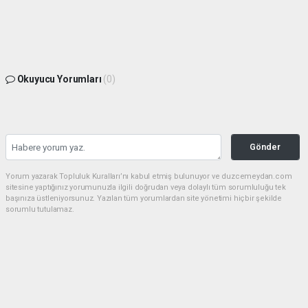
Okuyucu Yorumları
(0)
Gönder
Yorum yazarak Topluluk Kuralları’nı kabul etmiş bulunuyor ve duzcemeydan.com
sitesine yaptığınız yorumunuzla ilgili doğrudan veya dolaylı tüm sorumluluğu tek
başınıza üstleniyorsunuz. Yazılan tüm yorumlardan site yönetimi hiçbir şekilde
sorumlu tutulamaz.