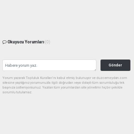
Okuyucu Yorumları
(0)
Gönder
Yorum yazarak Topluluk Kuralları’nı kabul etmiş bulunuyor ve duzcemeydan.com
sitesine yaptığınız yorumunuzla ilgili doğrudan veya dolaylı tüm sorumluluğu tek
başınıza üstleniyorsunuz. Yazılan tüm yorumlardan site yönetimi hiçbir şekilde
sorumlu tutulamaz.