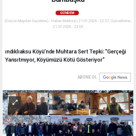
GÜNDEM
(Düzce Meydan Gazetesi) - Haber Merkezi | 21.01.2026 - 22:57, Güncelleme:
21.01.2026 - 23:03
ındıklıaksu Köyü’nde Muhtara Sert Tepki: “Gerçeği
Yansıtmıyor, Köyümüzü Kötü Gösteriyor”
ABONE OL