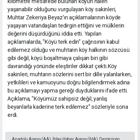
kilometre mesafede bulunan köyün halen
yaşanabilir olduğunu vurgulayan köy sakinleri,
Muhtar Zekeriya Beyaz’ın açıklamalarının köyde
yaşayan vatandaşları tedirgin ettiğini ve mülklerin
değerini düşürdüğünü iddia etti. Yapılan
açıklamalarda, “Köyü terk edin” çağrısının kabul
edilemez olduğu ve muhtarın köy halkının sözcüsü
gibi değil, köyü boşaltmaya çalışan biri gibi
davrandığı yönünde eleştiriler dikkat çekti.Köy
sakinleri, muhtarın sözlerini sert bir dille yalanlarken,
yetkilileri ve kamuoyunu doğru bilgilendirmek adına
bu açıklamayı yapma gereği duyduklarını ifade etti.
Açıklama, “Köyümüz sahipsiz değil, yanlış
beyanlarla kaderine terk edilemez” sözleriyle sona
erdi.
Anadolu Ajansı (AA), İhlas Haber Ajansı (İHA), Demirören