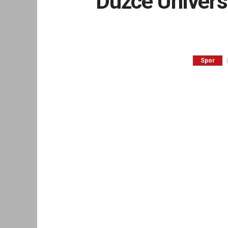
Düzce Ünivers
(
Spor