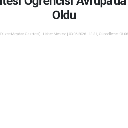
itesi Öğrencisi Avrupa’da
Oldu
Düzce Meydan Gazetesi) - Haber Merkezi | 03.06.2026 - 13:31, Güncelleme: 03.06