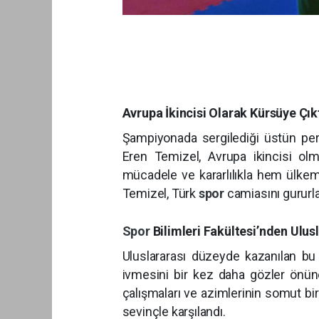
Avrupa İkincisi Olarak Kürsüye Çık
Şampiyonada sergilediği üstün per
Eren Temizel, Avrupa ikincisi olma
mücadele ve kararlılıkla hem ülk
Temizel, Türk
spor
camiasını gururla
Spor
Bilimleri Fakültesi’nden Ulus
Uluslararası düzeyde kazanılan b
ivmesini bir kez daha gözler önün
çalışmaları ve azimlerinin somut bi
sevinçl