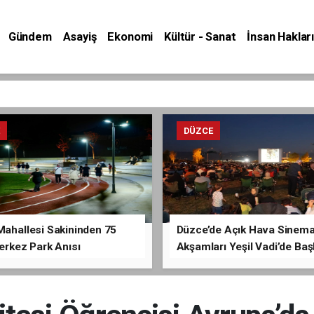
Gündem
Asayiş
Ekonomi
Kültür - Sanat
İnsan Hakları
E
DÜZCE
Mahallesi Sakininden 75
Düzce’de Açık Hava Sinem
Merkez Park Anısı
Akşamları Yeşil Vadi’de Baş