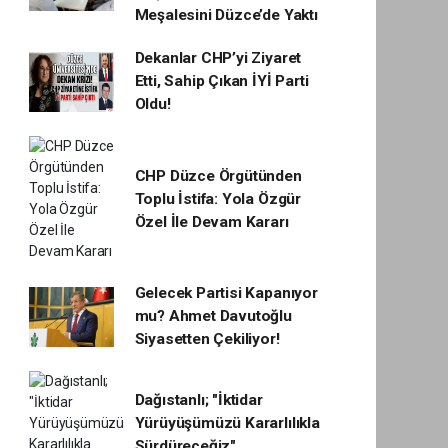
Meşalesini Düzce’de Yaktı
Dekanlar CHP’yi Ziyaret
Etti, Sahip Çıkan İYİ Parti
Oldu!
CHP Düzce Örgütünden
Toplu İstifa: Yola Özgür
Özel İle Devam Kararı
Gelecek Partisi Kapanıyor
mu? Ahmet Davutoğlu
Siyasetten Çekiliyor!
Dağıstanlı; "İktidar
Yürüyüşümüzü Kararlılıkla
Sürdüreceğiz"