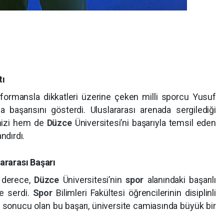
tı
formansla dikkatleri üzerine çeken milli sporcu Yusuf
 başarısını gösterdi. Uluslararası arenada sergilediği
emizi hem de
Düzce
Üniversitesi’ni başarıyla temsil eden
ndırdı.
lararası Başarı
u derece,
Düzce
Üniversitesi’nin
spor
alanındaki başarılı
e serdi.
Spor
Bilimleri Fakültesi öğrencilerinin disiplinli
r sonucu olan bu başarı, üniversite camiasında büyük bir
e karşılandı.