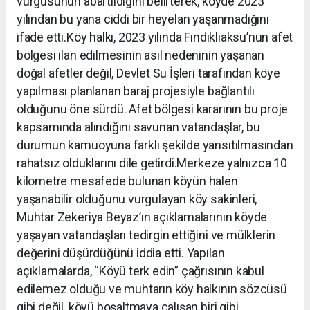
vurgusunun abartıldığını belirterek, köyde 2023
yılından bu yana ciddi bir heyelan yaşanmadığını
ifade etti.Köy halkı, 2023 yılında Fındıklıaksu’nun afet
bölgesi ilan edilmesinin asıl nedeninin yaşanan
doğal afetler değil, Devlet Su İşleri tarafından köye
yapılması planlanan baraj projesiyle bağlantılı
olduğunu öne sürdü. Afet bölgesi kararının bu proje
kapsamında alındığını savunan vatandaşlar, bu
durumun kamuoyuna farklı şekilde yansıtılmasından
rahatsız olduklarını dile getirdi.Merkeze yalnızca 10
kilometre mesafede bulunan köyün halen
yaşanabilir olduğunu vurgulayan köy sakinleri,
Muhtar Zekeriya Beyaz’ın açıklamalarının köyde
yaşayan vatandaşları tedirgin ettiğini ve mülklerin
değerini düşürdüğünü iddia etti. Yapılan
açıklamalarda, “Köyü terk edin” çağrısının kabul
edilemez olduğu ve muhtarın köy halkının sözcüsü
gibi değil, köyü boşaltmaya çalışan biri gibi