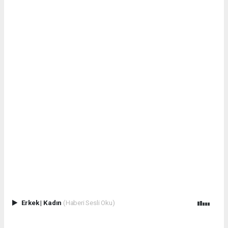
Erkek
|
Kadın
(Haberi Sesli Oku)