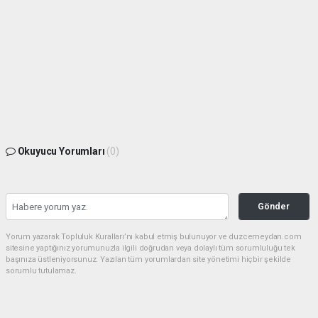
Okuyucu Yorumları
(0)
Gönder
Yorum yazarak Topluluk Kuralları’nı kabul etmiş bulunuyor ve duzcemeydan.com
sitesine yaptığınız yorumunuzla ilgili doğrudan veya dolaylı tüm sorumluluğu tek
başınıza üstleniyorsunuz. Yazılan tüm yorumlardan site yönetimi hiçbir şekilde
sorumlu tutulamaz.