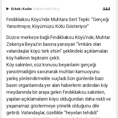
Erkek
|
Kadın
(Haberi Sesli Oku)
Fındıklıaksu Köyü’nde Muhtara Sert Tepki: “Gerçeği
Yansıtmıyor, Köyümüzü Kötü Gösteriyor”
Düzce merkeze bağlı Fındıklıaksu Köyü’nde, Muhtar
Zekeriya Beyaz’ın basına yansıyan “İmkânı olan
vatandaşlar köyü terk etsin” şeklindeki açıklamaları
köy halkının tepkisini çekti.
Köy sakinleri, söz konusu beyanların gerçeği
yansıtmadığını savunarak muhtarı kamuoyunu
yanlış yönlendirmekle suçladı.Son günlerde bazı
basın organlarında yer alan haberlerin ardından köy
meydanında bir araya gelen Fındıklıaksu sakinleri,
yapılan açıklamaların köyü olduğundan daha riskli ve
yaşanamaz göstermeye yönelik olduğunu dile
getirdi. Vatandaşlar, özellikle “heyelan tehdidi”