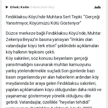
Erkek
|
Kadın
(Haberi Sesli Oku)
Fındıklıaksu Köyü’nde Muhtara Sert Tepki: “Gerçeği
Yansıtmıyor, Köyümüzü Kötü Gösteriyor”
Düzce merkeze bağlı Fındıklıaksu Köyü’nde, Muhtar
Zekeriya Beyaz’ın basına yansıyan “İmkânı olan
vatandaşlar köyü terk etsin” şeklindeki açıklamaları
köy halkının tepkisini çekti.
Köy sakinleri, söz konusu beyanların gerçeği
yansıtmadığını savunarak muhtarı kamuoyunu
yanlış yönlendirmekle suçladı.Son günlerde bazı
basın organlarında yer alan haberlerin ardından köy
meydanında bir araya gelen Fındıklıaksu sakinleri,
yapılan açıklamaların köyü olduğundan daha riskli ve
yaşanamaz göstermeye yönelik olduğunu dile
getirdi. Vatandaşlar, özellikle “heyelan tehdidi”