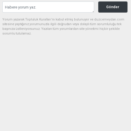
Gönder
Yorum yazarak Topluluk Kuralları’nı kabul etmiş bulunuyor ve duzcemeydan.com
sitesine yaptığınız yorumunuzla ilgili doğrudan veya dolaylı tüm sorumluluğu tek
başınıza üstleniyorsunuz. Yazılan tüm yorumlardan site yönetimi hiçbir şekilde
sorumlu tutulamaz.