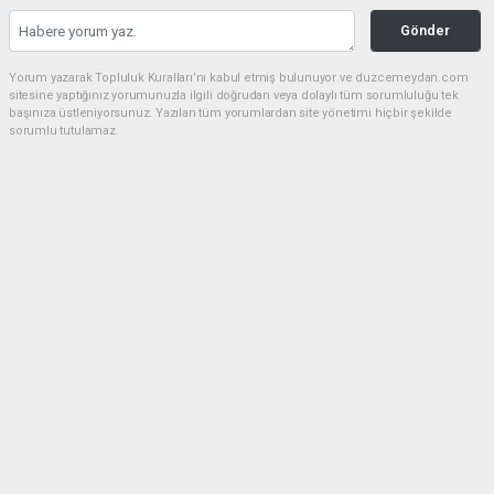
Gönder
Yorum yazarak Topluluk Kuralları’nı kabul etmiş bulunuyor ve duzcemeydan.com
sitesine yaptığınız yorumunuzla ilgili doğrudan veya dolaylı tüm sorumluluğu tek
başınıza üstleniyorsunuz. Yazılan tüm yorumlardan site yönetimi hiçbir şekilde
sorumlu tutulamaz.