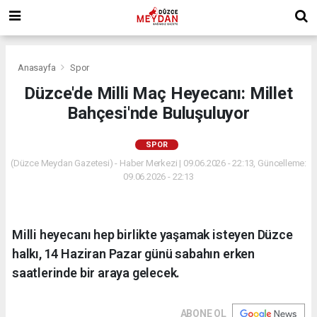
Anasayfa
Spor
Düzce'de Milli Maç Heyecanı: Millet
Bahçesi'nde Buluşuluyor
SPOR
(Düzce Meydan Gazetesi) - Haber Merkezi | 09.06.2026 - 22:13, Güncelleme:
09.06.2026 - 22:13
Milli heyecanı hep birlikte yaşamak isteyen Düzce
halkı, 14 Haziran Pazar günü sabahın erken
saatlerinde bir araya gelecek.
ABONE OL