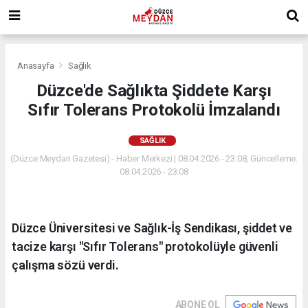
Anasayfa
Sağlık
Düzce'de Sağlıkta Şiddete Karşı
Sıfır Tolerans Protokolü İmzalandı
SAĞLIK
(Düzce Meydan Gazetesi) - Haber Merkezi | 08.04.2026 - 23:08, Güncelleme:
08.04.2026 - 23:08
Düzce Üniversitesi ve Sağlık-İş Sendikası, şiddet ve
tacize karşı "Sıfır Tolerans" protokolüyle güvenli
çalışma sözü verdi.
ABONE OL