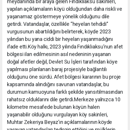
meydanında bir araya gelen Fındıklıaksu sakinleri,
yapılan açıklamaların köyü olduğundan daha riskli ve
yaşanamaz göstermeye yönelik olduğunu dile
getirdi. Vatandaşlar, özellikle “heyelan tehdidi”
vurgusunun abartıldığını belirterek, köyde 2023
yılından bu yana ciddi bir heyelan yaşanmadığını
ifade etti.Köy halkı, 2023 yılında Fındıklıaksu’nun afet
bölgesi ilan edilmesinin asıl nedeninin yaşanan
doğal afetler değil, Devlet Su İşleri tarafından köye
yapılması planlanan baraj projesiyle bağlantılı
olduğunu öne sürdü. Afet bölgesi kararının bu proje
kapsamında alındığını savunan vatandaşlar, bu
durumun kamuoyuna farklı şekilde yansıtılmasından
rahatsız olduklarını dile getirdi.Merkeze yalnızca 10
kilometre mesafede bulunan köyün halen
yaşanabilir olduğunu vurgulayan köy sakinleri,
Muhtar Zekeriya Beyaz’ın açıklamalarının köyde
yaşayan vatandaşları tedirgin ettiğini ve mülklerin