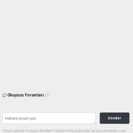
Okuyucu Yorumları
(0)
Gönder
Yorum yazarak Topluluk Kuralları’nı kabul etmiş bulunuyor ve duzcemeydan.com