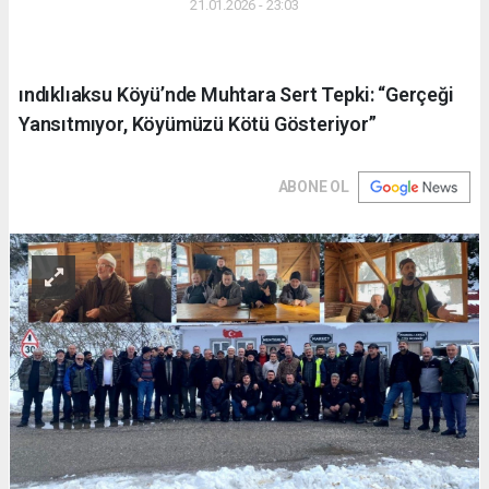
21.01.2026 - 23:03
ındıklıaksu Köyü’nde Muhtara Sert Tepki: “Gerçeği
Yansıtmıyor, Köyümüzü Kötü Gösteriyor”
ABONE OL