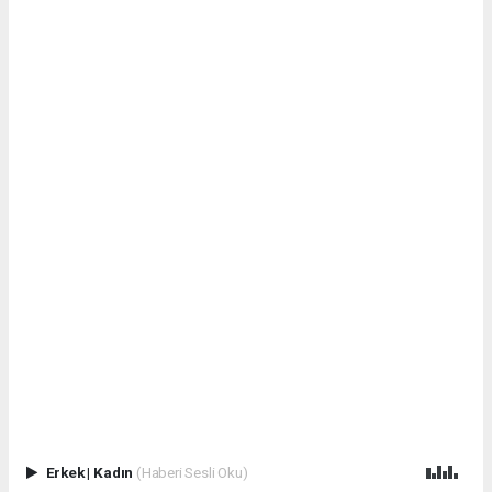
Erkek
|
Kadın
(Haberi Sesli Oku)