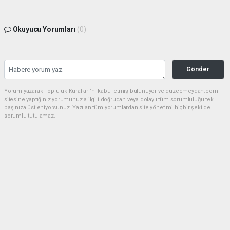
Okuyucu Yorumları
(0)
Gönder
Yorum yazarak Topluluk Kuralları’nı kabul etmiş bulunuyor ve duzcemeydan.com
sitesine yaptığınız yorumunuzla ilgili doğrudan veya dolaylı tüm sorumluluğu tek
başınıza üstleniyorsunuz. Yazılan tüm yorumlardan site yönetimi hiçbir şekilde
sorumlu tutulamaz.