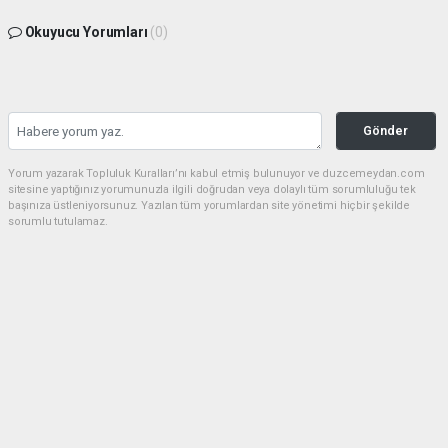
Okuyucu Yorumları
(0)
Gönder
Yorum yazarak Topluluk Kuralları’nı kabul etmiş bulunuyor ve duzcemeydan.com
sitesine yaptığınız yorumunuzla ilgili doğrudan veya dolaylı tüm sorumluluğu tek
başınıza üstleniyorsunuz. Yazılan tüm yorumlardan site yönetimi hiçbir şekilde
sorumlu tutulamaz.