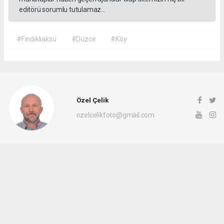
editörü sorumlu tutulamaz...
#Fındıklıaksu
#Düzce
#Köy
Özel Çelik
ozelcelikfoto@gmail.com