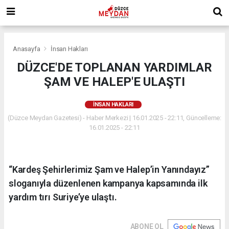
Anasayfa
İnsan Hakları
DÜZCE'DE TOPLANAN YARDIMLAR
ŞAM VE HALEP'E ULAŞTI
İNSAN HAKLARI
(Düzce Meydan Gazetesi) - Haber Merkezi | 16.01.2025 - 22:11, Güncelleme:
16.01.2025 - 22:11
“Kardeş Şehirlerimiz Şam ve Halep’in Yanındayız”
sloganıyla düzenlenen kampanya kapsamında ilk
yardım tırı Suriye’ye ulaştı.
ABONE OL