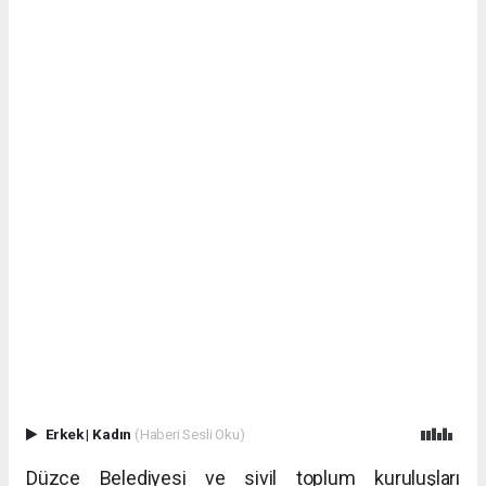
Erkek
|
Kadın
(Haberi Sesli Oku)
Düzce Belediyesi ve sivil toplum kuruluşları