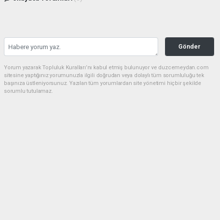
Gönder
Yorum yazarak Topluluk Kuralları’nı kabul etmiş bulunuyor ve duzcemeydan.com
sitesine yaptığınız yorumunuzla ilgili doğrudan veya dolaylı tüm sorumluluğu tek
başınıza üstleniyorsunuz. Yazılan tüm yorumlardan site yönetimi hiçbir şekilde
sorumlu tutulamaz.