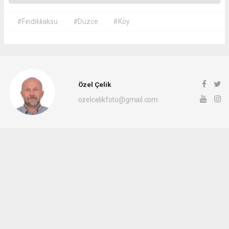
#Fındıklıaksu
#Düzce
#Köy
Özel Çelik
ozelcelikfoto@gmail.com