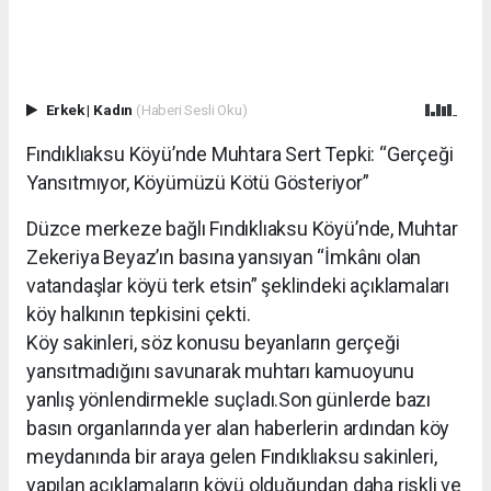
Erkek
|
Kadın
(Haberi Sesli Oku)
Fındıklıaksu Köyü’nde Muhtara Sert Tepki: “Gerçeği
Yansıtmıyor, Köyümüzü Kötü Gösteriyor”
Düzce merkeze bağlı Fındıklıaksu Köyü’nde, Muhtar
Zekeriya Beyaz’ın basına yansıyan “İmkânı olan
vatandaşlar köyü terk etsin” şeklindeki açıklamaları
köy halkının tepkisini çekti.
Köy sakinleri, söz konusu beyanların gerçeği
yansıtmadığını savunarak muhtarı kamuoyunu
yanlış yönlendirmekle suçladı.Son günlerde bazı
basın organlarında yer alan haberlerin ardından köy
meydanında bir araya gelen Fındıklıaksu sakinleri,
yapılan açıklamaların köyü olduğundan daha riskli ve