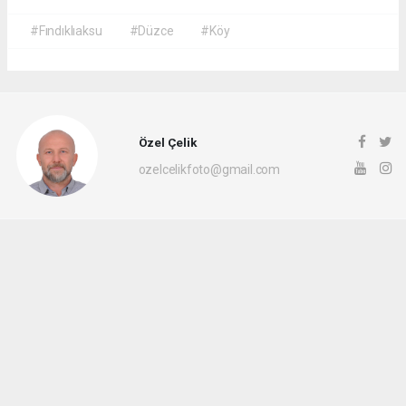
#Fındıklıaksu
#Düzce
#Köy
Özel Çelik
ozelcelikfoto@gmail.com