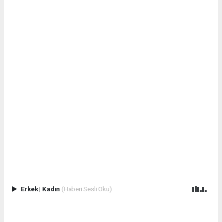
Erkek
|
Kadın
(Haberi Sesli Oku)