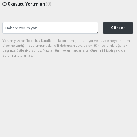
Okuyucu Yorumları
(0)
Gönder
Yorum yazarak Topluluk Kuralları’nı kabul etmiş bulunuyor ve duzcemeydan.com
sitesine yaptığınız yorumunuzla ilgili doğrudan veya dolaylı tüm sorumluluğu tek
başınıza üstleniyorsunuz. Yazılan tüm yorumlardan site yönetimi hiçbir şekilde
sorumlu tutulamaz.