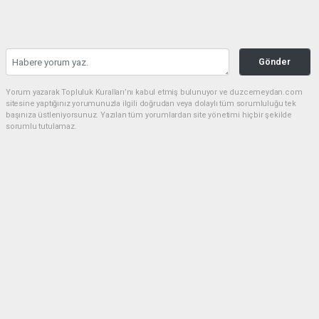
Gönder
Yorum yazarak Topluluk Kuralları’nı kabul etmiş bulunuyor ve duzcemeydan.com
sitesine yaptığınız yorumunuzla ilgili doğrudan veya dolaylı tüm sorumluluğu tek
başınıza üstleniyorsunuz. Yazılan tüm yorumlardan site yönetimi hiçbir şekilde
sorumlu tutulamaz.