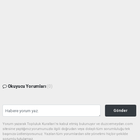
Okuyucu Yorumları
(0)
Gönder
Yorum yazarak Topluluk Kuralları’nı kabul etmiş bulunuyor ve duzcemeydan.com
sitesine yaptığınız yorumunuzla ilgili doğrudan veya dolaylı tüm sorumluluğu tek
başınıza üstleniyorsunuz. Yazılan tüm yorumlardan site yönetimi hiçbir şekilde
sorumlu tutulamaz.