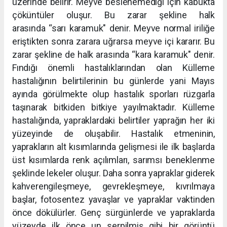
üzerinde belirir. Meyve beslenemediği için kabukta
çöküntüler oluşur. Bu zarar şekline halk
arasında “sarı karamuk" denir. Meyve normal iriliğe
eriştikten sonra zarara uğrarsa meyve içi kararır. Bu
zarar şekline de halk arasında “kara karamuk" denir.
Fındığı önemli hastalıklarından olan Külleme
hastalığının belirtilerinin bu günlerde yani Mayıs
ayında görülmekte olup hastalık sporları rüzgarla
taşınarak bitkiden bitkiye yayılmaktadır. Külleme
hastalığında, yapraklardaki belirtiler yaprağın her iki
yüzeyinde de oluşabilir. Hastalık etmeninin,
yaprakların alt kısımlarında gelişmesi ile ilk başlarda
üst kısımlarda renk açılımları, sarımsı beneklenme
şeklinde lekeler oluşur. Daha sonra yapraklar giderek
kahverengileşmeye, gevrekleşmeye, kıvrılmaya
başlar, fotosentez yavaşlar ve yapraklar vaktinden
önce dökülürler. Genç sürgünlerde ve yapraklarda
yüzeyde ilk önce un serpilmiş gibi bir görüntü