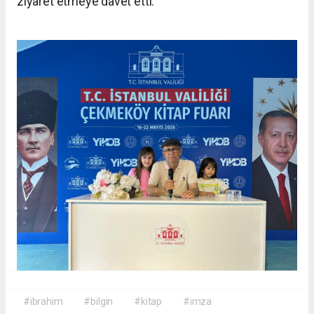
ziyaret etmeye davet etti.
#ibrahim
#bilgin
#kitap
#imza