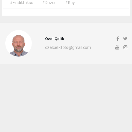
#Fındıklıaksu
#Düzce
#Köy
Özel Çelik
ozelcelikfoto@gmail.com