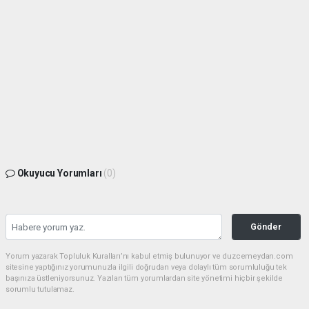
Okuyucu Yorumları
(0)
Gönder
Yorum yazarak Topluluk Kuralları’nı kabul etmiş bulunuyor ve duzcemeydan.com
sitesine yaptığınız yorumunuzla ilgili doğrudan veya dolaylı tüm sorumluluğu tek
başınıza üstleniyorsunuz. Yazılan tüm yorumlardan site yönetimi hiçbir şekilde
sorumlu tutulamaz.