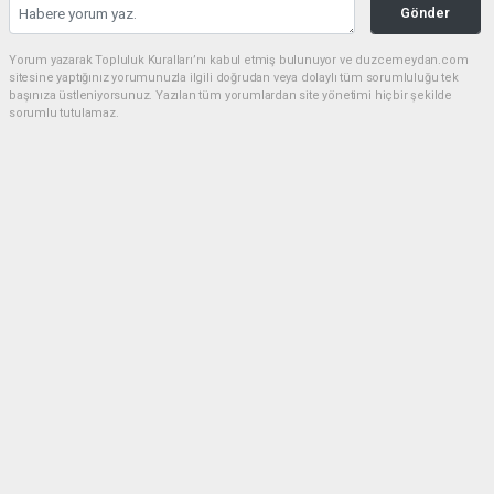
Gönder
Yorum yazarak Topluluk Kuralları’nı kabul etmiş bulunuyor ve duzcemeydan.com
sitesine yaptığınız yorumunuzla ilgili doğrudan veya dolaylı tüm sorumluluğu tek
başınıza üstleniyorsunuz. Yazılan tüm yorumlardan site yönetimi hiçbir şekilde
sorumlu tutulamaz.