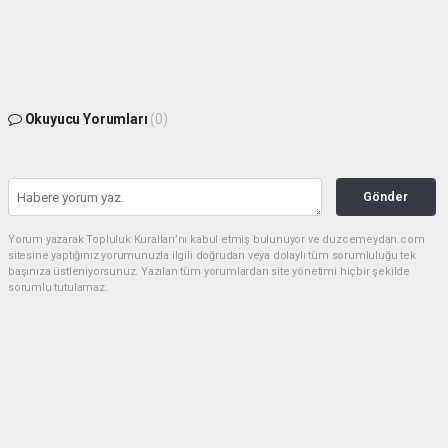
Okuyucu Yorumları
(0)
Gönder
Yorum yazarak Topluluk Kuralları’nı kabul etmiş bulunuyor ve duzcemeydan.com
sitesine yaptığınız yorumunuzla ilgili doğrudan veya dolaylı tüm sorumluluğu tek
başınıza üstleniyorsunuz. Yazılan tüm yorumlardan site yönetimi hiçbir şekilde
sorumlu tutulamaz.