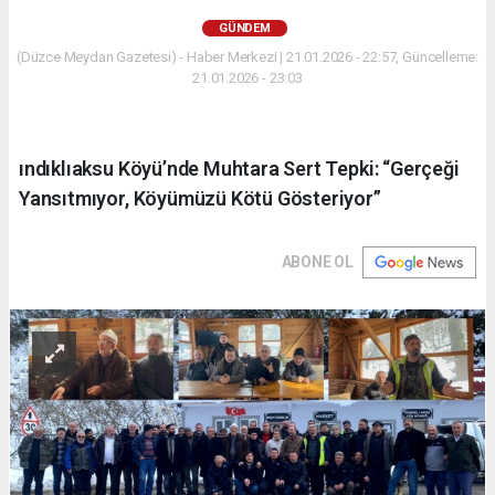
GÜNDEM
(Düzce Meydan Gazetesi) - Haber Merkezi | 21.01.2026 - 22:57, Güncelleme:
21.01.2026 - 23:03
ındıklıaksu Köyü’nde Muhtara Sert Tepki: “Gerçeği
Yansıtmıyor, Köyümüzü Kötü Gösteriyor”
ABONE OL