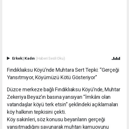
Erkek
|
Kadın
(Haberi Sesli Oku)
Fındıklıaksu Köyü’nde Muhtara Sert Tepki: “Gerçeği
Yansıtmıyor, Köyümüzü Kötü Gösteriyor”
Düzce merkeze bağlı Fındıklıaksu Köyü’nde, Muhtar
Zekeriya Beyaz’ın basına yansıyan “İmkânı olan
vatandaşlar köyü terk etsin” şeklindeki açıklamaları
köy halkının tepkisini çekti.
Köy sakinleri, söz konusu beyanların gerçeği
yansıtmadığını savunarak muhtarı kamuoyunu