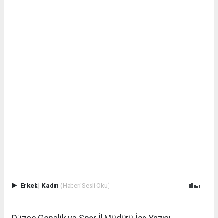
Erkek
|
Kadın
(Haberi Sesli Oku)
Düzce Gençlik ve Spor İl Müdürü İsa Yazıcı,