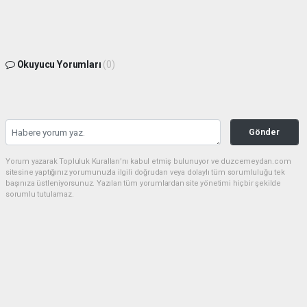
Okuyucu Yorumları
(0)
Gönder
Yorum yazarak Topluluk Kuralları’nı kabul etmiş bulunuyor ve duzcemeydan.com
sitesine yaptığınız yorumunuzla ilgili doğrudan veya dolaylı tüm sorumluluğu tek
başınıza üstleniyorsunuz. Yazılan tüm yorumlardan site yönetimi hiçbir şekilde
sorumlu tutulamaz.