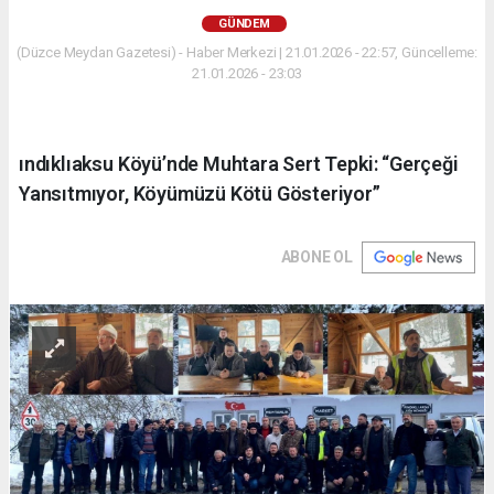
GÜNDEM
(Düzce Meydan Gazetesi) - Haber Merkezi | 21.01.2026 - 22:57, Güncelleme:
21.01.2026 - 23:03
ındıklıaksu Köyü’nde Muhtara Sert Tepki: “Gerçeği
Yansıtmıyor, Köyümüzü Kötü Gösteriyor”
ABONE OL