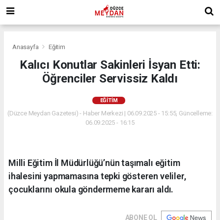
Anasayfa
Eğitim
Kalıcı Konutlar Sakinleri İsyan Etti:
Öğrenciler Servissiz Kaldı
EĞITIM
(Düzce Meydan Gazetesi) - Haber Merkezi | 06.09.2025 - 15:55, Güncelleme:
06.09.2025 - 16:15
Milli Eğitim İl Müdürlüğü’nün taşımalı eğitim
ihalesini yapmamasına tepki gösteren veliler,
çocuklarını okula göndermeme kararı aldı.
ABONE OL