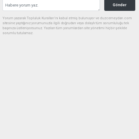
Gönder
Yorum yazarak Topluluk Kuralları’nı kabul etmiş bulunuyor ve duzcemeydan.com
sitesine yaptığınız yorumunuzla ilgili doğrudan veya dolaylı tüm sorumluluğu tek
başınıza üstleniyorsunuz. Yazılan tüm yorumlardan site yönetimi hiçbir şekilde
sorumlu tutulamaz.