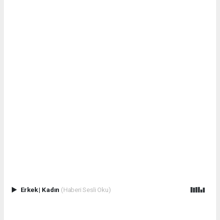
Erkek
|
Kadın
(Haberi Sesli Oku)