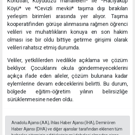
Konutları, Kuyudüzü mahalleleri* ile *Hacıyakup
Köyü* ve *Cevizli mevkii* taşıma dışı bırakılan
yerleşim birimleri arasında yer alıyor. Taşıma
kooperatifinden görüşe alınmasına rağmen öğrenci
velileri ve muhatrlıkların konuya en son hakim
olması ise bir oldu bittiye getirme girişimi olarak
velileri rahatsız etmiş durumda.
Veliler, yetkililerden ivedilikle açıklama ve çözüm
bekliyor. Çocuklarını okula göndermeyeceklerini
açıkça ifade eden aileler, çözüm bulunana kadar
eylemlerine devam edeceklerini belirtti. Bu durum,
bölgede eğitim-öğretim yılının belirsizliğe
sürüklenmesine neden oldu.
Anadolu Ajansı (AA), İhlas Haber Ajansı (İHA), Demirören
Haber Ajansı (DHA) ve diğer ajanslar tarafından eklenen tüm