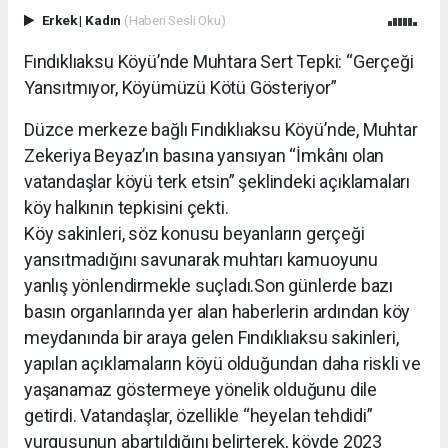
Erkek
|
Kadın
(Haberi Sesli Oku)
Fındıklıaksu Köyü’nde Muhtara Sert Tepki: “Gerçeği
Yansıtmıyor, Köyümüzü Kötü Gösteriyor”
Düzce merkeze bağlı Fındıklıaksu Köyü’nde, Muhtar
Zekeriya Beyaz’ın basına yansıyan “İmkânı olan
vatandaşlar köyü terk etsin” şeklindeki açıklamaları
köy halkının tepkisini çekti.
Köy sakinleri, söz konusu beyanların gerçeği
yansıtmadığını savunarak muhtarı kamuoyunu
yanlış yönlendirmekle suçladı.Son günlerde bazı
basın organlarında yer alan haberlerin ardından köy
meydanında bir araya gelen Fındıklıaksu sakinleri,
yapılan açıklamaların köyü olduğundan daha riskli ve
yaşanamaz göstermeye yönelik olduğunu dile
getirdi. Vatandaşlar, özellikle “heyelan tehdidi”
vurgusunun abartıldığını belirterek, köyde 2023