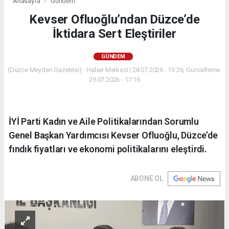
Anasayfa
Gündem
Kevser Ofluoğlu’ndan Düzce’de
İktidara Sert Eleştiriler
GÜNDEM
(Düzce Meydan Gazetesi) - Haber Merkezi | 28.07.2026 - 13:26, Güncelleme:
29.07.2026 - 17:16
İYİ Parti Kadın ve Aile Politikalarından Sorumlu
Genel Başkan Yardımcısı Kevser Ofluoğlu, Düzce’de
fındık fiyatları ve ekonomi politikalarını eleştirdi.
ABONE OL