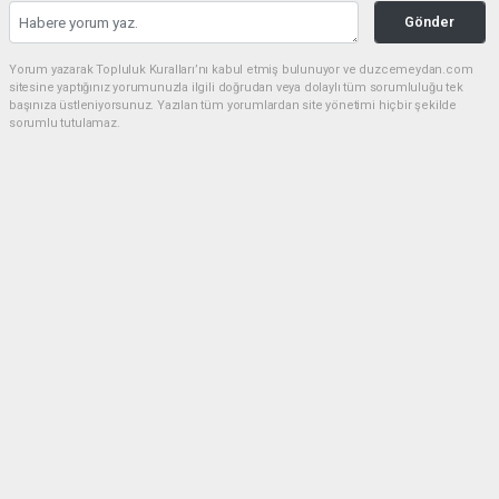
Gönder
Yorum yazarak Topluluk Kuralları’nı kabul etmiş bulunuyor ve duzcemeydan.com
sitesine yaptığınız yorumunuzla ilgili doğrudan veya dolaylı tüm sorumluluğu tek
başınıza üstleniyorsunuz. Yazılan tüm yorumlardan site yönetimi hiçbir şekilde
sorumlu tutulamaz.