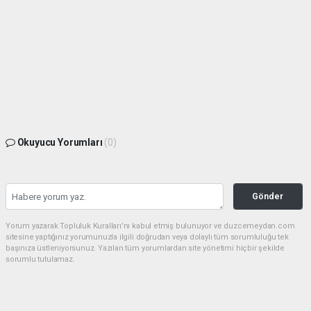
Okuyucu Yorumları
(0)
Gönder
Yorum yazarak Topluluk Kuralları’nı kabul etmiş bulunuyor ve duzcemeydan.com
sitesine yaptığınız yorumunuzla ilgili doğrudan veya dolaylı tüm sorumluluğu tek
başınıza üstleniyorsunuz. Yazılan tüm yorumlardan site yönetimi hiçbir şekilde
sorumlu tutulamaz.