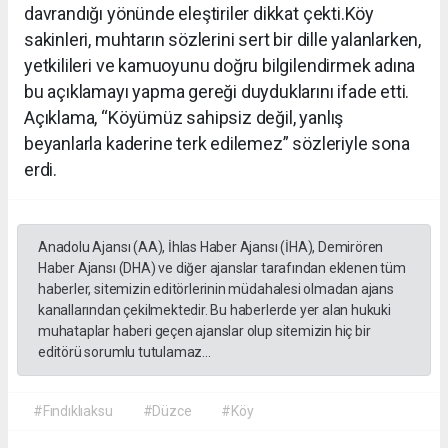
davrandığı yönünde eleştiriler dikkat çekti.Köy
sakinleri, muhtarın sözlerini sert bir dille yalanlarken,
yetkilileri ve kamuoyunu doğru bilgilendirmek adına
bu açıklamayı yapma gereği duyduklarını ifade etti.
Açıklama, “Köyümüz sahipsiz değil, yanlış
beyanlarla kaderine terk edilemez” sözleriyle sona
erdi.
Anadolu Ajansı (AA), İhlas Haber Ajansı (İHA), Demirören
Haber Ajansı (DHA) ve diğer ajanslar tarafından eklenen tüm
haberler, sitemizin editörlerinin müdahalesi olmadan ajans
kanallarından çekilmektedir. Bu haberlerde yer alan hukuki
muhataplar haberi geçen ajanslar olup sitemizin hiç bir
editörü sorumlu tutulamaz...
#Fındıklıaksu
#Düzce
#Köy