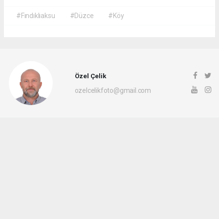
#Fındıklıaksu
#Düzce
#Köy
Özel Çelik
ozelcelikfoto@gmail.com