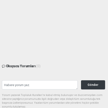
Okuyucu Yorumları
(0)
Gönder
Yorum yazarak Topluluk Kuralları’nı kabul etmiş bulunuyor ve duzcemeydan.com
sitesine yaptığınız yorumunuzla ilgili doğrudan veya dolaylı tüm sorumluluğu tek
başınıza üstleniyorsunuz. Yazılan tüm yorumlardan site yönetimi hiçbir şekilde
sorumlu tutulamaz.