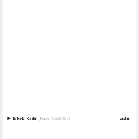
Erkek
|
Kadın
(Haberi Sesli Oku)