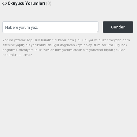
Okuyucu Yorumları
(0)
Gönder
Yorum yazarak Topluluk Kuralları’nı kabul etmiş bulunuyor ve duzcemeydan.com
sitesine yaptığınız yorumunuzla ilgili doğrudan veya dolaylı tüm sorumluluğu tek
başınıza üstleniyorsunuz. Yazılan tüm yorumlardan site yönetimi hiçbir şekilde
sorumlu tutulamaz.