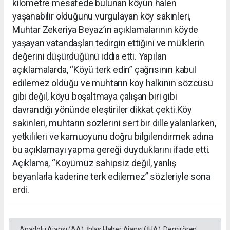
kilometre mesafede bulunan köyün halen
yaşanabilir olduğunu vurgulayan köy sakinleri,
Muhtar Zekeriya Beyaz’ın açıklamalarının köyde
yaşayan vatandaşları tedirgin ettiğini ve mülklerin
değerini düşürdüğünü iddia etti. Yapılan
açıklamalarda, “Köyü terk edin” çağrısının kabul
edilemez olduğu ve muhtarın köy halkının sözcüsü
gibi değil, köyü boşaltmaya çalışan biri gibi
davrandığı yönünde eleştiriler dikkat çekti.Köy
sakinleri, muhtarın sözlerini sert bir dille yalanlarken,
yetkilileri ve kamuoyunu doğru bilgilendirmek adına
bu açıklamayı yapma gereği duyduklarını ifade etti.
Açıklama, “Köyümüz sahipsiz değil, yanlış
beyanlarla kaderine terk edilemez” sözleriyle sona
erdi.
Anadolu Ajansı (AA), İhlas Haber Ajansı (İHA), Demirören