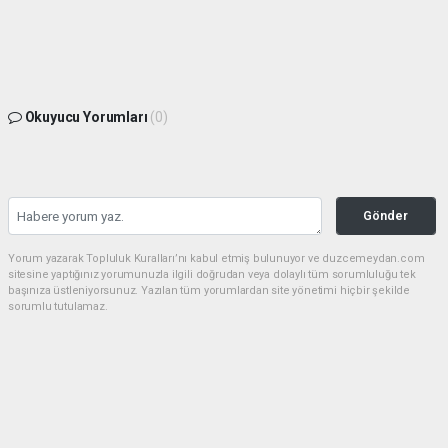
Okuyucu Yorumları
(0)
Gönder
Yorum yazarak Topluluk Kuralları’nı kabul etmiş bulunuyor ve duzcemeydan.com
sitesine yaptığınız yorumunuzla ilgili doğrudan veya dolaylı tüm sorumluluğu tek
başınıza üstleniyorsunuz. Yazılan tüm yorumlardan site yönetimi hiçbir şekilde
sorumlu tutulamaz.