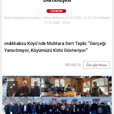
GÜNDEM
(Düzce Meydan Gazetesi) - Haber Merkezi | 21.01.2026 - 22:57, Güncelleme:
21.01.2026 - 23:03
ındıklıaksu Köyü’nde Muhtara Sert Tepki: “Gerçeği
Yansıtmıyor, Köyümüzü Kötü Gösteriyor”
ABONE OL