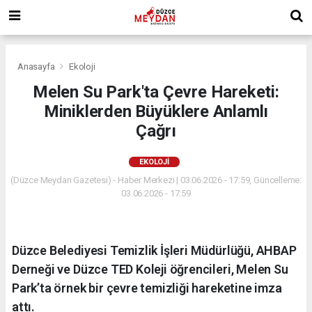
Anasayfa
Ekoloji
Melen Su Park'ta Çevre Hareketi:
Miniklerden Büyüklere Anlamlı
Çağrı
EKOLOJI
(Düzce Meydan Gazetesi) - Haber Merkezi | 03.06.2026 - 17:59, Güncelleme:
03.06.2026 - 17:59
Düzce Belediyesi Temizlik İşleri Müdürlüğü, AHBAP
Derneği ve Düzce TED Koleji öğrencileri, Melen Su
Park’ta örnek bir çevre temizliği hareketine imza
attı.