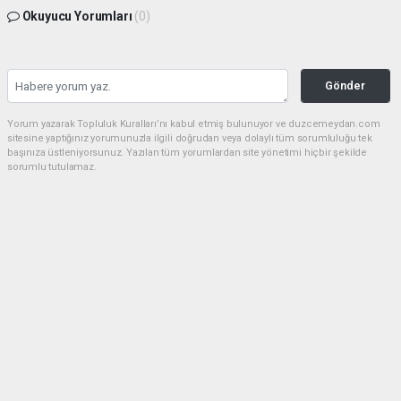
Okuyucu Yorumları
(0)
Gönder
Yorum yazarak Topluluk Kuralları’nı kabul etmiş bulunuyor ve duzcemeydan.com
sitesine yaptığınız yorumunuzla ilgili doğrudan veya dolaylı tüm sorumluluğu tek
başınıza üstleniyorsunuz. Yazılan tüm yorumlardan site yönetimi hiçbir şekilde
sorumlu tutulamaz.