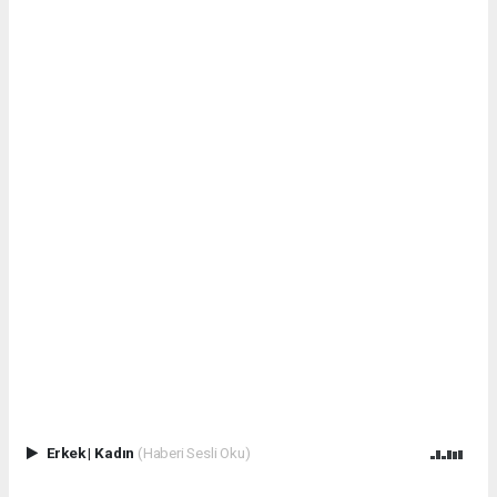
Erkek
|
Kadın
(Haberi Sesli Oku)