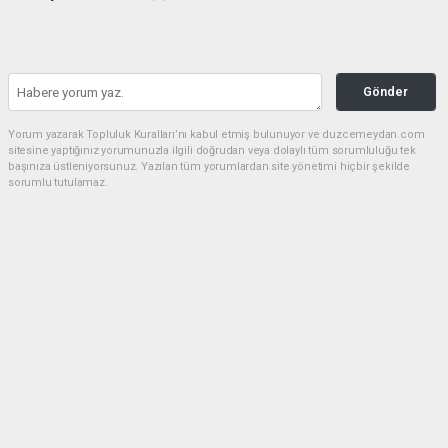
Gönder
Yorum yazarak Topluluk Kuralları’nı kabul etmiş bulunuyor ve duzcemeydan.com
sitesine yaptığınız yorumunuzla ilgili doğrudan veya dolaylı tüm sorumluluğu tek
başınıza üstleniyorsunuz. Yazılan tüm yorumlardan site yönetimi hiçbir şekilde
sorumlu tutulamaz.