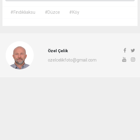
#Fındıklıaksu
#Düzce
#Köy
Özel Çelik
ozelcelikfoto@gmail.com