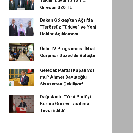
Teklifi: Levant 310 TL,
Giresun 320 TL
Bakan Göktaş’tan Ağrı'da
"Terörsüz Türkiye" ve Yeni
Haklar Açıklaması
Ünlü TV Programcısı İkbal
Gürpınar Düzce’de Buluştu
Gelecek Partisi Kapanıyor
mu? Ahmet Davutoğlu
Siyasetten Çekiliyor!
Dağıstanlı : "Yeni Parti’yi
Kurma Görevi Tarafıma
Tevdi Edildi"