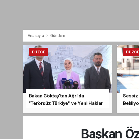
Anasayfa
Gündem
DÜZCE
DÜZC
Bakan Göktaş’tan Ağrı'da
Sessiz 
"Terörsüz Türkiye" ve Yeni Haklar
Bekliyo
Açıklaması
Başkan Özl