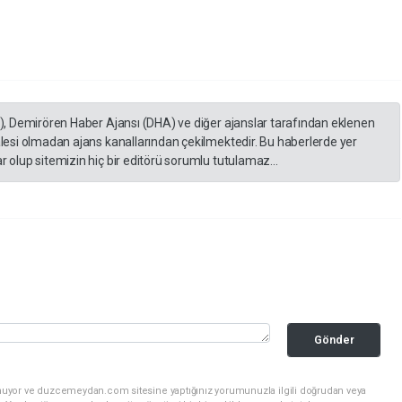
A), Demirören Haber Ajansı (DHA) ve diğer ajanslar tarafından eklenen
lesi olmadan ajans kanallarından çekilmektedir. Bu haberlerde yer
 olup sitemizin hiç bir editörü sorumlu tutulamaz...
Gönder
unuyor ve duzcemeydan.com sitesine yaptığınız yorumunuzla ilgili doğrudan veya