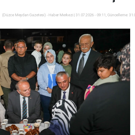
(Düzce Meydan Gazetesi) - Haber Merkezi | 31.07.2026 - 09:11, Güncelleme: 31.0