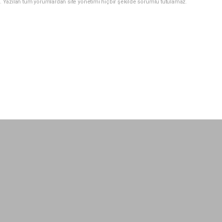
. Yazılan tüm yorumlardan site yönetimi hiçbir şekilde sorumlu tutulamaz.