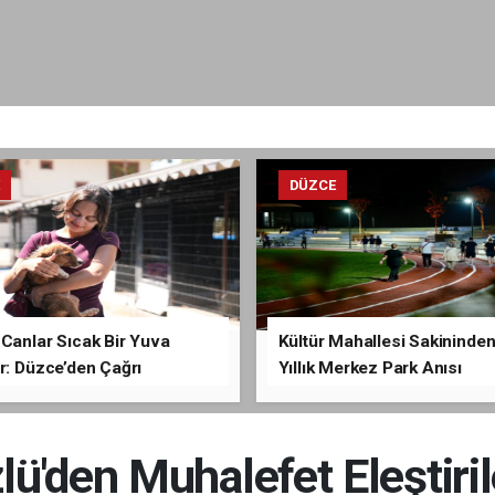
E
DÜZCE
Canlar Sıcak Bir Yuva
Kültür Mahallesi Sakininden
r: Düzce’den Çağrı
Yıllık Merkez Park Anısı
ü'den Muhalefet Eleştiril