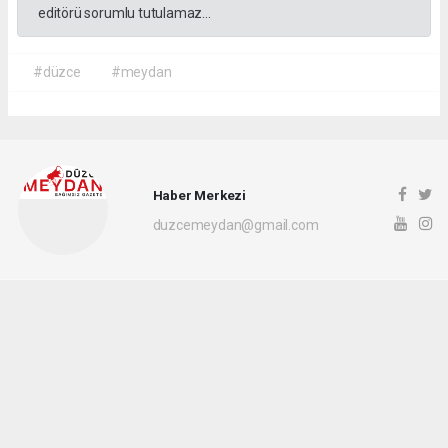
editörü sorumlu tutulamaz...
#düzce
#meydan
Haber Merkezi
duzcemeydan@gmail.com