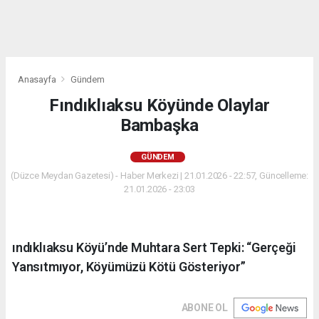
Anasayfa
Gündem
Fındıklıaksu Köyünde Olaylar
Bambaşka
GÜNDEM
(Düzce Meydan Gazetesi) - Haber Merkezi | 21.01.2026 - 22:57, Güncelleme:
21.01.2026 - 23:03
ındıklıaksu Köyü’nde Muhtara Sert Tepki: “Gerçeği
Yansıtmıyor, Köyümüzü Kötü Gösteriyor”
ABONE OL