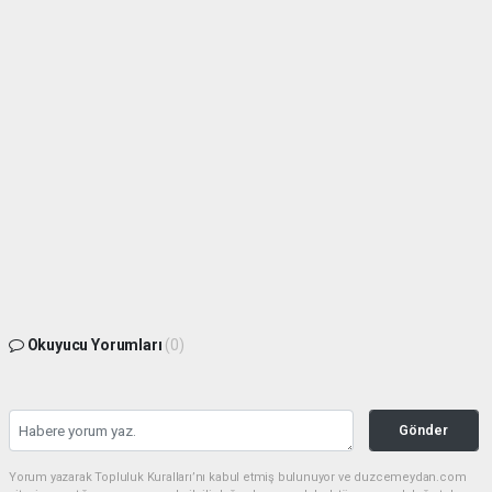
Okuyucu Yorumları
(0)
Gönder
Yorum yazarak Topluluk Kuralları’nı kabul etmiş bulunuyor ve duzcemeydan.com