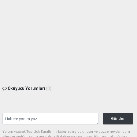
Okuyucu Yorumları
(0)
Gönder
Yorum yazarak Topluluk Kuralları’nı kabul etmiş bulunuyor ve duzcemeydan.com
sitesine yaptığınız yorumunuzla ilgili doğrudan veya dolaylı tüm sorumluluğu tek