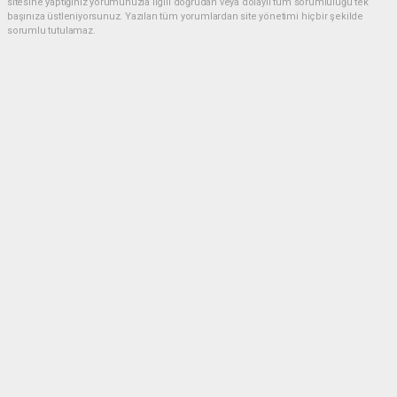
sitesine yaptığınız yorumunuzla ilgili doğrudan veya dolaylı tüm sorumluluğu tek
başınıza üstleniyorsunuz. Yazılan tüm yorumlardan site yönetimi hiçbir şekilde
sorumlu tutulamaz.