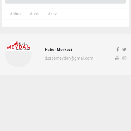
#iklim
#atık
#kriz
Haber Merkezi
duzcemeydan@gmail.com