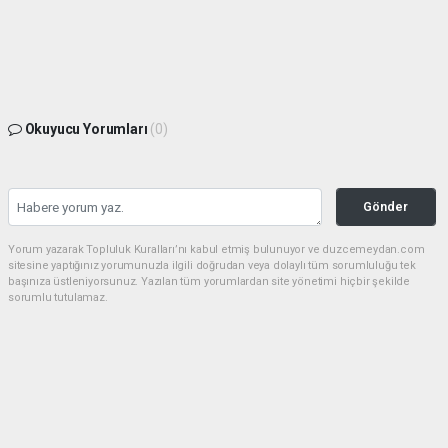
Okuyucu Yorumları
(0)
Gönder
Yorum yazarak Topluluk Kuralları’nı kabul etmiş bulunuyor ve duzcemeydan.com
sitesine yaptığınız yorumunuzla ilgili doğrudan veya dolaylı tüm sorumluluğu tek
başınıza üstleniyorsunuz. Yazılan tüm yorumlardan site yönetimi hiçbir şekilde
sorumlu tutulamaz.