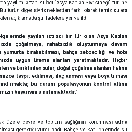
rda yayılımı artan istilacı "Asya Kaplan Sivrisineği" türüne
Bu türün diğer sivrisineklerden farklı olarak temiz sulara
ilen açıklamada şu ifadelere yer verildi:
gelerinde yayılan istilacı bir tür olan Asya Kaplan
imizde çoğalmaya, rahatsızlık oluşturmaya devam
 yumurta bırakabilmesi, bahçe sebzeciliği ve hobi
imizde uygun üreme alanları yaratmaktadır. Hiçbir
en ve biriktirilen sular, doğal çoğalma alanları haline
imizce tespit edilmesi, ilaçlanması veya boşaltılması
arındırmakta; bu durum popülasyonun kontrol altına
izin başarısını sınırlamaktadır."
mak üzere çevre ve toplum sağlığının korunması adına
alması gerektiği vurgulandı. Bahçe ve kapı önlerinde su