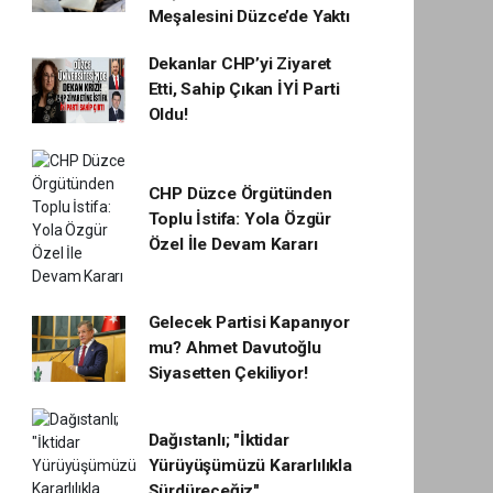
Meşalesini Düzce’de Yaktı
Dekanlar CHP’yi Ziyaret
Etti, Sahip Çıkan İYİ Parti
Oldu!
CHP Düzce Örgütünden
Toplu İstifa: Yola Özgür
Özel İle Devam Kararı
Gelecek Partisi Kapanıyor
mu? Ahmet Davutoğlu
Siyasetten Çekiliyor!
Dağıstanlı; "İktidar
Yürüyüşümüzü Kararlılıkla
Sürdüreceğiz"