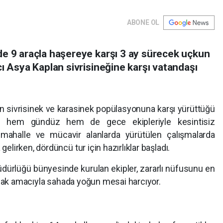
ABONE OL
de 9 araçla haşereye karşı 3 ay sürecek uçkun
cı Asya Kaplan sivrisineğine karşı vatandaşı
an sivrisinek ve karasinek popülasyonuna karşı yürüttüğü
ını hem gündüz hem de gece ekipleriyle kesintisiz
 mahalle ve mücavir alanlarda yürütülen çalışmalarda
irken, dördüncü tur için hazırlıklar başladı.
üdürlüğü bünyesinde kurulan ekipler, zararlı nüfusunu en
mak amacıyla sahada yoğun mesai harcıyor.