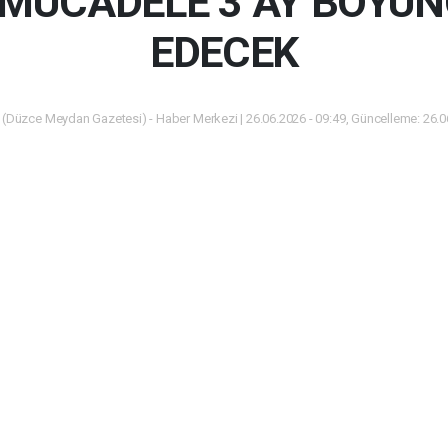
MÜCADELE 3 AY BOYU
EDECEK
(Düzce Meydan Gazetesi) - Haber Merkezi | 26.06.2026 - 09:49, Güncelleme: 26.0