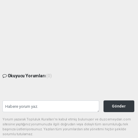
Okuyucu Yorumları
(0)
Gönder
Yorum yazarak Topluluk Kuralları’nı kabul etmiş bulunuyor ve duzcemeydan.com
sitesine yaptığınız yorumunuzla ilgili doğrudan veya dolaylı tüm sorumluluğu tek
başınıza üstleniyorsunuz. Yazılan tüm yorumlardan site yönetimi hiçbir şekilde
sorumlu tutulamaz.