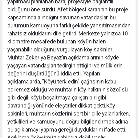
yapılması planlanan baraj projesiyle bağlantılı
olduğunu öne sürdü. Afet bölgesi kararının bu proje
kapsamında alındığını savunan vatandaşlar, bu
durumun kamuoyuna farklı şekilde yansıtılmasından
rahatsız olduklarını dile getirdi.Merkeze yalnızca 10
kilometre mesafede bulunan köyün halen
yaşanabilir olduğunu vurgulayan köy sakinleri,
Muhtar Zekeriya Beyaz’ın açıklamalarının köyde
yaşayan vatandaşları tedirgin ettiğini ve mülklerin
değerini düşürdüğünü iddia etti. Yapılan
açıklamalarda, “Köyü terk edin” çağrısının kabul
edilemez olduğu ve muhtarın köy halkının sözcüsü
gibi değil, köyü boşaltmaya çalışan biri gibi
davrandığı yönünde eleştiriler dikkat çekti.Köy
sakinleri, muhtarın sözlerini sert bir dille yalanlarken,
yetkilileri ve kamuoyunu doğru bilgilendirmek adına
bu açıklamayı yapma gereği duyduklarını ifade etti.
Açıklama, “Köyümüz sahipsiz değil, yanlış