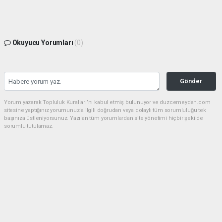
Okuyucu Yorumları
(0)
Gönder
Yorum yazarak Topluluk Kuralları’nı kabul etmiş bulunuyor ve duzcemeydan.com
sitesine yaptığınız yorumunuzla ilgili doğrudan veya dolaylı tüm sorumluluğu tek
başınıza üstleniyorsunuz. Yazılan tüm yorumlardan site yönetimi hiçbir şekilde
sorumlu tutulamaz.