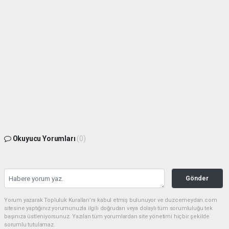
Okuyucu Yorumları
(0)
Gönder
Yorum yazarak Topluluk Kuralları’nı kabul etmiş bulunuyor ve duzcemeydan.com
sitesine yaptığınız yorumunuzla ilgili doğrudan veya dolaylı tüm sorumluluğu tek
başınıza üstleniyorsunuz. Yazılan tüm yorumlardan site yönetimi hiçbir şekilde
sorumlu tutulamaz.