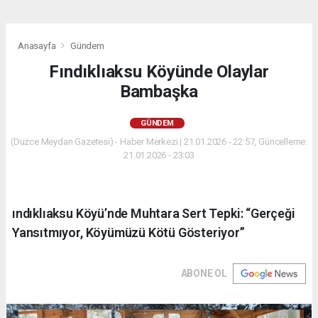
Anasayfa
Gündem
Fındıklıaksu Köyünde Olaylar
Bambaşka
GÜNDEM
(Düzce Meydan Gazetesi) - Haber Merkezi | 21.01.2026 - 22:57, Güncelleme:
21.01.2026 - 23:03
ındıklıaksu Köyü’nde Muhtara Sert Tepki: “Gerçeği
Yansıtmıyor, Köyümüzü Kötü Gösteriyor”
ABONE OL