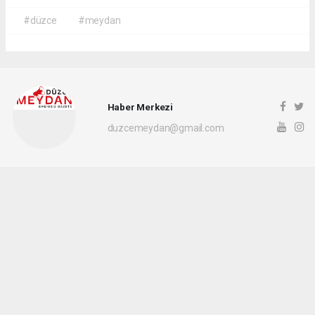
#düzce
#meydan
Haber Merkezi
duzcemeydan@gmail.com