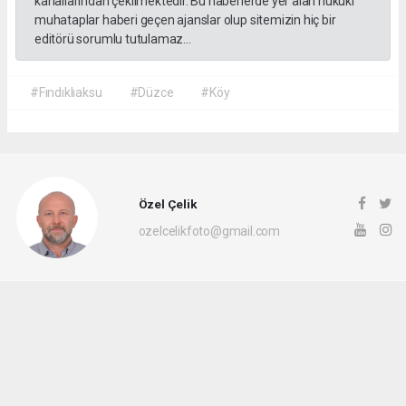
kanallarından çekilmektedir. Bu haberlerde yer alan hukuki
muhataplar haberi geçen ajanslar olup sitemizin hiç bir
editörü sorumlu tutulamaz...
#Fındıklıaksu
#Düzce
#Köy
Özel Çelik
ozelcelikfoto@gmail.com