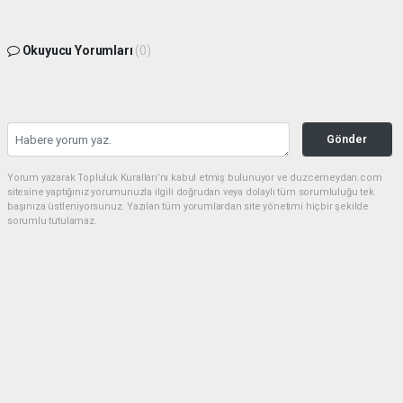
Okuyucu Yorumları
(0)
Gönder
Yorum yazarak Topluluk Kuralları’nı kabul etmiş bulunuyor ve duzcemeydan.com
sitesine yaptığınız yorumunuzla ilgili doğrudan veya dolaylı tüm sorumluluğu tek
başınıza üstleniyorsunuz. Yazılan tüm yorumlardan site yönetimi hiçbir şekilde
sorumlu tutulamaz.