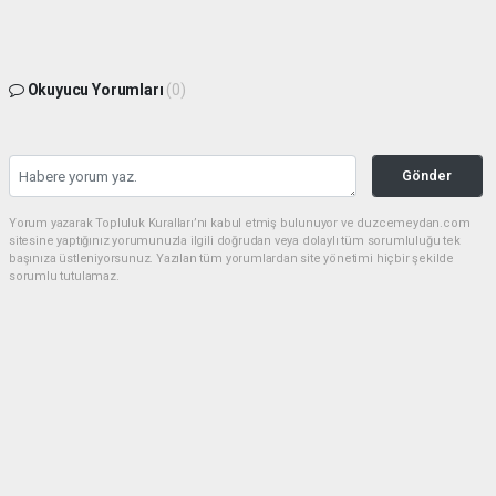
Okuyucu Yorumları
(0)
Gönder
Yorum yazarak Topluluk Kuralları’nı kabul etmiş bulunuyor ve duzcemeydan.com
sitesine yaptığınız yorumunuzla ilgili doğrudan veya dolaylı tüm sorumluluğu tek
başınıza üstleniyorsunuz. Yazılan tüm yorumlardan site yönetimi hiçbir şekilde
sorumlu tutulamaz.