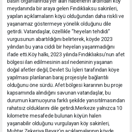
basın organlarında yer alan haberlerin ardından köy
meydanında bir araya gelen Fındıklıaksu sakinleri,
yapılan açıklamaların köyü olduğundan daha riskli ve
yaşanamaz göstermeye yönelik olduğunu dile
getirdi. Vatandaşlar, özellikle “heyelan tehdidi”
vurgusunun abartıldığını belirterek, köyde 2023
yılından bu yana ciddi bir heyelan yaşanmadığını
ifade etti.Köy halkı, 2023 yılında Fındıklıaksu’nun afet
bölgesi ilan edilmesinin asıl nedeninin yaşanan
doğal afetler değil, Devlet Su İşleri tarafından köye
yapılması planlanan baraj projesiyle bağlantılı
olduğunu öne sürdü. Afet bölgesi kararının bu proje
kapsamında alındığını savunan vatandaşlar, bu
durumun kamuoyuna farklı şekilde yansıtılmasından
rahatsız olduklarını dile getirdi.Merkeze yalnızca 10
kilometre mesafede bulunan köyün halen
yaşanabilir olduğunu vurgulayan köy sakinleri,
Muhtar Zekeriya Beyaz’ın açıklamalarının köyde