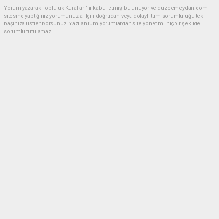
Yorum yazarak Topluluk Kuralları’nı kabul etmiş bulunuyor ve duzcemeydan.com
sitesine yaptığınız yorumunuzla ilgili doğrudan veya dolaylı tüm sorumluluğu tek
başınıza üstleniyorsunuz. Yazılan tüm yorumlardan site yönetimi hiçbir şekilde
sorumlu tutulamaz.