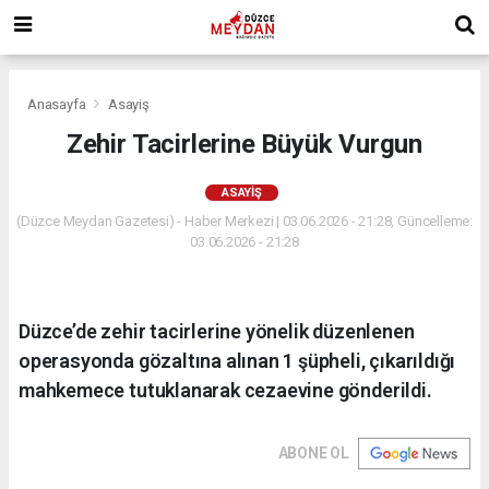
Anasayfa
Asayiş
Zehir Tacirlerine Büyük Vurgun
ASAYIŞ
(Düzce Meydan Gazetesi) - Haber Merkezi | 03.06.2026 - 21:28, Güncelleme:
03.06.2026 - 21:28
Düzce’de zehir tacirlerine yönelik düzenlenen
operasyonda gözaltına alınan 1 şüpheli, çıkarıldığı
mahkemece tutuklanarak cezaevine gönderildi.
ABONE OL