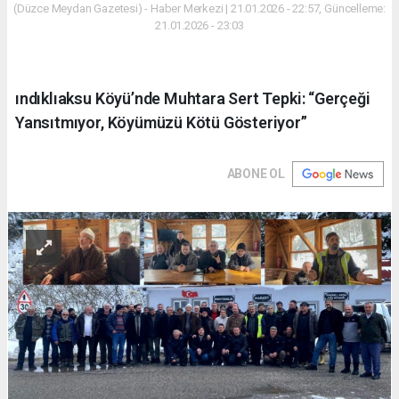
(Düzce Meydan Gazetesi) - Haber Merkezi | 21.01.2026 - 22:57, Güncelleme:
21.01.2026 - 23:03
ındıklıaksu Köyü’nde Muhtara Sert Tepki: “Gerçeği
Yansıtmıyor, Köyümüzü Kötü Gösteriyor”
ABONE OL