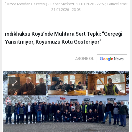
(Düzce Meydan Gazetesi) - Haber Merkezi | 21.01.2026 - 22:57, Güncelleme:
21.01.2026 - 23:03
ındıklıaksu Köyü’nde Muhtara Sert Tepki: “Gerçeği
Yansıtmıyor, Köyümüzü Kötü Gösteriyor”
ABONE OL