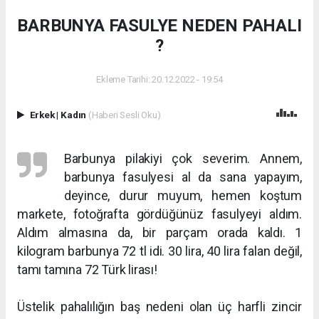
BARBUNYA FASULYE NEDEN PAHALI
?
Ekleme Tarihi: 20.12.2022 - 19:54
Erkek
|
Kadın
(Haberi Sesli Oku)
Barbunya pilakiyi çok severim. Annem,
barbunya fasulyesi al da sana yapayım,
deyince, durur muyum, hemen koştum
markete, fotoğrafta gördüğünüz fasulyeyi aldım.
Aldım almasına da, bir parçam orada kaldı. 1
kilogram barbunya 72 tl idi. 30 lira, 40 lira falan değil,
tamı tamına 72 Türk lirası!
Üstelik pahalılığın baş nedeni olan üç harfli zincir