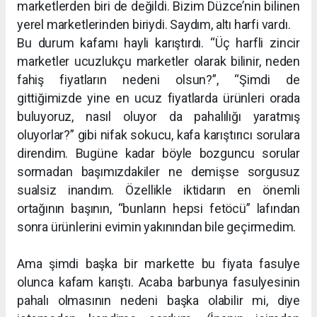
marketlerden biri de değildi. Bizim Düzce’nin bilinen
yerel marketlerinden biriydi. Saydım, altı harfi vardı.
Bu durum kafamı hayli karıştırdı. “Üç harfli zincir
marketler ucuzlukçu marketler olarak bilinir, neden
fahiş fiyatların nedeni olsun?”, “Şimdi de
gittiğimizde yine en ucuz fiyatlarda ürünleri orada
buluyoruz, nasıl oluyor da pahalılığı yaratmış
oluyorlar?” gibi nifak sokucu, kafa karıştırıcı sorulara
direndim. Bugüne kadar böyle bozguncu sorular
sormadan başımızdakiler ne demişse sorgusuz
sualsiz inandım. Özellikle iktidarın en önemli
ortağının başının, “bunların hepsi fetöcü” lafından
sonra ürünlerini evimin yakınından bile geçirmedim.
Ama şimdi başka bir markette bu fiyata fasulye
olunca kafam karıştı. Acaba barbunya fasulyesinin
pahalı olmasının nedeni başka olabilir mi, diye