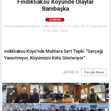
Fındıklıaksu Köyünde Olaylar
Bambaşka
GÜNDEM
(Düzce Meydan Gazetesi) - Haber Merkezi | 21.01.2026 - 22:57, Güncelleme:
21.01.2026 - 23:03
ındıklıaksu Köyü’nde Muhtara Sert Tepki: “Gerçeği
Yansıtmıyor, Köyümüzü Kötü Gösteriyor”
ABONE OL