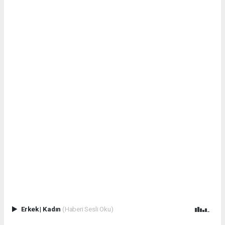
Erkek
|
Kadın
(Haberi Sesli Oku)