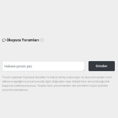
Okuyucu Yorumları
(0)
Gönder
Yorum yazarak Topluluk Kuralları’nı kabul etmiş bulunuyor ve duzcemeydan.com
sitesine yaptığınız yorumunuzla ilgili doğrudan veya dolaylı tüm sorumluluğu tek
başınıza üstleniyorsunuz. Yazılan tüm yorumlardan site yönetimi hiçbir şekilde
sorumlu tutulamaz.