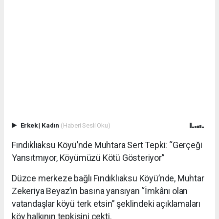
Erkek
|
Kadın
(Haberi Sesli Oku)
Fındıklıaksu Köyü’nde Muhtara Sert Tepki: “Gerçeği
Yansıtmıyor, Köyümüzü Kötü Gösteriyor”
Düzce merkeze bağlı Fındıklıaksu Köyü’nde, Muhtar
Zekeriya Beyaz’ın basına yansıyan “İmkânı olan
vatandaşlar köyü terk etsin” şeklindeki açıklamaları
köy halkının tepkisini çekti.