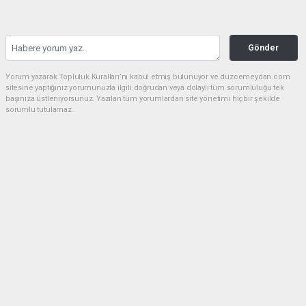
Gönder
Yorum yazarak Topluluk Kuralları’nı kabul etmiş bulunuyor ve duzcemeydan.com
sitesine yaptığınız yorumunuzla ilgili doğrudan veya dolaylı tüm sorumluluğu tek
başınıza üstleniyorsunuz. Yazılan tüm yorumlardan site yönetimi hiçbir şekilde
sorumlu tutulamaz.