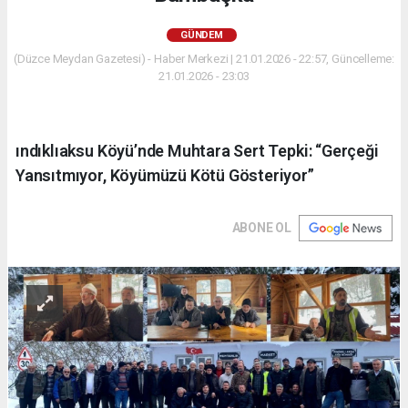
GÜNDEM
(Düzce Meydan Gazetesi) - Haber Merkezi | 21.01.2026 - 22:57, Güncelleme:
21.01.2026 - 23:03
ındıklıaksu Köyü’nde Muhtara Sert Tepki: “Gerçeği
Yansıtmıyor, Köyümüzü Kötü Gösteriyor”
ABONE OL