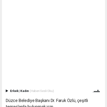
Erkek
|
Kadın
(Haberi Sesli Oku)
Düzce Belediye Başkanı Dr. Faruk Özlü, çeşitli
temaslarda bulunmak için