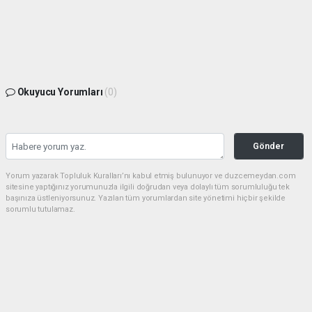
Okuyucu Yorumları
(0)
Gönder
Yorum yazarak Topluluk Kuralları’nı kabul etmiş bulunuyor ve duzcemeydan.com
sitesine yaptığınız yorumunuzla ilgili doğrudan veya dolaylı tüm sorumluluğu tek
başınıza üstleniyorsunuz. Yazılan tüm yorumlardan site yönetimi hiçbir şekilde
sorumlu tutulamaz.