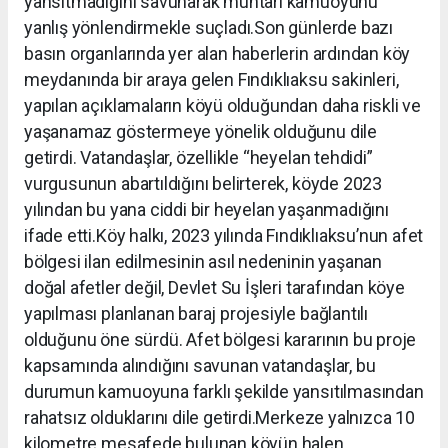
yansıtmadığını savunarak muhtarı kamuoyunu
yanlış yönlendirmekle suçladı.Son günlerde bazı
basın organlarında yer alan haberlerin ardından köy
meydanında bir araya gelen Fındıklıaksu sakinleri,
yapılan açıklamaların köyü olduğundan daha riskli ve
yaşanamaz göstermeye yönelik olduğunu dile
getirdi. Vatandaşlar, özellikle “heyelan tehdidi”
vurgusunun abartıldığını belirterek, köyde 2023
yılından bu yana ciddi bir heyelan yaşanmadığını
ifade etti.Köy halkı, 2023 yılında Fındıklıaksu’nun afet
bölgesi ilan edilmesinin asıl nedeninin yaşanan
doğal afetler değil, Devlet Su İşleri tarafından köye
yapılması planlanan baraj projesiyle bağlantılı
olduğunu öne sürdü. Afet bölgesi kararının bu proje
kapsamında alındığını savunan vatandaşlar, bu
durumun kamuoyuna farklı şekilde yansıtılmasından
rahatsız olduklarını dile getirdi.Merkeze yalnızca 10
kilometre mesafede bulunan köyün halen