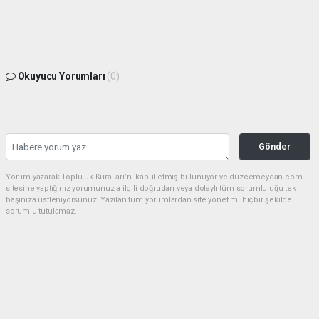
Okuyucu Yorumları
(0)
Gönder
Yorum yazarak Topluluk Kuralları’nı kabul etmiş bulunuyor ve duzcemeydan.com
sitesine yaptığınız yorumunuzla ilgili doğrudan veya dolaylı tüm sorumluluğu tek
başınıza üstleniyorsunuz. Yazılan tüm yorumlardan site yönetimi hiçbir şekilde
sorumlu tutulamaz.