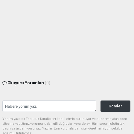
Okuyucu Yorumları
(0)
Gönder
Yorum yazarak Topluluk Kuralları’nı kabul etmiş bulunuyor ve duzcemeydan.com
sitesine yaptığınız yorumunuzla ilgili doğrudan veya dolaylı tüm sorumluluğu tek
başınıza üstleniyorsunuz. Yazılan tüm yorumlardan site yönetimi hiçbir şekilde
sorumlu tutulamaz.