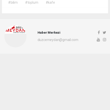
#bilim
#toplum
#kafe
Haber Merkezi
duzcemeydan@gmail.com