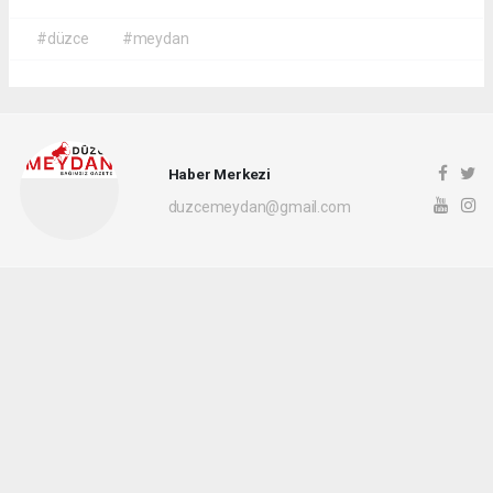
#düzce
#meydan
Haber Merkezi
duzcemeydan@gmail.com