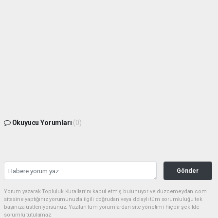
Okuyucu Yorumları
(0)
Gönder
Yorum yazarak Topluluk Kuralları’nı kabul etmiş bulunuyor ve duzcemeydan.com
sitesine yaptığınız yorumunuzla ilgili doğrudan veya dolaylı tüm sorumluluğu tek
başınıza üstleniyorsunuz. Yazılan tüm yorumlardan site yönetimi hiçbir şekilde
sorumlu tutulamaz.