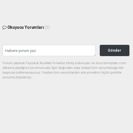
Okuyucu Yorumları
(0)
Gönder
Yorum yazarak Topluluk Kuralları’nı kabul etmiş bulunuyor ve duzcemeydan.com
sitesine yaptığınız yorumunuzla ilgili doğrudan veya dolaylı tüm sorumluluğu tek
başınıza üstleniyorsunuz. Yazılan tüm yorumlardan site yönetimi hiçbir şekilde
sorumlu tutulamaz.