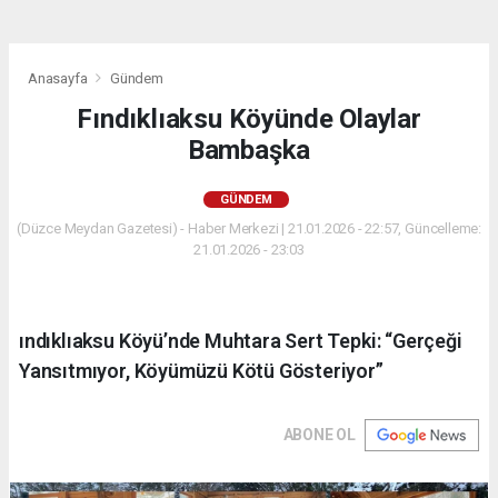
Anasayfa
Gündem
Fındıklıaksu Köyünde Olaylar
Bambaşka
GÜNDEM
(Düzce Meydan Gazetesi) - Haber Merkezi | 21.01.2026 - 22:57, Güncelleme:
21.01.2026 - 23:03
ındıklıaksu Köyü’nde Muhtara Sert Tepki: “Gerçeği
Yansıtmıyor, Köyümüzü Kötü Gösteriyor”
ABONE OL