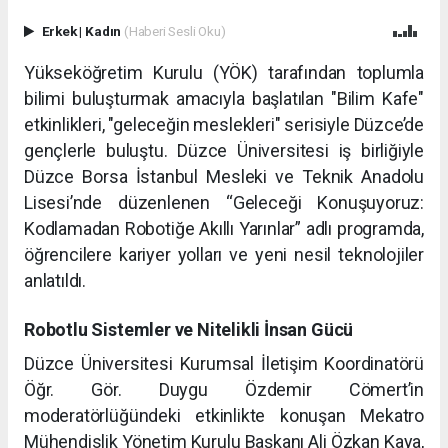
Erkek
|
Kadın
(Haberi Sesli Oku)
Yükseköğretim Kurulu (YÖK) tarafından toplumla
bilimi buluşturmak amacıyla başlatılan "Bilim Kafe"
etkinlikleri, "geleceğin meslekleri" serisiyle Düzce’de
gençlerle buluştu. Düzce Üniversitesi iş birliğiyle
Düzce Borsa İstanbul Mesleki ve Teknik Anadolu
Lisesi’nde düzenlenen “Geleceği Konuşuyoruz:
Kodlamadan Robotiğe Akıllı Yarınlar” adlı programda,
öğrencilere kariyer yolları ve yeni nesil teknolojiler
anlatıldı.
Robotlu Sistemler ve Nitelikli İnsan Gücü
Düzce Üniversitesi Kurumsal İletişim Koordinatörü
Öğr. Gör. Duygu Özdemir Cömert’in
moderatörlüğündeki etkinlikte konuşan Mekatro
Mühendislik Yönetim Kurulu Başkanı Ali Özkan Kaya,