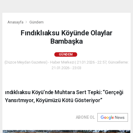
Anasayfa
Gündem
Fındıklıaksu Köyünde Olaylar
Bambaşka
GÜNDEM
(Düzce Meydan Gazetesi) - Haber Merkezi | 21.01.2026 - 22:57, Güncelleme:
21.01.2026 - 23:03
ındıklıaksu Köyü’nde Muhtara Sert Tepki: “Gerçeği
Yansıtmıyor, Köyümüzü Kötü Gösteriyor”
ABONE OL