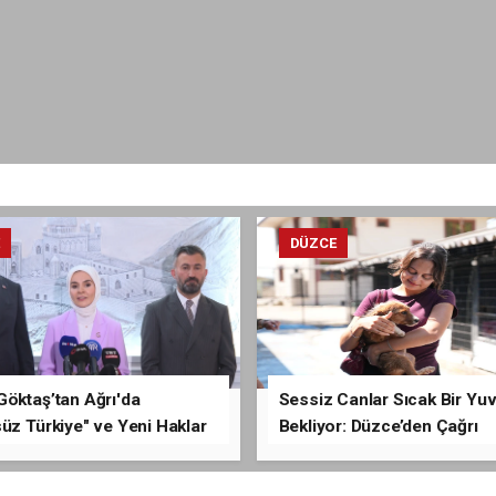
E
DÜZCE
Göktaş’tan Ağrı'da
Sessiz Canlar Sıcak Bir Yu
üz Türkiye" ve Yeni Haklar
Bekliyor: Düzce’den Çağrı
ması