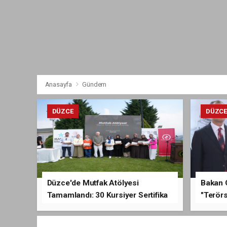
Anasayfa
Gündem
DÜZCE
DÜZC
Düzce'de Mutfak Atölyesi
Bakan 
Tamamlandı: 30 Kursiyer Sertifika
"Terörs
Aldı
Açıkla