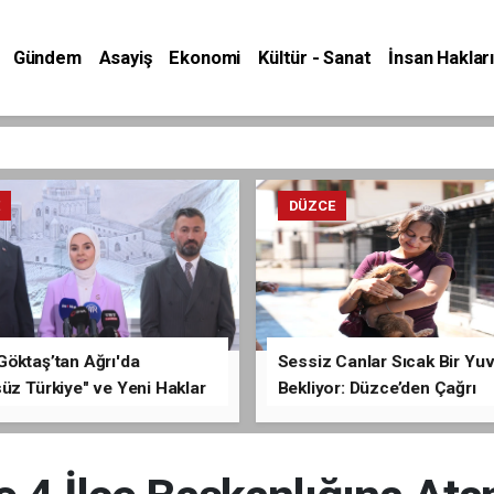
Gündem
Asayiş
Ekonomi
Kültür - Sanat
İnsan Hakları
E
DÜZCE
Göktaş’tan Ağrı'da
Sessiz Canlar Sıcak Bir Yu
üz Türkiye" ve Yeni Haklar
Bekliyor: Düzce’den Çağrı
ması