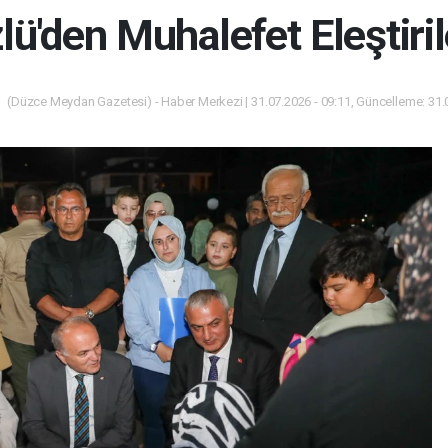
ü'den Muhalefet Eleştiril
(Düzce Meydan Gazetesi) - Haber Merkezi | 31.07.2026 - 09:11, Güncelleme: 31.0