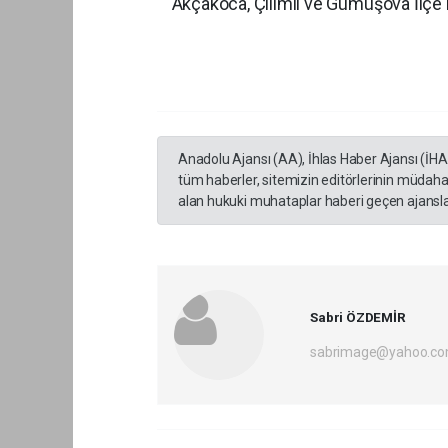
Akçakoca, Çilimli ve Gümüşov
Anadolu Ajansı (AA), İhlas Haber Ajansı (İH
tüm haberler, sitemizin editörlerinin müdaha
alan hukuki muhataplar haberi geçen ajanslar
Sabri ÖZDEMİR
sabrimage@yahoo.c