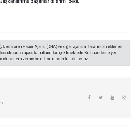
a İlçe Başkanlarıma başarılar dilerim” dedi.
A), Demirören Haber Ajansı (DHA) ve diğer ajanslar tarafından eklenen
lesi olmadan ajans kanallarından çekilmektedir. Bu haberlerde yer
 olup sitemizin hiç bir editörü sorumlu tutulamaz...
om