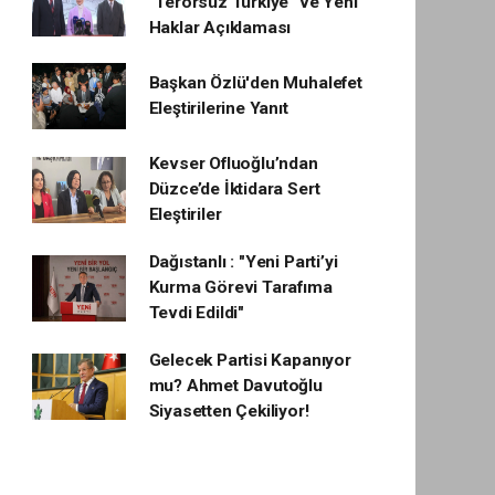
"Terörsüz Türkiye" ve Yeni
Haklar Açıklaması
Başkan Özlü'den Muhalefet
Eleştirilerine Yanıt
Kevser Ofluoğlu’ndan
Düzce’de İktidara Sert
Eleştiriler
Dağıstanlı : "Yeni Parti’yi
Kurma Görevi Tarafıma
Tevdi Edildi"
Gelecek Partisi Kapanıyor
mu? Ahmet Davutoğlu
Siyasetten Çekiliyor!