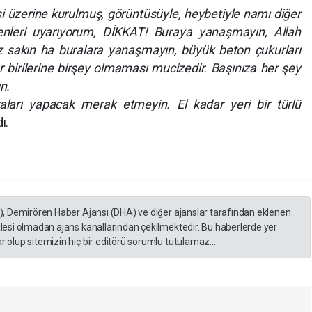
i üzerine kurulmuş, görüntüsüyle, heybetiyle namı diğer
enleri uyarıyorum, DİKKAT! Buraya yanaşmayın, Allah
z sakın ha buralara yanaşmayın, büyük beton çukurları
 birilerine birşey olmaması mucizedir. Başınıza her şey
n.
ları yapacak merak etmeyin. El kadar yeri bir türlü
delerini kullandı.
A), Demirören Haber Ajansı (DHA) ve diğer ajanslar tarafından eklenen
lesi olmadan ajans kanallarından çekilmektedir. Bu haberlerde yer
 olup sitemizin hiç bir editörü sorumlu tutulamaz...