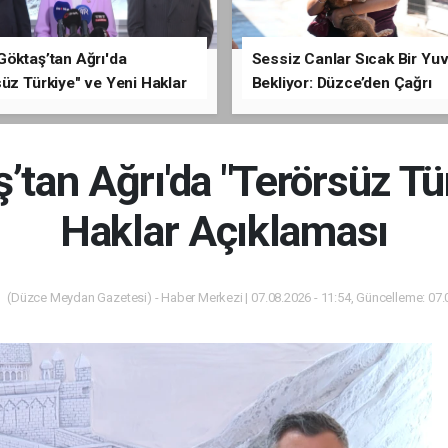
Göktaş’tan Ağrı'da
Sessiz Canlar Sıcak Bir Yu
üz Türkiye" ve Yeni Haklar
Bekliyor: Düzce’den Çağrı
ması
tan Ağrı'da "Terörsüz Tü
Haklar Açıklaması
(Düzce Meydan Gazetesi) - Haber Merkezi | 07.08.2026 - 11:54, Güncelleme: 07.0