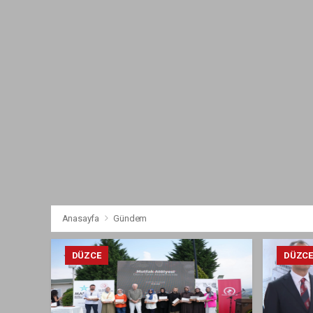
Anasayfa
Gündem
DÜZCE
DÜZC