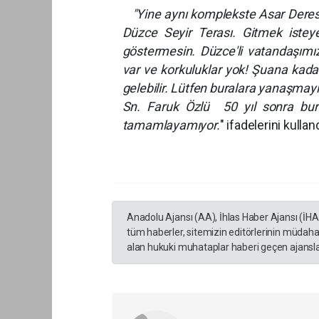
"Yine aynı komplekste Asar Deres
Düzce Seyir Terası. Gitmek istey
göstermesin. Düzce'li vatandaşımı
var ve korkuluklar yok! Şuana kadar
gelebilir. Lütfen buralara yanaşmayı
Sn. Faruk Özlü 50 yıl sonra bura
tamamlayamıyor.
" ifa
Anadolu Ajansı (AA), İhlas Haber Ajansı (İH
tüm haberler, sitemizin editörlerinin müdaha
alan hukuki muhataplar haberi geçen ajanslar