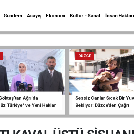
Gündem
Asayiş
Ekonomi
Kültür - Sanat
İnsan Hakları
E
DÜZCE
Göktaş’tan Ağrı'da
Sessiz Canlar Sıcak Bir Yu
üz Türkiye" ve Yeni Haklar
Bekliyor: Düzce’den Çağrı
ması