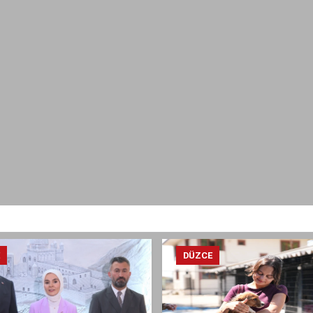
E
DÜZCE