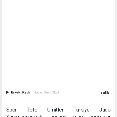
Erkek
|
Kadın
(Haberi Sesli Oku)
Spor Toto Ümitler Türkiye Judo
Şampiyonası’nda üçüncü olan sporcular