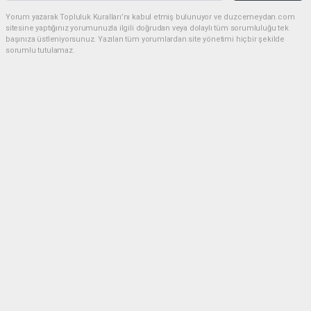
Yorum yazarak Topluluk Kuralları’nı kabul etmiş bulunuyor ve duzcemeydan.com
sitesine yaptığınız yorumunuzla ilgili doğrudan veya dolaylı tüm sorumluluğu tek
başınıza üstleniyorsunuz. Yazılan tüm yorumlardan site yönetimi hiçbir şekilde
sorumlu tutulamaz.