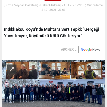
(Düzce Meydan Gazetesi) - Haber Merkezi | 21.01.2026 - 22:57, Güncelleme:
21.01.2026 - 23:03
ındıklıaksu Köyü’nde Muhtara Sert Tepki: “Gerçeği
Yansıtmıyor, Köyümüzü Kötü Gösteriyor”
ABONE OL