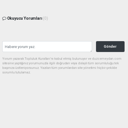
Okuyucu Yorumları
(0)
Gönder
Yorum yazarak Topluluk Kuralları’nı kabul etmiş bulunuyor ve duzcemeydan.com
sitesine yaptığınız yorumunuzla ilgili doğrudan veya dolaylı tüm sorumluluğu tek
başınıza üstleniyorsunuz. Yazılan tüm yorumlardan site yönetimi hiçbir şekilde
sorumlu tutulamaz.