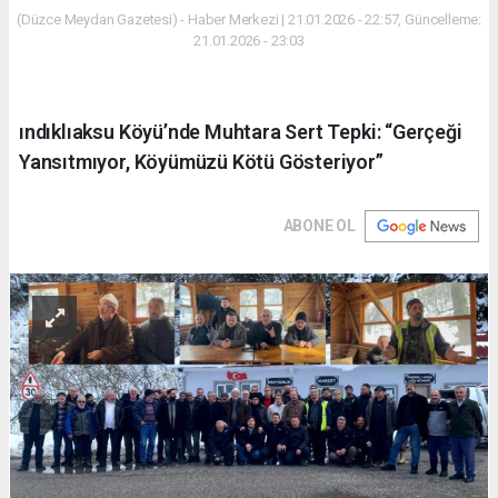
(Düzce Meydan Gazetesi) - Haber Merkezi | 21.01.2026 - 22:57, Güncelleme:
21.01.2026 - 23:03
ındıklıaksu Köyü’nde Muhtara Sert Tepki: “Gerçeği
Yansıtmıyor, Köyümüzü Kötü Gösteriyor”
ABONE OL