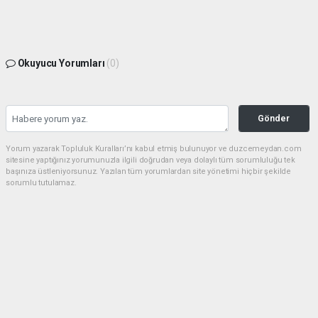
Okuyucu Yorumları
(0)
Gönder
Yorum yazarak Topluluk Kuralları’nı kabul etmiş bulunuyor ve duzcemeydan.com
sitesine yaptığınız yorumunuzla ilgili doğrudan veya dolaylı tüm sorumluluğu tek
başınıza üstleniyorsunuz. Yazılan tüm yorumlardan site yönetimi hiçbir şekilde
sorumlu tutulamaz.