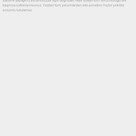
sitesine yaptığınız yorumunuzla ilgili doğrudan veya dolaylı tüm sorumluluğu tek
başınıza üstleniyorsunuz. Yazılan tüm yorumlardan site yönetimi hiçbir şekilde
sorumlu tutulamaz.