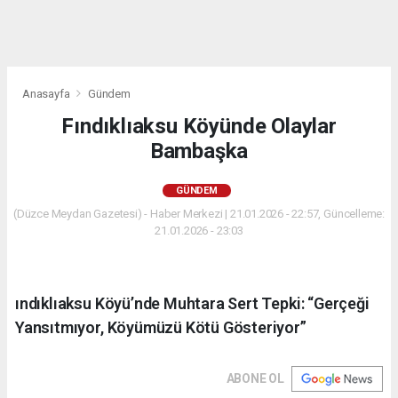
Anasayfa
Gündem
Fındıklıaksu Köyünde Olaylar
Bambaşka
GÜNDEM
(Düzce Meydan Gazetesi) - Haber Merkezi | 21.01.2026 - 22:57, Güncelleme:
21.01.2026 - 23:03
ındıklıaksu Köyü’nde Muhtara Sert Tepki: “Gerçeği
Yansıtmıyor, Köyümüzü Kötü Gösteriyor”
ABONE OL