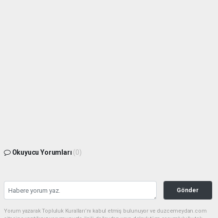
Okuyucu Yorumları
(0)
Gönder
Yorum yazarak Topluluk Kuralları’nı kabul etmiş bulunuyor ve duzcemeydan.com