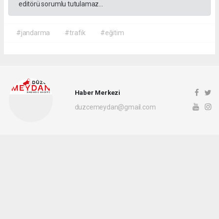
editörü sorumlu tutulamaz...
#jandarma
#trafik
#eğitim
Haber Merkezi
duzcemeydan@gmail.com