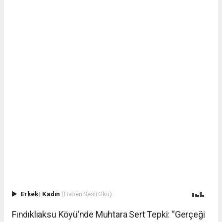
Erkek
|
Kadın
(Haberi Sesli Oku)
Fındıklıaksu Köyü’nde Muhtara Sert Tepki: “Gerçeği