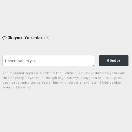
Okuyucu Yorumları
(0)
Gönder
Yorum yazarak Topluluk Kuralları’nı kabul etmiş bulunuyor ve duzcemeydan.com
sitesine yaptığınız yorumunuzla ilgili doğrudan veya dolaylı tüm sorumluluğu tek
başınıza üstleniyorsunuz. Yazılan tüm yorumlardan site yönetimi hiçbir şekilde
sorumlu tutulamaz.