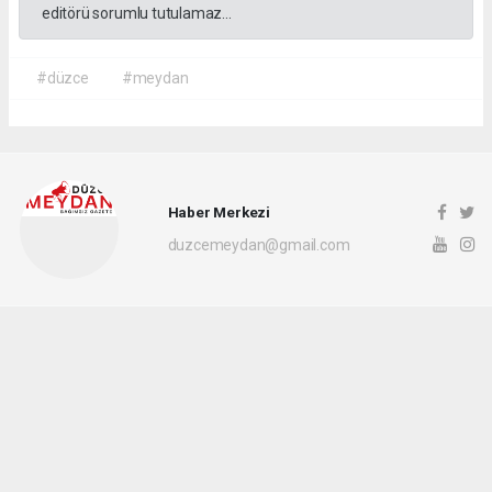
editörü sorumlu tutulamaz...
#düzce
#meydan
Haber Merkezi
duzcemeydan@gmail.com