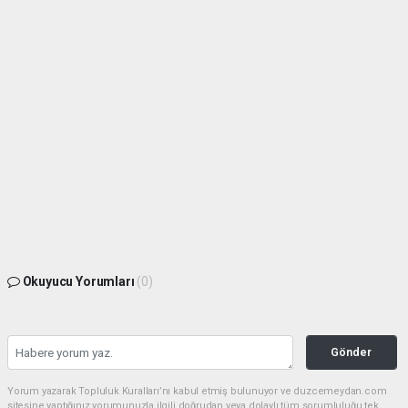
Okuyucu Yorumları
(0)
Gönder
Yorum yazarak Topluluk Kuralları’nı kabul etmiş bulunuyor ve duzcemeydan.com
sitesine yaptığınız yorumunuzla ilgili doğrudan veya dolaylı tüm sorumluluğu tek