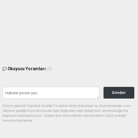
Okuyucu Yorumları
(0)
Gönder
Yorum yazarak Topluluk Kuralları’nı kabul etmiş bulunuyor ve duzcemeydan.com
sitesine yaptığınız yorumunuzla ilgili doğrudan veya dolaylı tüm sorumluluğu tek
başınıza üstleniyorsunuz. Yazılan tüm yorumlardan site yönetimi hiçbir şekilde
sorumlu tutulamaz.