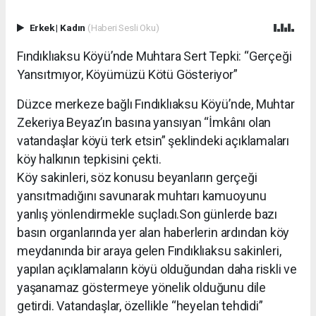
Erkek
|
Kadın
(Haberi Sesli Oku)
Fındıklıaksu Köyü’nde Muhtara Sert Tepki: “Gerçeği
Yansıtmıyor, Köyümüzü Kötü Gösteriyor”
Düzce merkeze bağlı Fındıklıaksu Köyü’nde, Muhtar
Zekeriya Beyaz’ın basına yansıyan “İmkânı olan
vatandaşlar köyü terk etsin” şeklindeki açıklamaları
köy halkının tepkisini çekti.
Köy sakinleri, söz konusu beyanların gerçeği
yansıtmadığını savunarak muhtarı kamuoyunu
yanlış yönlendirmekle suçladı.Son günlerde bazı
basın organlarında yer alan haberlerin ardından köy
meydanında bir araya gelen Fındıklıaksu sakinleri,
yapılan açıklamaların köyü olduğundan daha riskli ve
yaşanamaz göstermeye yönelik olduğunu dile
getirdi. Vatandaşlar, özellikle “heyelan tehdidi”