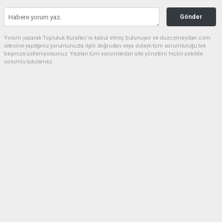
Gönder
Yorum yazarak Topluluk Kuralları’nı kabul etmiş bulunuyor ve duzcemeydan.com
sitesine yaptığınız yorumunuzla ilgili doğrudan veya dolaylı tüm sorumluluğu tek
başınıza üstleniyorsunuz. Yazılan tüm yorumlardan site yönetimi hiçbir şekilde
sorumlu tutulamaz.