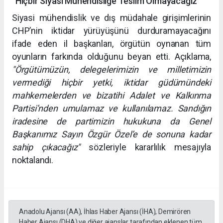
“Hiçbir Siyasi Mühendisliğe Teslim Olmayacağız”
Siyasi mühendislik ve dış müdahale girişimlerinin
CHP’nin iktidar yürüyüşünü durduramayacağını
ifade eden il başkanları, örgütün oynanan tüm
oyunların farkında olduğunu beyan etti. Açıklama,
"Örgütümüzün, delegelerimizin ve milletimizin
vermediği hiçbir yetki, iktidar güdümündeki
mahkemelerden ve bizatihi Adalet ve Kalkınma
Partisi’nden umulamaz ve kullanılamaz. Sandığın
iradesine de partimizin hukukuna da Genel
Başkanımız Sayın Özgür Özel’e de sonuna kadar
sahip çıkacağız"
sözleriyle kararlılık mesajıyla
noktalandı.
Anadolu Ajansı (AA), İhlas Haber Ajansı (İHA), Demirören
Haber Ajansı (DHA) ve diğer ajanslar tarafından eklenen tüm