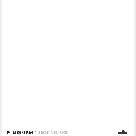
Erkek
|
Kadın
(Haberi Sesli Oku)