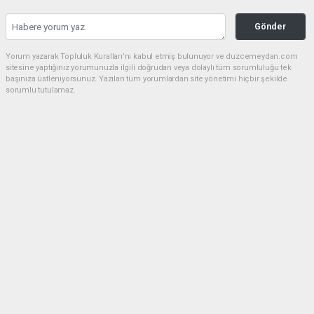
Gönder
Yorum yazarak Topluluk Kuralları’nı kabul etmiş bulunuyor ve duzcemeydan.com
sitesine yaptığınız yorumunuzla ilgili doğrudan veya dolaylı tüm sorumluluğu tek
başınıza üstleniyorsunuz. Yazılan tüm yorumlardan site yönetimi hiçbir şekilde
sorumlu tutulamaz.