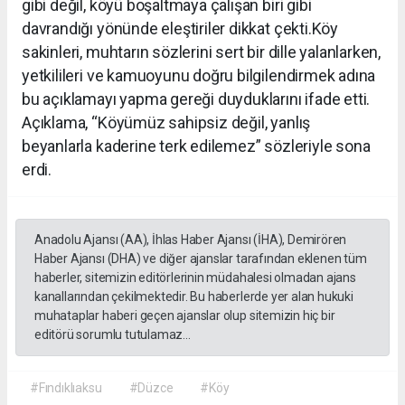
gibi değil, köyü boşaltmaya çalışan biri gibi
davrandığı yönünde eleştiriler dikkat çekti.Köy
sakinleri, muhtarın sözlerini sert bir dille yalanlarken,
yetkilileri ve kamuoyunu doğru bilgilendirmek adına
bu açıklamayı yapma gereği duyduklarını ifade etti.
Açıklama, “Köyümüz sahipsiz değil, yanlış
beyanlarla kaderine terk edilemez” sözleriyle sona
erdi.
Anadolu Ajansı (AA), İhlas Haber Ajansı (İHA), Demirören
Haber Ajansı (DHA) ve diğer ajanslar tarafından eklenen tüm
haberler, sitemizin editörlerinin müdahalesi olmadan ajans
kanallarından çekilmektedir. Bu haberlerde yer alan hukuki
muhataplar haberi geçen ajanslar olup sitemizin hiç bir
editörü sorumlu tutulamaz...
#Fındıklıaksu
#Düzce
#Köy