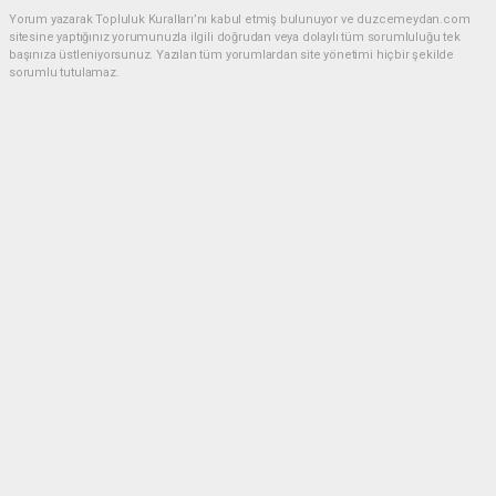
Yorum yazarak Topluluk Kuralları’nı kabul etmiş bulunuyor ve duzcemeydan.com
sitesine yaptığınız yorumunuzla ilgili doğrudan veya dolaylı tüm sorumluluğu tek
başınıza üstleniyorsunuz. Yazılan tüm yorumlardan site yönetimi hiçbir şekilde
sorumlu tutulamaz.