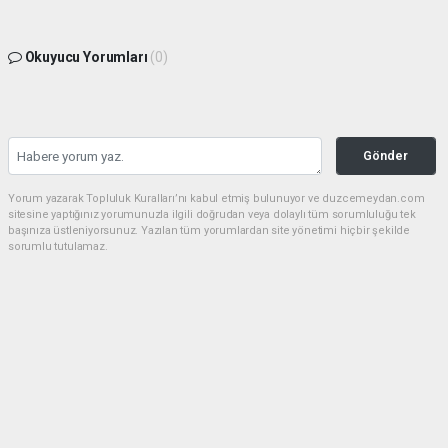
Okuyucu Yorumları
(0)
Gönder
Yorum yazarak Topluluk Kuralları’nı kabul etmiş bulunuyor ve duzcemeydan.com
sitesine yaptığınız yorumunuzla ilgili doğrudan veya dolaylı tüm sorumluluğu tek
başınıza üstleniyorsunuz. Yazılan tüm yorumlardan site yönetimi hiçbir şekilde
sorumlu tutulamaz.