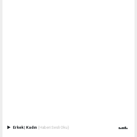
Erkek
|
Kadın
(Haberi Sesli Oku)