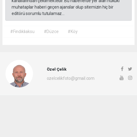
kanallarından çekilmektedir. Bu haberlerde yer alan hukuki
muhataplar haberi geçen ajanslar olup sitemizin hiç bir
editörü sorumlu tutulamaz...
#Fındıklıaksu
#Düzce
#Köy
Özel Çelik
ozelcelikfoto@gmail.com