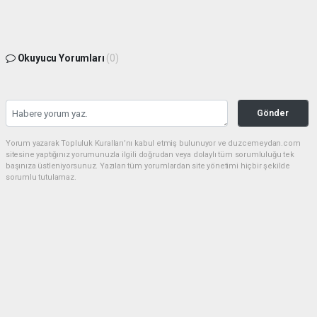
Okuyucu Yorumları
(0)
Gönder
Yorum yazarak Topluluk Kuralları’nı kabul etmiş bulunuyor ve duzcemeydan.com
sitesine yaptığınız yorumunuzla ilgili doğrudan veya dolaylı tüm sorumluluğu tek
başınıza üstleniyorsunuz. Yazılan tüm yorumlardan site yönetimi hiçbir şekilde
sorumlu tutulamaz.