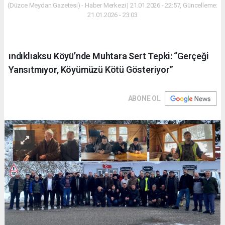
(Düzce Meydan Gazetesi) - Haber Merkezi | 21.01.2026 - 22:57, Güncelleme:
21.01.2026 - 23:03
ındıklıaksu Köyü’nde Muhtara Sert Tepki: “Gerçeği
Yansıtmıyor, Köyümüzü Kötü Gösteriyor”
ABONE OL