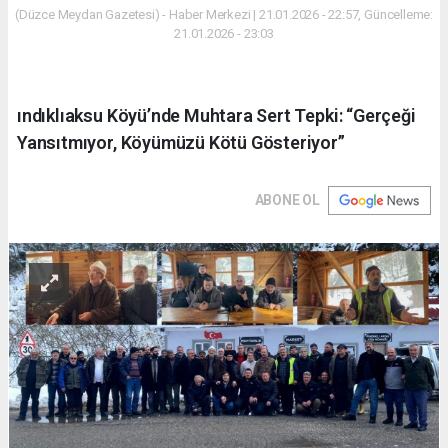
(Düzce Meydan Gazetesi) - Haber Merkezi | 21.01.2026 - 22:57, Güncelleme:
21.01.2026 - 23:03
ındıklıaksu Köyü’nde Muhtara Sert Tepki: “Gerçeği
Yansıtmıyor, Köyümüzü Kötü Gösteriyor”
ABONE OL