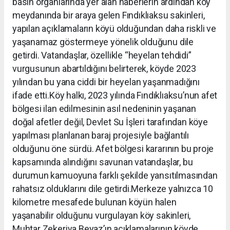
basın organlarında yer alan haberlerin ardından köy
meydanında bir araya gelen Fındıklıaksu sakinleri,
yapılan açıklamaların köyü olduğundan daha riskli ve
yaşanamaz göstermeye yönelik olduğunu dile
getirdi. Vatandaşlar, özellikle “heyelan tehdidi”
vurgusunun abartıldığını belirterek, köyde 2023
yılından bu yana ciddi bir heyelan yaşanmadığını
ifade etti.Köy halkı, 2023 yılında Fındıklıaksu’nun afet
bölgesi ilan edilmesinin asıl nedeninin yaşanan
doğal afetler değil, Devlet Su İşleri tarafından köye
yapılması planlanan baraj projesiyle bağlantılı
olduğunu öne sürdü. Afet bölgesi kararının bu proje
kapsamında alındığını savunan vatandaşlar, bu
durumun kamuoyuna farklı şekilde yansıtılmasından
rahatsız olduklarını dile getirdi.Merkeze yalnızca 10
kilometre mesafede bulunan köyün halen
yaşanabilir olduğunu vurgulayan köy sakinleri,
Muhtar Zekeriya Beyaz’ın açıklamalarının köyde