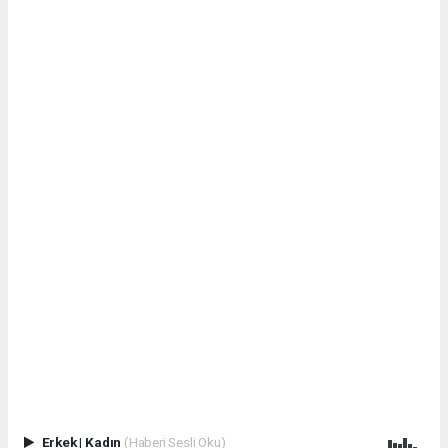
Erkek
|
Kadın
(Haberi Sesli Oku)