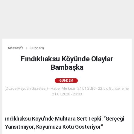
Anasayfa
Gündem
Fındıklıaksu Köyünde Olaylar
Bambaşka
GÜNDEM
(Düzce Meydan Gazetesi) - Haber Merkezi | 21.01.2026 - 22:57, Güncelleme:
21.01.2026 - 23:03
ındıklıaksu Köyü’nde Muhtara Sert Tepki: “Gerçeği
Yansıtmıyor, Köyümüzü Kötü Gösteriyor”