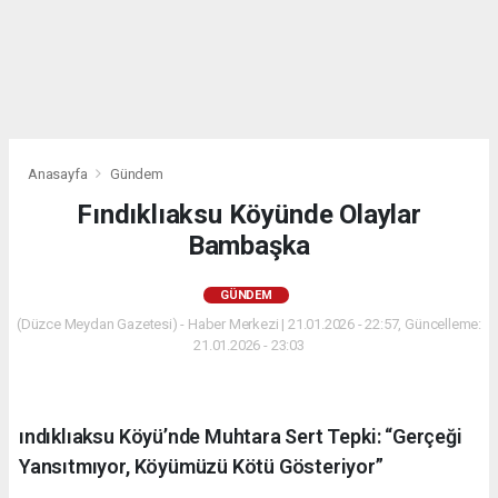
Anasayfa
Gündem
Fındıklıaksu Köyünde Olaylar
Bambaşka
GÜNDEM
(Düzce Meydan Gazetesi) - Haber Merkezi | 21.01.2026 - 22:57, Güncelleme:
21.01.2026 - 23:03
ındıklıaksu Köyü’nde Muhtara Sert Tepki: “Gerçeği
Yansıtmıyor, Köyümüzü Kötü Gösteriyor”