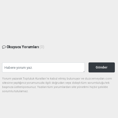
Okuyucu Yorumları
(0)
Gönder
Yorum yazarak Topluluk Kuralları’nı kabul etmiş bulunuyor ve duzcemeydan.com
sitesine yaptığınız yorumunuzla ilgili doğrudan veya dolaylı tüm sorumluluğu tek
başınıza üstleniyorsunuz. Yazılan tüm yorumlardan site yönetimi hiçbir şekilde
sorumlu tutulamaz.