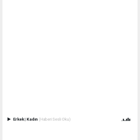
Erkek
|
Kadın
(Haberi Sesli Oku)