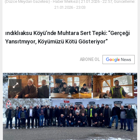
(Düzce Meydan Gazetesi) - Haber Merkezi | 21.01.2026 - 22:57, Güncelleme:
21.01.2026 - 23:03
ındıklıaksu Köyü’nde Muhtara Sert Tepki: “Gerçeği
Yansıtmıyor, Köyümüzü Kötü Gösteriyor”
ABONE OL