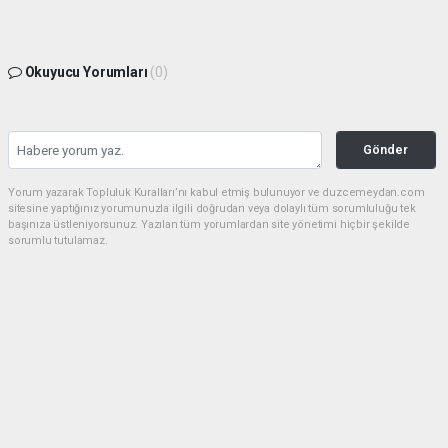
Okuyucu Yorumları
(0)
Gönder
Yorum yazarak Topluluk Kuralları’nı kabul etmiş bulunuyor ve duzcemeydan.com
sitesine yaptığınız yorumunuzla ilgili doğrudan veya dolaylı tüm sorumluluğu tek
başınıza üstleniyorsunuz. Yazılan tüm yorumlardan site yönetimi hiçbir şekilde
sorumlu tutulamaz.