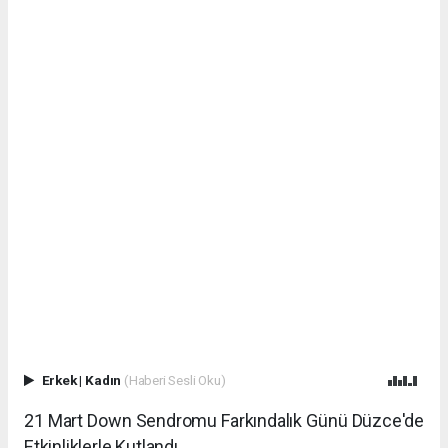
Erkek
|
Kadın
(Haberi Sesli Oku)
21 Mart Down Sendromu Farkındalık Günü Düzce'de
Etkinliklerle Kutlandı.