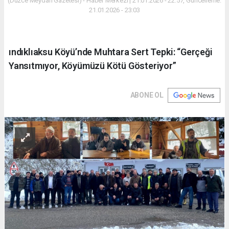
(Düzce Meydan Gazetesi) - Haber Merkezi | 21.01.2026 - 22:57, Güncelleme:
21.01.2026 - 23:03
ındıklıaksu Köyü’nde Muhtara Sert Tepki: “Gerçeği
Yansıtmıyor, Köyümüzü Kötü Gösteriyor”
ABONE OL