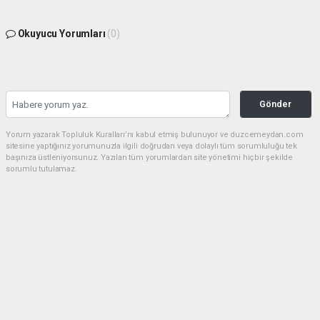
Okuyucu Yorumları
(0)
Gönder
Yorum yazarak Topluluk Kuralları’nı kabul etmiş bulunuyor ve duzcemeydan.com
sitesine yaptığınız yorumunuzla ilgili doğrudan veya dolaylı tüm sorumluluğu tek
başınıza üstleniyorsunuz. Yazılan tüm yorumlardan site yönetimi hiçbir şekilde
sorumlu tutulamaz.