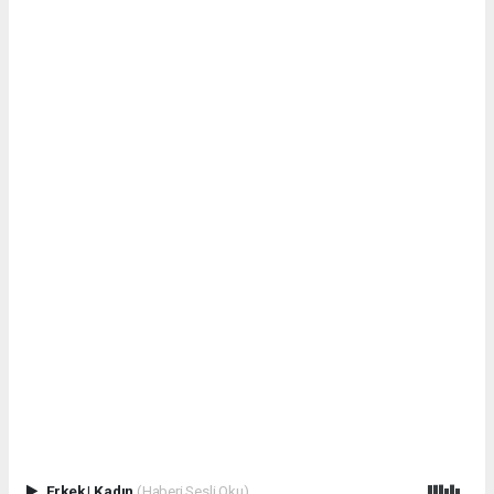
Erkek
|
Kadın
(Haberi Sesli Oku)