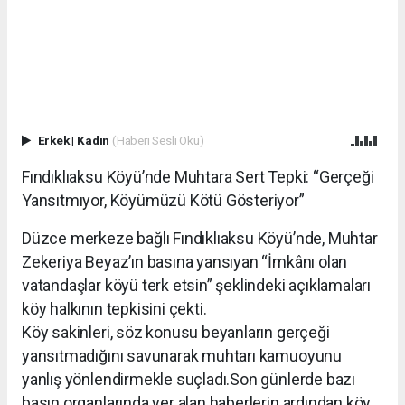
Erkek
|
Kadın
(Haberi Sesli Oku)
Fındıklıaksu Köyü’nde Muhtara Sert Tepki: “Gerçeği
Yansıtmıyor, Köyümüzü Kötü Gösteriyor”
Düzce merkeze bağlı Fındıklıaksu Köyü’nde, Muhtar
Zekeriya Beyaz’ın basına yansıyan “İmkânı olan
vatandaşlar köyü terk etsin” şeklindeki açıklamaları
köy halkının tepkisini çekti.
Köy sakinleri, söz konusu beyanların gerçeği
yansıtmadığını savunarak muhtarı kamuoyunu
yanlış yönlendirmekle suçladı.Son günlerde bazı
basın organlarında yer alan haberlerin ardından köy