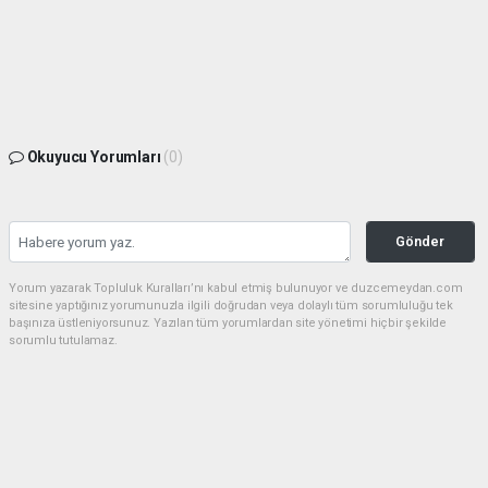
Okuyucu Yorumları
(0)
Gönder
Yorum yazarak Topluluk Kuralları’nı kabul etmiş bulunuyor ve duzcemeydan.com
sitesine yaptığınız yorumunuzla ilgili doğrudan veya dolaylı tüm sorumluluğu tek
başınıza üstleniyorsunuz. Yazılan tüm yorumlardan site yönetimi hiçbir şekilde
sorumlu tutulamaz.