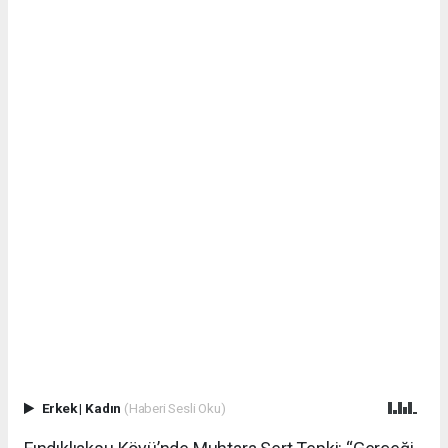
Erkek
|
Kadın
(Haberi Sesli Oku)