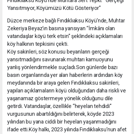
Fındıklıaksu Köyü’nde Muhtara Sert Tepki: “Gerçeği
Yansıtmıyor, Köyümüzü Kötü Gösteriyor”
Düzce merkeze bağlı Fındıklıaksu Köyü’nde, Muhtar
Zekeriya Beyaz’ın basına yansıyan “İmkânı olan
vatandaşlar köyü terk etsin” şeklindeki açıklamaları
köy halkının tepkisini çekti.
Köy sakinleri, söz konusu beyanların gerçeği
yansıtmadığını savunarak muhtarı kamuoyunu
yanlış yönlendirmekle suçladı.Son günlerde bazı
basın organlarında yer alan haberlerin ardından köy
meydanında bir araya gelen Fındıklıaksu sakinleri,
yapılan açıklamaların köyü olduğundan daha riskli ve
yaşanamaz göstermeye yönelik olduğunu dile
getirdi. Vatandaşlar, özellikle “heyelan tehdidi”
vurgusunun abartıldığını belirterek, köyde 2023
yılından bu yana ciddi bir heyelan yaşanmadığını
ifade etti.Köy halkı, 2023 yılında Fındıklıaksu’nun afet