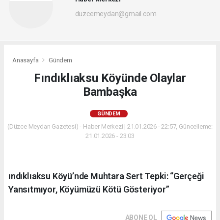
duzcemeydan@gmail.com
Anasayfa
Gündem
Fındıklıaksu Köyünde Olaylar
Bambaşka
GÜNDEM
(Düzce Meydan Gazetesi) - Haber Merkezi | 21.01.2026 - 22:57, Güncelleme:
21.01.2026 - 23:03
ındıklıaksu Köyü’nde Muhtara Sert Tepki: “Gerçeği
Yansıtmıyor, Köyümüzü Kötü Gösteriyor”
ABONE OL