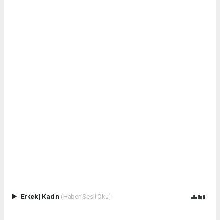
Erkek
|
Kadın
(Haberi Sesli Oku)