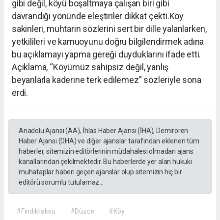
gibi değil, köyü boşaltmaya çalışan biri gibi
davrandığı yönünde eleştiriler dikkat çekti.Köy
sakinleri, muhtarın sözlerini sert bir dille yalanlarken,
yetkilileri ve kamuoyunu doğru bilgilendirmek adına
bu açıklamayı yapma gereği duyduklarını ifade etti.
Açıklama, “Köyümüz sahipsiz değil, yanlış
beyanlarla kaderine terk edilemez” sözleriyle sona
erdi.
Anadolu Ajansı (AA), İhlas Haber Ajansı (İHA), Demirören
Haber Ajansı (DHA) ve diğer ajanslar tarafından eklenen tüm
haberler, sitemizin editörlerinin müdahalesi olmadan ajans
kanallarından çekilmektedir. Bu haberlerde yer alan hukuki
muhataplar haberi geçen ajanslar olup sitemizin hiç bir
editörü sorumlu tutulamaz...
#Fındıklıaksu
#Düzce
#Köy