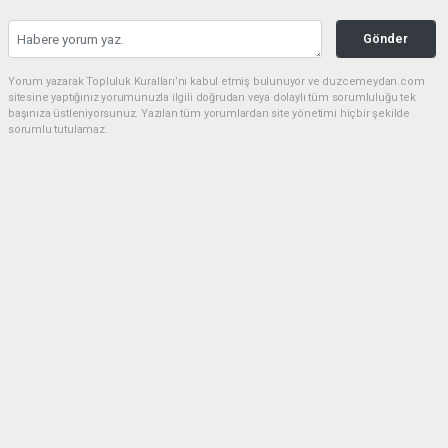
Gönder
Yorum yazarak Topluluk Kuralları’nı kabul etmiş bulunuyor ve duzcemeydan.com
sitesine yaptığınız yorumunuzla ilgili doğrudan veya dolaylı tüm sorumluluğu tek
başınıza üstleniyorsunuz. Yazılan tüm yorumlardan site yönetimi hiçbir şekilde
sorumlu tutulamaz.