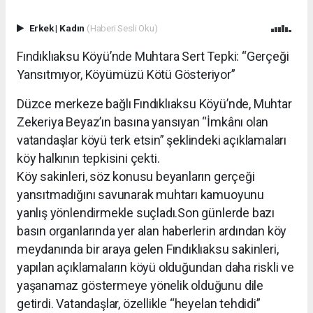
Erkek
|
Kadın
(Haberi Sesli Oku)
Fındıklıaksu Köyü’nde Muhtara Sert Tepki: “Gerçeği
Yansıtmıyor, Köyümüzü Kötü Gösteriyor”
Düzce merkeze bağlı Fındıklıaksu Köyü’nde, Muhtar
Zekeriya Beyaz’ın basına yansıyan “İmkânı olan
vatandaşlar köyü terk etsin” şeklindeki açıklamaları
köy halkının tepkisini çekti.
Köy sakinleri, söz konusu beyanların gerçeği
yansıtmadığını savunarak muhtarı kamuoyunu
yanlış yönlendirmekle suçladı.Son günlerde bazı
basın organlarında yer alan haberlerin ardından köy
meydanında bir araya gelen Fındıklıaksu sakinleri,
yapılan açıklamaların köyü olduğundan daha riskli ve
yaşanamaz göstermeye yönelik olduğunu dile
getirdi. Vatandaşlar, özellikle “heyelan tehdidi”