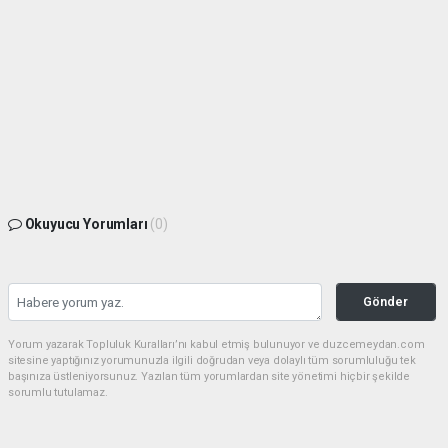
Okuyucu Yorumları
(0)
Gönder
Yorum yazarak Topluluk Kuralları’nı kabul etmiş bulunuyor ve duzcemeydan.com
sitesine yaptığınız yorumunuzla ilgili doğrudan veya dolaylı tüm sorumluluğu tek
başınıza üstleniyorsunuz. Yazılan tüm yorumlardan site yönetimi hiçbir şekilde
sorumlu tutulamaz.