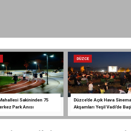
E
DÜZCE
Mahallesi Sakininden 75
Düzce’de Açık Hava Sinem
Merkez Park Anısı
Akşamları Yeşil Vadi’de Baş