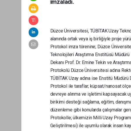
imzaladı.
Düzce Üniversitesi, TÜBİTAK Uzay Teknoloj
alanında ortak veya iş birliğiyle proje yü
Protokol imza törenine; Düzce Üniversit
Teknolojileri Araştırma Enstitüsü Müdürü
Dekanı Prof. Dr. Emine Tekin ve Araştırma
Protokolü Düzce Üniversitesi adına Rektö
TÜBİTAK Uzay adına ise Enstitü Müdürü D
Protokol ile taraflar; küpsat/nanosat ölçeğ
devreye alınma ve işletimi kapsayacak uyd
birikimi desteği sağlama, eğitim, danışma
düzenleme gibi konularda çalışmalar gerç
Protokolle; ülkemizin Milli Uzay Progra
Geliştirilmesi) ile uyumlu olarak insan kayn