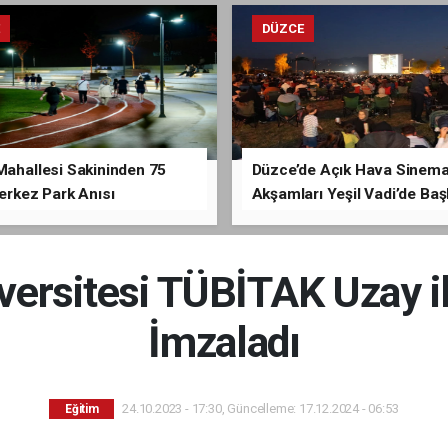
E
DÜZCE
Mahallesi Sakininden 75
Düzce’de Açık Hava Sinem
Merkez Park Anısı
Akşamları Yeşil Vadi’de Baş
versitesi TÜBİTAK Uzay il
İmzaladı
24.10.2023 - 17:30, Güncelleme: 17.12.2024 - 06:53
Eğitim