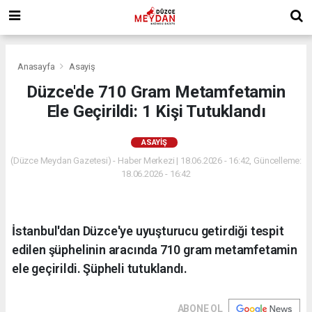
Anasayfa
Asayiş
Düzce'de 710 Gram Metamfetamin
Ele Geçirildi: 1 Kişi Tutuklandı
ASAYIŞ
(Düzce Meydan Gazetesi) - Haber Merkezi | 18.06.2026 - 16:42, Güncelleme:
18.06.2026 - 16:42
İstanbul'dan Düzce'ye uyuşturucu getirdiği tespit
edilen şüphelinin aracında 710 gram metamfetamin
ele geçirildi. Şüpheli tutuklandı.
ABONE OL