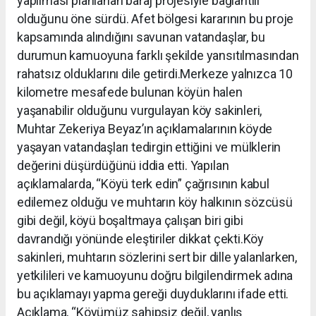
yapılması planlanan baraj projesiyle bağlantılı
olduğunu öne sürdü. Afet bölgesi kararının bu proje
kapsamında alındığını savunan vatandaşlar, bu
durumun kamuoyuna farklı şekilde yansıtılmasından
rahatsız olduklarını dile getirdi.Merkeze yalnızca 10
kilometre mesafede bulunan köyün halen
yaşanabilir olduğunu vurgulayan köy sakinleri,
Muhtar Zekeriya Beyaz’ın açıklamalarının köyde
yaşayan vatandaşları tedirgin ettiğini ve mülklerin
değerini düşürdüğünü iddia etti. Yapılan
açıklamalarda, “Köyü terk edin” çağrısının kabul
edilemez olduğu ve muhtarın köy halkının sözcüsü
gibi değil, köyü boşaltmaya çalışan biri gibi
davrandığı yönünde eleştiriler dikkat çekti.Köy
sakinleri, muhtarın sözlerini sert bir dille yalanlarken,
yetkilileri ve kamuoyunu doğru bilgilendirmek adına
bu açıklamayı yapma gereği duyduklarını ifade etti.
Açıklama, “Köyümüz sahipsiz değil, yanlış