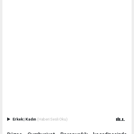
Erkek
|
Kadın
(Haberi Sesli Oku)