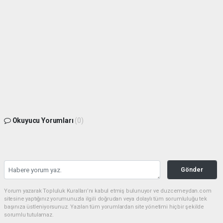
Okuyucu Yorumları
(0)
Gönder
Yorum yazarak Topluluk Kuralları’nı kabul etmiş bulunuyor ve duzcemeydan.com
sitesine yaptığınız yorumunuzla ilgili doğrudan veya dolaylı tüm sorumluluğu tek
başınıza üstleniyorsunuz. Yazılan tüm yorumlardan site yönetimi hiçbir şekilde
sorumlu tutulamaz.