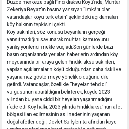
Düzce merkeze bağlı Fındıklıaksu Köyü’nde, Muhtar
Zekeriya Beyaz’ın basına yansıyan “İmkânı olan
vatandaşlar köyü terk etsin” şeklindeki açıklamaları
köy halkının tepkisini çekti.
Köy sakinleri, söz konusu beyanların gerçeği
yansıtmadığını savunarak muhtarı kamuoyunu
yanlış yönlendirmekle suçladı.Son günlerde bazı
basın organlarında yer alan haberlerin ardından köy
meydanında bir araya gelen Fındıklıaksu sakinleri,
yapılan açıklamaların köyü olduğundan daha riskli ve
yaşanamaz göstermeye yönelik olduğunu dile
getirdi. Vatandaşlar, özellikle “heyelan tehdidi”
vurgusunun abartıldığını belirterek, köyde 2023
yılından bu yana ciddi bir heyelan yaşanmadığını
ifade etti.Köy halkı, 2023 yılında Fındıklıaksu’nun afet
bölgesi ilan edilmesinin asıl nedeninin yaşanan
doğal afetler değil, Devlet Su İşleri tarafından köye