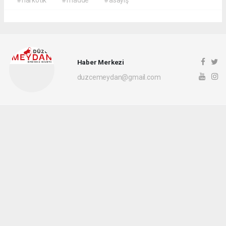
#narkotik
#madde
#asayiş
Haber Merkezi
duzcemeydan@gmail.com