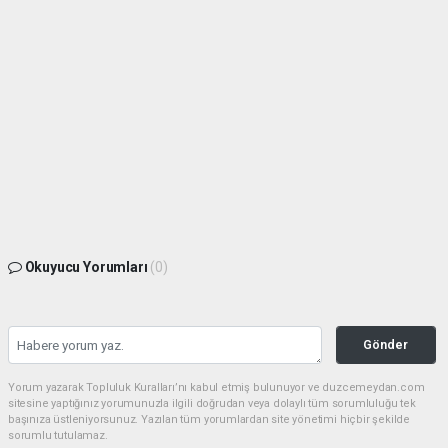
Okuyucu Yorumları
(0)
Gönder
Yorum yazarak Topluluk Kuralları’nı kabul etmiş bulunuyor ve duzcemeydan.com
sitesine yaptığınız yorumunuzla ilgili doğrudan veya dolaylı tüm sorumluluğu tek
başınıza üstleniyorsunuz. Yazılan tüm yorumlardan site yönetimi hiçbir şekilde
sorumlu tutulamaz.