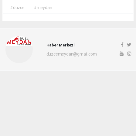
#düzce
#meydan
Haber Merkezi
duzcemeydan@gmail.com