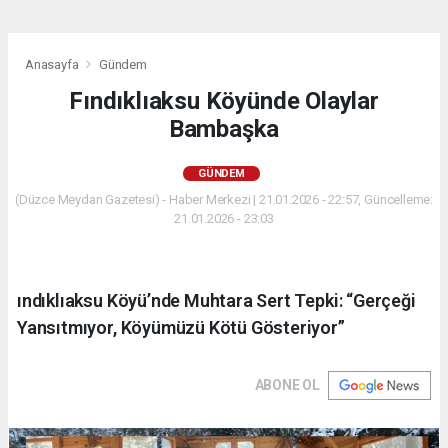
Anasayfa
Gündem
Fındıklıaksu Köyünde Olaylar
Bambaşka
GÜNDEM
(Düzce Meydan Gazetesi) - Haber Merkezi | 21.01.2026 - 22:57, Güncelleme:
21.01.2026 - 23:03
ındıklıaksu Köyü’nde Muhtara Sert Tepki: “Gerçeği
Yansıtmıyor, Köyümüzü Kötü Gösteriyor”
ABONE OL