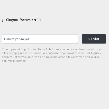
Okuyucu Yorumları
(0)
Gönder
Yorum yazarak Topluluk Kuralları’nı kabul etmiş bulunuyor ve duzcemeydan.com
sitesine yaptığınız yorumunuzla ilgili doğrudan veya dolaylı tüm sorumluluğu tek
başınıza üstleniyorsunuz. Yazılan tüm yorumlardan site yönetimi hiçbir şekilde
sorumlu tutulamaz.