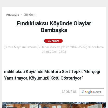
Anasayfa
Gündem
Fındıklıaksu Köyünde Olaylar
Bambaşka
GÜNDEM
(Düzce Meydan Gazetesi) - Haber Merkezi | 21.01.2026 - 22:57, Güncelleme:
21.01.2026 - 23:03
ındıklıaksu Köyü’nde Muhtara Sert Tepki: “Gerçeği
Yansıtmıyor, Köyümüzü Kötü Gösteriyor”
ABONE OL