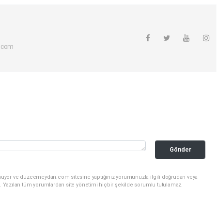
.com
Gönder
unuyor ve duzcemeydan.com sitesine yaptığınız yorumunuzla ilgili doğrudan veya
. Yazılan tüm yorumlardan site yönetimi hiçbir şekilde sorumlu tutulamaz.