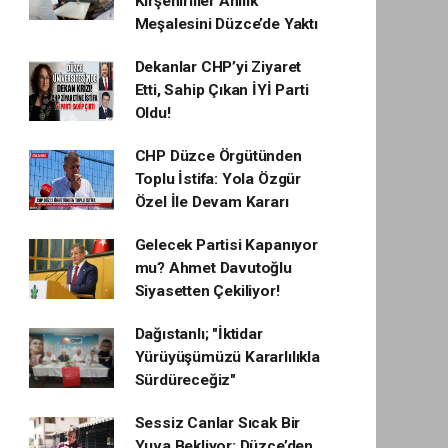
Kırşehirliler Ahilik
Meşalesini Düzce’de Yaktı
Dekanlar CHP’yi Ziyaret
Etti, Sahip Çıkan İYİ Parti
Oldu!
CHP Düzce Örgütünden
Toplu İstifa: Yola Özgür
Özel İle Devam Kararı
Gelecek Partisi Kapanıyor
mu? Ahmet Davutoğlu
Siyasetten Çekiliyor!
Dağıstanlı; "İktidar
Yürüyüşümüzü Kararlılıkla
Sürdüreceğiz"
Sessiz Canlar Sıcak Bir
Yuva Bekliyor: Düzce’den