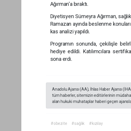
Ağırman'a bıraktı.
Diyetisyen Sümeyra Ağırman, sağlıkl
Ramazan ayında beslenme konularına
kas analizi yapıldı.
Programın sonunda, çekilişle belir
hediye edildi. Katılımcılara sertifik
son
Anadolu Ajansı (AA), İhlas Haber Ajansı (İH
tüm haberler, sitemizin editörlerinin müdaha
alan hukuki muhataplar haberi geçen ajanslar
#obezite
#sağlık
#kızılay