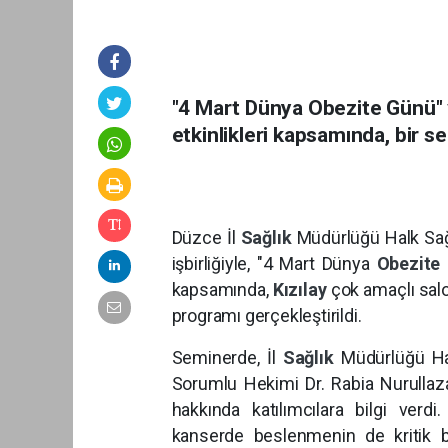
"4 Mart Dünya Obezite Günü" v
etkinlikleri kapsamında, bir s
Düzce İl
Sağlık
Müdürlüğü Halk Sağ
işbirliğiyle, "4 Mart Dünya
Obezite
kapsamında,
Kızılay
çok amaçlı sal
programı gerçekleştirildi.
Seminerde, İl
Sağlık
Müdürlüğü Hal
Sorumlu Hekimi Dr. Rabia Nurullazad
hakkında katılımcılara bilgi verd
kanserde beslenmenin de kritik bi