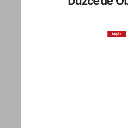
Düzce'de Ob
Sağlık