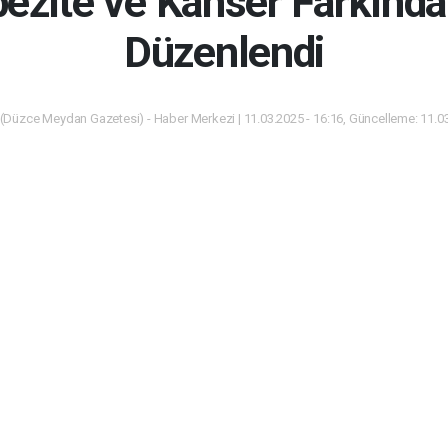
ezite ve Kanser Farkında
Düzenlendi
(Düzce Meydan Gazetesi) - Haber Merkezi | 11.03.2025 - 16:16, Güncelleme: 11.03