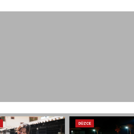
E
DÜZCE