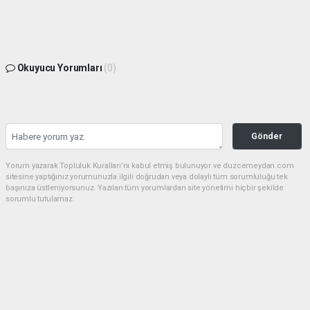
Okuyucu Yorumları
(0)
Gönder
Yorum yazarak Topluluk Kuralları’nı kabul etmiş bulunuyor ve duzcemeydan.com
sitesine yaptığınız yorumunuzla ilgili doğrudan veya dolaylı tüm sorumluluğu tek
başınıza üstleniyorsunuz. Yazılan tüm yorumlardan site yönetimi hiçbir şekilde
sorumlu tutulamaz.