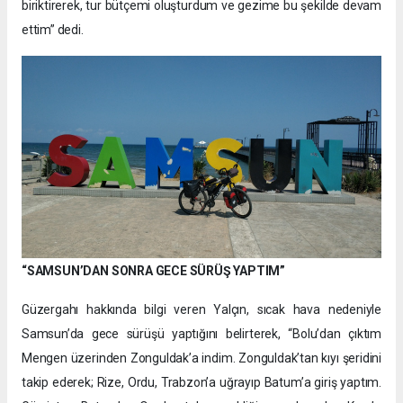
biriktirerek, tur bütçemi oluşturdum ve gezime bu şekilde devam
ettim” dedi.
“SAMSUN’DAN SONRA GECE SÜRÜŞ YAPTIM”
Güzergahı hakkında bilgi veren Yalçın, sıcak hava nedeniyle
Samsun’da gece sürüşü yaptığını belirterek, “Bolu’dan çıktım
Mengen üzerinden Zonguldak’a indim. Zonguldak’tan kıyı şeridini
takip ederek; Rize, Ordu, Trabzon’a uğrayıp Batum’a giriş yaptım.