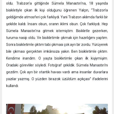
oldu. Trabzon’a gittiğinde Sümela Manastırı’na, 18 yaşında
bisikletiyle çıkan ilk kişi olduğunu öğrenen Yalçın, “Trabzon’a
geldiğimde atmosferi çok farklıydı. Yani Trabzon aklımda farklı bir
şekilde kaldı. İnsanı olsun, oranın iklimi olsun. Çok farklıydı. Hep
Sümela Manastırı’na gitmek istemiştim. Bisikletle gezerken,
turuma nasip oldu. Ve bisikletimle çıkmak için hazırlığımı yaptım.
Sonra bisikletimle çıktım tabi çıkması çok ayrı bir zordu. Yürüyerek
bile çıkması gerçekten imkânsıza yakın. Ben bisikletimle çıktım.
Kendime inandım. O yaşta bisikletimle çıkan ilk kişiymişim.
Oradaki görevliler söyledi. Fotoğraf çekildik. Sümela Manastırı’nı
gezdim. Çok ayrı bir otantik havası vardı ama insanlar duvarlara
yazılar yazmış. O yüzden birazcık üzüldüm açıkçası” ifadelerini
kullandı.