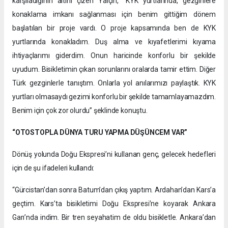
karşıladığının altını çizen Yalçın, “KYK yurtlarında, gezginlere
konaklama imkanı sağlanması için benim gittiğim dönem
başlatılan bir proje vardı. O proje kapsamında ben de KYK
yurtlarında konakladım. Duş alma ve kıyafetlerimi kıyama
ihtiyaçlarımı giderdim. Onun haricinde konforlu bir şekilde
uyudum. Bisikletimin çıkan sorunlarını oralarda tamir ettim. Diğer
Türk gezginlerle tanıştım. Onlarla yol anılarımızı paylaştık. KYK
yurtları olmasaydı gezimi konforlu bir şekilde tamamlayamazdım.
Benim için çok zor olurdu” şeklinde konuştu.
“OTOSTOPLA DÜNYA TURU YAPMA DÜŞÜNCEM VAR”
Dönüş yolunda Doğu Ekspresi’ni kullanan genç, gelecek hedefleri
için de şu ifadeleri kullandı:
“Gürcistan’dan sonra Batum’dan çıkış yaptım. Ardahan’dan Kars’a
geçtim. Kars’ta bisikletimi Doğu Ekspresi’ne koyarak Ankara
Garı’nda indim. Bir tren seyahatim de oldu bisikletle. Ankara’dan