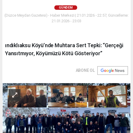
GÜNDEM
(Düzce Meydan Gazetesi) - Haber Merkezi | 21.01.2026 - 22:57, Güncelleme:
21.01.2026 - 23:03
ındıklıaksu Köyü’nde Muhtara Sert Tepki: “Gerçeği
Yansıtmıyor, Köyümüzü Kötü Gösteriyor”
ABONE OL