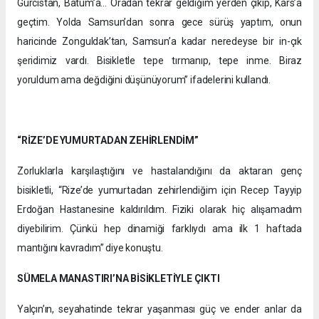
Gürcistan, Batum’a… Oradan tekrar geldiğim yerden çıkıp, Kars’a
geçtim. Yolda Samsun’dan sonra gece sürüş yaptım, onun
haricinde Zonguldak’tan, Samsun’a kadar neredeyse bir in-çık
şeridimiz vardı. Bisikletle tepe tırmanıp, tepe inme. Biraz
yoruldum ama değdiğini düşünüyorum” ifadelerini kullandı.
“RİZE’DE YUMURTADAN ZEHİRLENDİM”
Zorluklarla karşılaştığını ve hastalandığını da aktaran genç
bisikletli, “Rize’de yumurtadan zehirlendiğim için Recep Tayyip
Erdoğan Hastanesine kaldırıldım. Fiziki olarak hiç alışamadım
diyebilirim. Çünkü hep dinamiği farklıydı ama ilk 1 haftada
mantığını kavradım” diye konuştu.
SÜMELA MANASTIRI’NA BİSİKLETİYLE ÇIKTI
Yalçın’ın, seyahatinde tekrar yaşanması güç ve ender anlar da