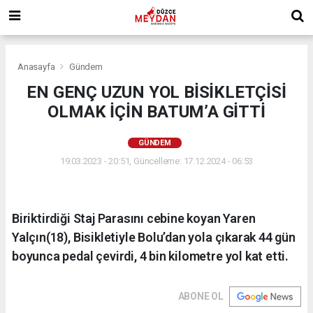
Anasayfa
Gündem
EN GENÇ UZUN YOL BİSİKLETÇİSİ
OLMAK İÇİN BATUM’A GİTTİ
GÜNDEM
19.03.2023 - 20:51, Güncelleme: 17.12.2024 - 06:53
Biriktirdiği Staj Parasını cebine koyan Yaren
Yalçın(18), Bisikletiyle Bolu’dan yola çıkarak 44 gün
boyunca pedal çevirdi, 4 bin kilometre yol kat etti.
ABONE OL