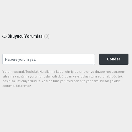
Okuyucu Yorumları
(0)
Gönder
Yorum yazarak Topluluk Kuralları’nı kabul etmiş bulunuyor ve duzcemeydan.com
sitesine yaptığınız yorumunuzla ilgili doğrudan veya dolaylı tüm sorumluluğu tek
başınıza üstleniyorsunuz. Yazılan tüm yorumlardan site yönetimi hiçbir şekilde
sorumlu tutulamaz.