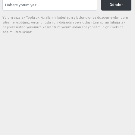
Gönder
Yorum yazarak Topluluk Kuralları’nı kabul etmiş bulunuyor ve duzcemeydan.com
sitesine yaptığınız yorumunuzla ilgili doğrudan veya dolaylı tüm sorumluluğu tek
başınıza üstleniyorsunuz. Yazılan tüm yorumlardan site yönetimi hiçbir şekilde
sorumlu tutulamaz.