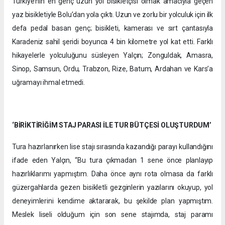
Türkiye’nin en genç uzun yol bisikletçisi olmak amacıyla geçen
yaz bisikletiyle Bolu’dan yola çıktı. Uzun ve zorlu bir yolculuk için ilk
defa pedal basan genç; bisikleti, kamerası ve sırt çantasıyla
Karadeniz sahil şeridi boyunca 4 bin kilometre yol kat etti. Farklı
hikayelerle yolculuğunu süsleyen Yalçın; Zonguldak, Amasra,
Sinop, Samsun, Ordu, Trabzon, Rize, Batum, Ardahan ve Kars’a
uğramayı ihmal etmedi.
‘BİRİKTİRİĞİM STAJ PARASI İLE TUR BÜTÇESİ OLUŞTURDUM’
Tura hazırlanırken lise stajı sırasında kazandığı parayı kullandığını
ifade eden Yalçın, “Bu tura çıkmadan 1 sene önce planlayıp
hazırlıklarımı yapmıştım. Daha önce aynı rota olmasa da farklı
güzergahlarda gezen bisikletli gezginlerin yazılarını okuyup, yol
deneyimlerini kendime aktararak, bu şekilde plan yapmıştım.
Meslek liseli olduğum için son sene stajımda, staj paramı