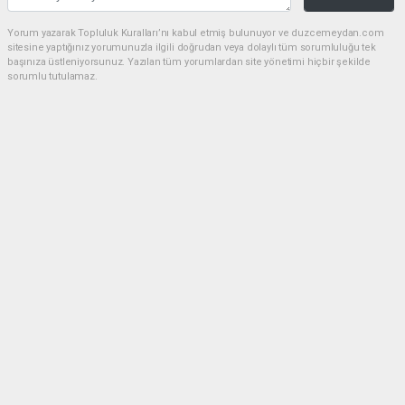
Yorum yazarak Topluluk Kuralları’nı kabul etmiş bulunuyor ve duzcemeydan.com
sitesine yaptığınız yorumunuzla ilgili doğrudan veya dolaylı tüm sorumluluğu tek
başınıza üstleniyorsunuz. Yazılan tüm yorumlardan site yönetimi hiçbir şekilde
sorumlu tutulamaz.