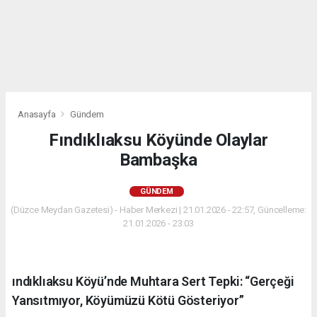
Anasayfa
Gündem
Fındıklıaksu Köyünde Olaylar
Bambaşka
GÜNDEM
(Düzce Meydan Gazetesi) - Haber Merkezi | 21.01.2026 - 22:57, Güncelleme:
21.01.2026 - 23:03
ındıklıaksu Köyü’nde Muhtara Sert Tepki: “Gerçeği
Yansıtmıyor, Köyümüzü Kötü Gösteriyor”