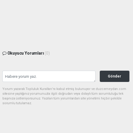
Okuyucu Yorumları
(0)
Gönder
Yorum yazarak Topluluk Kuralları’nı kabul etmiş bulunuyor ve duzcemeydan.com
sitesine yaptığınız yorumunuzla ilgili doğrudan veya dolaylı tüm sorumluluğu tek
başınıza üstleniyorsunuz. Yazılan tüm yorumlardan site yönetimi hiçbir şekilde
sorumlu tutulamaz.