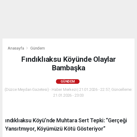
Anasayfa
Gündem
Fındıklıaksu Köyünde Olaylar
Bambaşka
GÜNDEM
(Düzce Meydan Gazetesi) - Haber Merkezi | 21.01.2026 - 22:57, Güncelleme:
21.01.2026 - 23:03
ındıklıaksu Köyü’nde Muhtara Sert Tepki: “Gerçeği
Yansıtmıyor, Köyümüzü Kötü Gösteriyor”