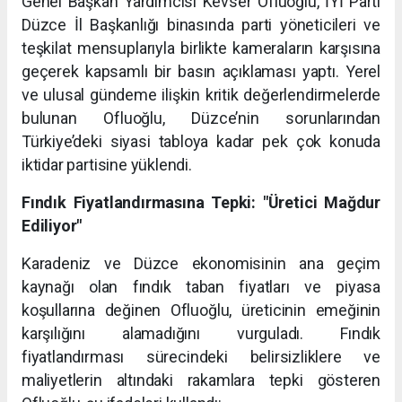
Genel Başkan Yardımcısı Kevser Ofluoğlu, İYİ Parti
Düzce İl Başkanlığı binasında parti yöneticileri ve
teşkilat mensuplarıyla birlikte kameraların karşısına
geçerek kapsamlı bir basın açıklaması yaptı. Yerel
ve ulusal gündeme ilişkin kritik değerlendirmelerde
bulunan Ofluoğlu, Düzce’nin sorunlarından
Türkiye’deki siyasi tabloya kadar pek çok konuda
iktidar partisine yüklendi.
Fındık Fiyatlandırmasına Tepki: "Üretici Mağdur
Ediliyor"
Karadeniz ve Düzce ekonomisinin ana geçim
kaynağı olan fındık taban fiyatları ve piyasa
koşullarına değinen Ofluoğlu, üreticinin emeğinin
karşılığını alamadığını vurguladı. Fındık
fiyatlandırması sürecindeki belirsizliklere ve
maliyetlerin altındaki rakamlara tepki gösteren