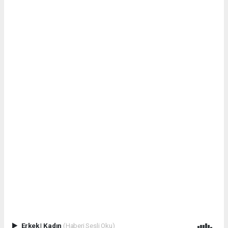
Erkek
|
Kadın
(Haberi Sesli Oku)