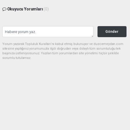
Okuyucu Yorumları
(0)
Gönder
Yorum yazarak Topluluk Kuralları’nı kabul etmiş bulunuyor ve duzcemeydan.com
sitesine yaptığınız yorumunuzla ilgili doğrudan veya dolaylı tüm sorumluluğu tek
başınıza üstleniyorsunuz. Yazılan tüm yorumlardan site yönetimi hiçbir şekilde
sorumlu tutulamaz.