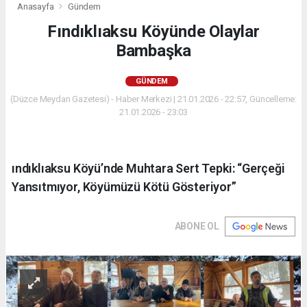
Anasayfa
Gündem
Fındıklıaksu Köyünde Olaylar
Bambaşka
GÜNDEM
(Düzce Meydan Gazetesi) - Haber Merkezi | 21.01.2026 - 22:57, Güncelleme:
21.01.2026 - 23:03
ındıklıaksu Köyü’nde Muhtara Sert Tepki: “Gerçeği
Yansıtmıyor, Köyümüzü Kötü Gösteriyor”
ABONE OL