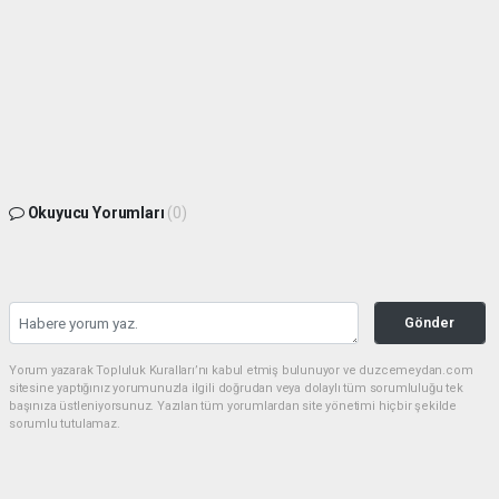
Okuyucu Yorumları
(0)
Gönder
Yorum yazarak Topluluk Kuralları’nı kabul etmiş bulunuyor ve duzcemeydan.com
sitesine yaptığınız yorumunuzla ilgili doğrudan veya dolaylı tüm sorumluluğu tek
başınıza üstleniyorsunuz. Yazılan tüm yorumlardan site yönetimi hiçbir şekilde
sorumlu tutulamaz.