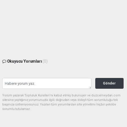
Okuyucu Yorumları
(0)
Gönder
Yorum yazarak Topluluk Kuralları’nı kabul etmiş bulunuyor ve duzcemeydan.com
sitesine yaptığınız yorumunuzla ilgili doğrudan veya dolaylı tüm sorumluluğu tek
başınıza üstleniyorsunuz. Yazılan tüm yorumlardan site yönetimi hiçbir şekilde
sorumlu tutulamaz.